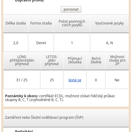
Dopravní provoz
porovnat
Počet povinných
Délka studia
Forma studia
Vyučované jazyky
cizích jazyků
2,0
Denní
1
A, N
LONI:
LETOS:
Možnost
Přijímací
Roční
přihlášení/plán
plán
studia pro
zkouška
školné
přijmout
přijmout
ZP
31 / 25
25
koná se
0
Ne
Poznámky k oboru:
certifikát ECDL, možnost získat řidičský průkaz
skupiny B, C, T (zvýhodněně B, C, T).
Zaměření nebo Školní vzdělávací program (ŠVP)
Podnikání