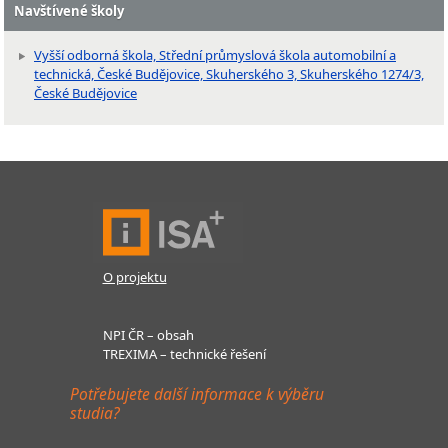
Navštívené školy
Vyšší odborná škola, Střední průmyslová škola automobilní a
technická, České Budějovice, Skuherského 3, Skuherského 1274/3,
České Budějovice
O projektu
NPI ČR – obsah
TREXIMA – technické řešení
Potřebujete další informace k výběru
studia?