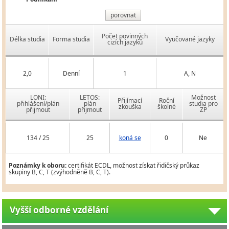
porovnat
Počet povinných
Délka studia
Forma studia
Vyučované jazyky
cizích jazyků
2,0
Denní
1
A, N
LONI:
LETOS:
Možnost
Přijímací
Roční
přihlášení/plán
plán
studia pro
zkouška
školné
přijmout
přijmout
ZP
134 / 25
25
koná se
0
Ne
Poznámky k oboru:
certifikát ECDL, možnost získat řidičský průkaz
skupiny B, C, T (zvýhodněně B, C, T).
Vyšší odborné vzdělání