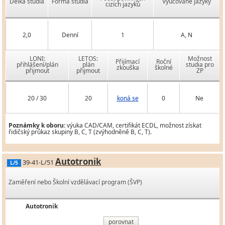
Délka studia
Forma studia
Vyučované jazyky
cizích jazyků
2,0
Denní
1
A, N
LONI:
LETOS:
Možnost
Přijímací
Roční
přihlášení/plán
plán
studia pro
zkouška
školné
přijmout
přijmout
ZP
20 / 30
20
koná se
0
Ne
Poznámky k oboru:
výuka CAD/CAM, certifikát ECDL, možnost získat
řidičský průkaz skupiny B, C, T (zvýhodněně B, C, T).
Autotronik
39-41-L/51
L/5
Zaměření nebo Školní vzdělávací program (ŠVP)
Autotronik
porovnat