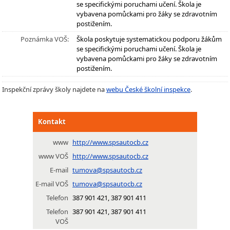
se specifickými poruchami učení. Škola je
vybavena pomůckami pro žáky se zdravotním
postižením.
Poznámka VOŠ:
Škola poskytuje systematickou podporu žákům
se specifickými poruchami učení. Škola je
vybavena pomůckami pro žáky se zdravotním
postižením.
Inspekční zprávy školy najdete na
webu České školní inspekce
.
Kontakt
www
http://www.spsautocb.cz
www VOŠ
http://www.spsautocb.cz
E-mail
tumova@spsautocb.cz
E-mail VOŠ
tumova@spsautocb.cz
Telefon
387 901 421, 387 901 411
Telefon
387 901 421, 387 901 411
VOŠ