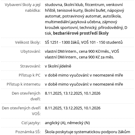
Vybavení školy a její
studovna, školní klub, fitcentrum, venkovní
nabídka:
hřiště, tenisové kurty, školní bufet, nápojový
automat, potravinový automat, autoškola,
multimediální jazyková učebna, zájmový
kroužek sportovní, technický, přírodovědný, D
tisk,
bezbariérové prostředí školy
Velikost školy:
SŠ 1251 - 1300 žáků, VOŠ 101 - 150 studentů
Ubytování:
vlastní DM/intern., cena 900 Kč/měs., VOŠ
vlastní DM/intern., cena 900 Kč za měs.
Stravování:
v školní jídelně
Přístup k PC
v době mimo vyučování: v neomezené míře
Přístup k internetu
v době mimo vyučování: v neomezené míře
Den otevřených
8.11.2025, 13.12.2025, 10.1.2026
dveří:
Den otevřených dveří
8.11.2025, 13.12.2025, 10.1.2026
VOŠ:
Cizí jazyky:
anglický (A), německý (N)
Poznámka SŠ:
Škola poskytuje systematickou podporu žákům