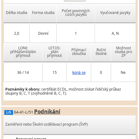
Počet povinných
Délka studia
Forma studia
Vyučované jazyky
cizích jazyků
2,0
Denní
1
A, N
LONI:
LETOS:
Možnost
Přijímací
Roční
přihlášení/plán
plán
studia pro
zkouška
školné
přijmout
přijmout
ZP
36 / 14
15
koná se
0
Ne
Poznámky k oboru:
certifikát ECDL, možnost získat řidičský průkaz
skupiny B, C, T (zvýhodněně B, C, T).
Podnikání
64-41-L/51
L/5
Zaměření nebo Školní vzdělávací program (ŠVP)