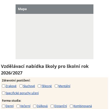
Mapa
Vzdělávací nabídka školy pro školní rok
2026/2027
Zdravotní postižení
:
Zrakové
Sluchové
Tělesné
Mentální
Specifické poruchy učení
Forma studia
:
Denní
Večerní
Dálková
Distanční
Kombinovaná