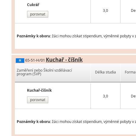
Cukrář
3,0
De
porovnat
Poznámky k oboru:
žáci mohou získat stipendium, výměnné pobyty v za
Kuchař - číšník
65-51-H/01
H
Zaměření nebo Školní vzdělávací
Délka studia
Forma 
program (ŠVP)
Kuchař-číšník
3,0
De
porovnat
Poznámky k oboru:
žáci mohou získat stipendium, výměnné pobyty v za