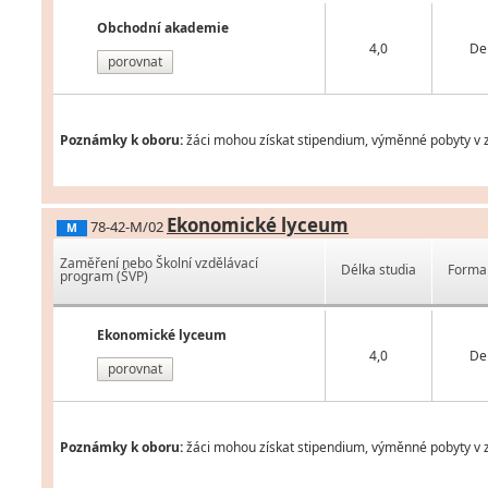
Obchodní akademie
4,0
De
porovnat
Poznámky k oboru:
žáci mohou získat stipendium, výměnné pobyty v za
Ekonomické lyceum
78-42-M/02
M
Zaměření nebo Školní vzdělávací
Délka studia
Forma 
program (ŠVP)
Ekonomické lyceum
4,0
De
porovnat
Poznámky k oboru:
žáci mohou získat stipendium, výměnné pobyty v za