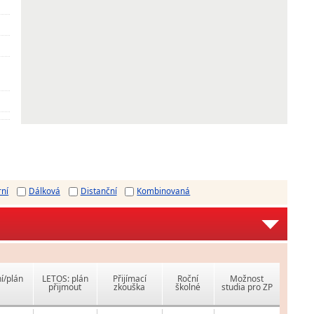
rní
Dálková
Distanční
Kombinovaná
í/plán
LETOS: plán
Přijímací
Roční
Možnost
přijmout
zkouška
školné
studia pro ZP