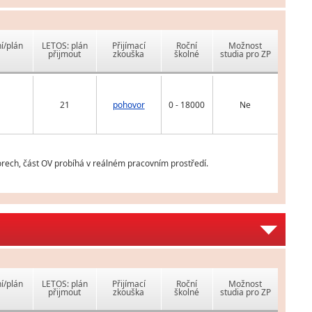
í/plán
LETOS: plán
Přijímací
Roční
Možnost
přijmout
zkouška
školné
studia pro ZP
21
pohovor
0 - 18000
Ne
orech, část OV probíhá v reálném pracovním prostředí.
í/plán
LETOS: plán
Přijímací
Roční
Možnost
přijmout
zkouška
školné
studia pro ZP