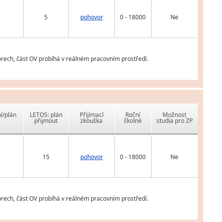
5
pohovor
0 - 18000
Ne
orech, část OV probíhá v reálném pracovním prostředí.
í/plán
LETOS: plán
Přijímací
Roční
Možnost
přijmout
zkouška
školné
studia pro ZP
15
pohovor
0 - 18000
Ne
orech, část OV probíhá v reálném pracovním prostředí.