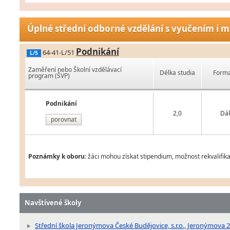
Úplné střední odborné vzdělání s vyučením i m
Podnikání
64-41-L/51
L/5
Zaměření nebo Školní vzdělávací
Délka studia
Forma
program (ŠVP)
Podnikání
2,0
Dál
porovnat
Poznámky k oboru:
žáci mohou získat stipendium, možnost rekvalifika
Navštívené školy
Střední škola Jeronýmova České Budějovice, s.r.o., Jeronýmova 