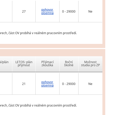
pohovor,
27
0 - 29000
Ne
písemná
orech, část OV probíhá v reálném pracovním prostředí.
í/plán
LETOS: plán
Přijímací
Roční
Možnost
přijmout
zkouška
školné
studia pro ZP
pohovor,
21
0 - 29000
Ne
písemná
orech, část OV probíhá v reálném pracovním prostředí.