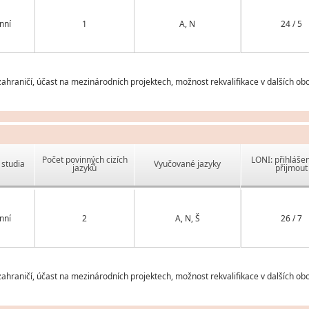
nní
1
A, N
24 / 5
hraničí, účast na mezinárodních projektech, možnost rekvalifikace v dalších ob
Počet povinných cizích
LONI: přihlášen
studia
Vyučované jazyky
jazyků
přijmout
nní
2
A, N, Š
26 / 7
hraničí, účast na mezinárodních projektech, možnost rekvalifikace v dalších ob