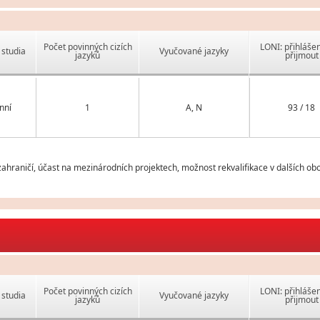
Počet povinných cizích
LONI: přihlášen
studia
Vyučované jazyky
jazyků
přijmout
nní
1
A, N
93 / 18
hraničí, účast na mezinárodních projektech, možnost rekvalifikace v dalších ob
Počet povinných cizích
LONI: přihlášen
studia
Vyučované jazyky
jazyků
přijmout