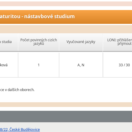
aturitou - nástavbové studium
Počet povinných cizích
LONI: přihlášen
 studia
Vyučované jazyky
jazyků
přijmout
ková
1
A, N
33 / 30
ce v dalších oborech.
28/22, České Budějovice