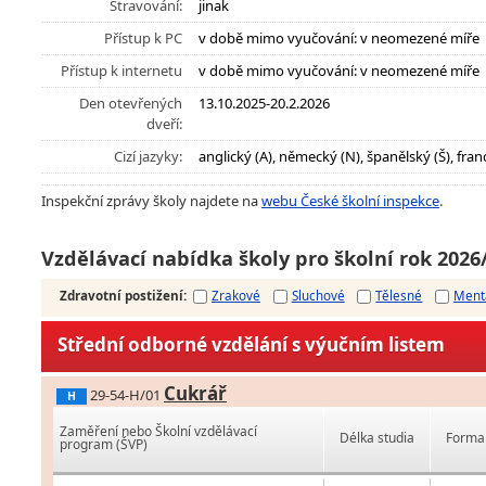
Stravování:
jinak
Přístup k PC
v době mimo vyučování: v neomezené míře
Přístup k internetu
v době mimo vyučování: v neomezené míře
Den otevřených
13.10.2025-20.2.2026
dveří:
Cizí jazyky:
anglický (A), německý (N), španělský (Š), fran
Inspekční zprávy školy najdete na
webu České školní inspekce
.
Vzdělávací nabídka školy pro školní rok 2026
Zdravotní postižení
:
Zrakové
Sluchové
Tělesné
Ment
Střední odborné vzdělání s výučním listem
Cukrář
29-54-H/01
H
Zaměření nebo Školní vzdělávací
Délka studia
Forma 
program (ŠVP)