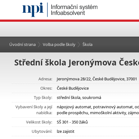
Úvodní strana
Volba podle školy
Škola
Střední škola Jeronýmova České 
Adresa:
Jeronýmova 28/22, České Budějovice, 37001
Okres:
České Budějovice
Typ školy:
střední škola, soukromá
Vybavení školy a její
nápojový automat, potravinový automat, odp
nabídka:
podle prospěchu, mimoškolní aktivity, zájmo
Velikost školy:
SŠ 301 - 350 žáků
Ubytování:
lze zajistit