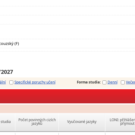
couzský (F)
/2027
ální
Specifické poruchy učení
Forma studia
:
Denní
Veče
Počet povinných cizích
LONI: přihlášen
studia
Vyučované jazyky
jazyků
přijmout