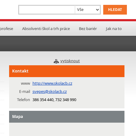
 profese
Absolventi škol a trh práce
Bez bariér
Jak na to
vytisknout
Kontakt
www
http://www.skolacb.cz
E-mail
svepes@skolacb.cz
Telefon
386 354 440, 732 348 990
Mapa