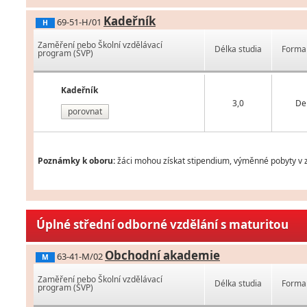
Kadeřník
69-51-H/01
H
Zaměření nebo Školní vzdělávací
Délka studia
Forma 
program (ŠVP)
Kadeřník
3,0
De
porovnat
Poznámky k oboru:
žáci mohou získat stipendium, výměnné pobyty v za
Úplné střední odborné vzdělání s maturitou
Obchodní akademie
63-41-M/02
M
Zaměření nebo Školní vzdělávací
Délka studia
Forma 
program (ŠVP)