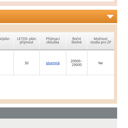
í/plán
LETOS: plán
Přijímací
Roční
Možnost
přijmout
zkouška
školné
studia pro ZP
20000 -
30
písemná
Ne
29000