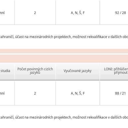
nní
2
A, N, Š, F
92 / 28
hraničí, účast na mezinárodních projektech, možnost rekvalifikace v dalších ob
Počet povinných cizích
LONI: přihlášen
studia
Vyučované jazyky
jazyků
přijmout
nní
2
A, N, Š, F
88 / 21
hraničí, účast na mezinárodních projektech, možnost rekvalifikace v dalších ob