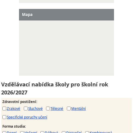
Mapa
Vzdělávací nabídka školy pro školní rok
2026/2027
Zdravotní postižení
:
Zrakové
Sluchové
Tělesné
Mentální
Specifické poruchy učení
Forma studia
:
Denní
Večerní
Dálková
Distanční
Kombinovaná