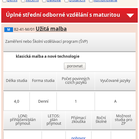
Úplné střední odborné vzdělání s maturitou
Užitá malba
82-41-M/01
M
Zaměření nebo Školní vzdělávací program (ŠVP)
klasická malba a nové technologie
porovnat
Počet povinných
Délka studia
Forma studia
Vyučované jazyky
cizích jazyků
4,0
Denní
1
A
LONI:
LETOS:
Možnost
Přijímací
Roční
přihlášení/plán
plán
studia pro
zkouška
školné
přijmout
přijmout
ZP
pohovor,