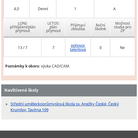
4,0
Denní
1
A
LONI:
LETOS:
Možnost
Přijímací
Roční
přihlášení/plán
plán
studia pro
zkouška
školné
přijmout
přijmout
ZP
pohovor,
13 / 7
7
0
Ne
talentová
Poznámky k oboru:
výuka CAD/CAM.
Navštívené školy
Střední uměleckoprůmyslová škola sv. Anežky České, Český
Krumlov, Tavírna 109