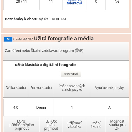
28 / 11
11
0
Ne
talentová
Poznámky k oboru:
výuka CAD/CAM.
Užitá fotografie a média
82-41-M/02
M
Zaměření nebo Školní vzdělávací program (ŠVP)
užitá klasická a digitální fotografie
porovnat
Počet povinných
Délka studia
Forma studia
Vyučované jazyky
cizích jazyků
4,0
Denní
1
A
LONI:
LETOS:
Možnost
Přijímací
Roční
přihlášení/plán
plán
studia pro
zkouška
školné
přijmout
přijmout
ZP