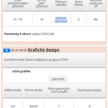
LONI:
LETOS:
Možnost
Přijímací
Roční
přihlášení/plán
plán
studia pro
zkouška
školné
přijmout
přijmout
ZP
pohovor,
13 / 10
10
0
Ne
talentová
Poznámky k oboru:
výuka CAD/CAM.
Grafický design
82-41-M/05
M
Zaměření nebo Školní vzdělávací program (ŠVP)
užitá grafika
porovnat
Počet povinných
Délka studia
Forma studia
Vyučované jazyky
cizích jazyků
4,0
Denní
1
A