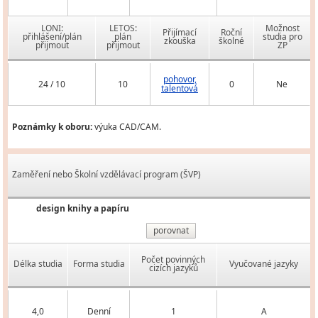
LONI:
LETOS:
Možnost
Přijímací
Roční
přihlášení/plán
plán
studia pro
zkouška
školné
přijmout
přijmout
ZP
pohovor,
24 / 10
10
0
Ne
talentová
Poznámky k oboru:
výuka CAD/CAM.
Zaměření nebo Školní vzdělávací program (ŠVP)
design knihy a papíru
porovnat
Počet povinných
Délka studia
Forma studia
Vyučované jazyky
cizích jazyků
4,0
Denní
1
A