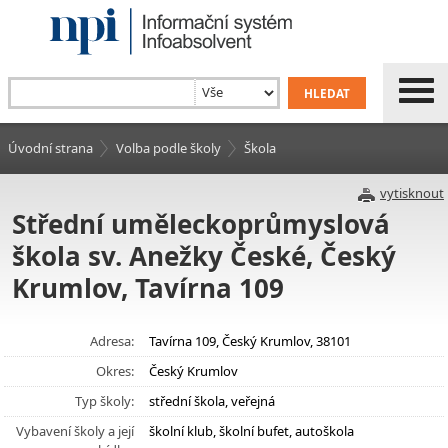
Úvodní strana
Volba podle školy
Škola
vytisknout
Střední uměleckoprůmyslová
škola sv. Anežky České, Český
Krumlov, Tavírna 109
Adresa:
Tavírna 109, Český Krumlov, 38101
Okres:
Český Krumlov
Typ školy:
střední škola, veřejná
Vybavení školy a její
školní klub, školní bufet, autoškola