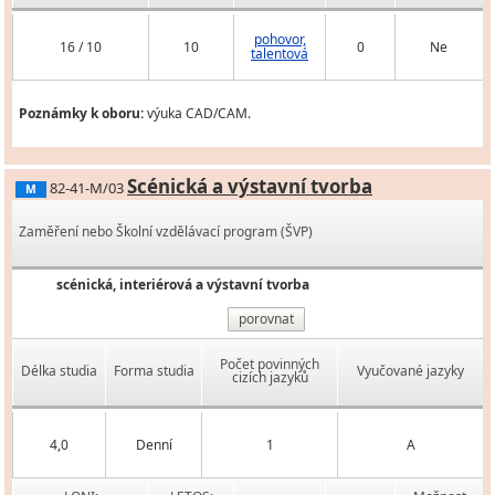
pohovor,
16 / 10
10
0
Ne
talentová
Poznámky k oboru:
výuka CAD/CAM.
Scénická a výstavní tvorba
82-41-M/03
M
Zaměření nebo Školní vzdělávací program (ŠVP)
scénická, interiérová a výstavní tvorba
porovnat
Počet povinných
Délka studia
Forma studia
Vyučované jazyky
cizích jazyků
4,0
Denní
1
A