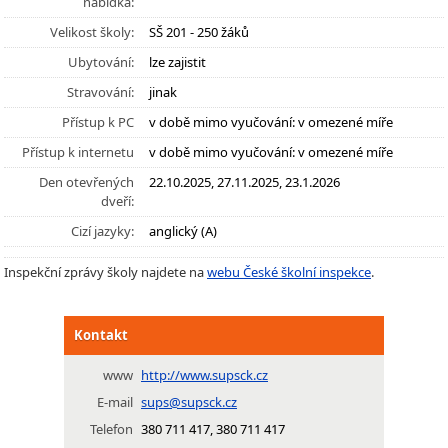
nabídka:
Velikost školy:
SŠ 201 - 250 žáků
Ubytování:
lze zajistit
Stravování:
jinak
Přístup k PC
v době mimo vyučování: v omezené míře
Přístup k internetu
v době mimo vyučování: v omezené míře
Den otevřených
22.10.2025, 27.11.2025, 23.1.2026
dveří:
Cizí jazyky:
anglický (A)
Inspekční zprávy školy najdete na
webu České školní inspekce
.
Kontakt
www
http://www.supsck.cz
E-mail
sups@supsck.cz
Telefon
380 711 417, 380 711 417