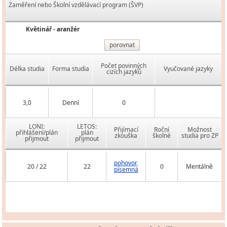
Zaměření nebo Školní vzdělávací program (ŠVP)
Květinář - aranžér
porovnat
Počet povinných
Délka studia
Forma studia
Vyučované jazyky
cizích jazyků
3,0
Denní
0
LONI:
LETOS:
Přijímací
Roční
Možnost
přihlášení/plán
plán
zkouška
školné
studia pro ZP
přijmout
přijmout
pohovor,
20 / 22
22
0
Mentálně
písemná