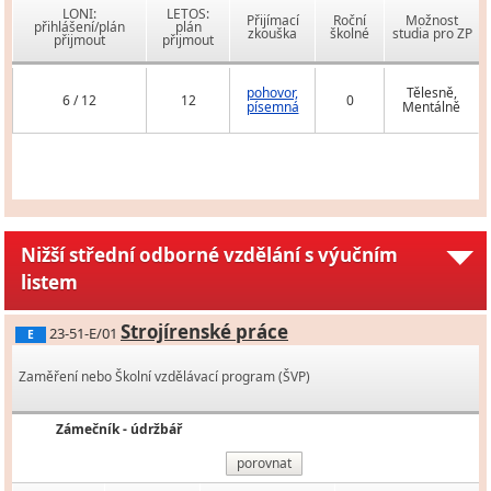
LONI:
LETOS:
Přijímací
Roční
Možnost
přihlášení/plán
plán
zkouška
školné
studia pro ZP
přijmout
přijmout
pohovor,
Tělesně,
6 / 12
12
0
písemná
Mentálně
Nižší střední odborné vzdělání s výučním
listem
Strojírenské práce
23-51-E/01
E
Zaměření nebo Školní vzdělávací program (ŠVP)
Zámečník - údržbář
porovnat