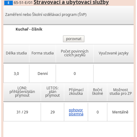
Stravovací a ubytovací služby
65-51-E/01
E
Zaměření nebo Školní vzdělávací program (ŠVP)
Kuchař - číšník
porovnat
Počet povinných
Délka studia
Forma studia
Vyučované jazyky
cizích jazyků
3,0
Denní
0
LONI:
LETOS:
Přijímací
Roční
Možnost
přihlášení/plán
plán
zkouška
školné
studia pro ZP
přijmout
přijmout
pohovor,
31 / 29
29
0
Mentálně
písemná