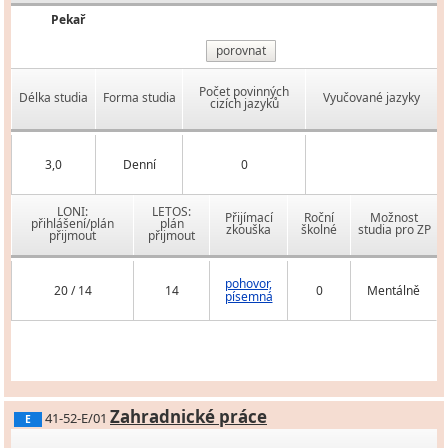
Pekař
porovnat
Počet povinných
Délka studia
Forma studia
Vyučované jazyky
cizích jazyků
3,0
Denní
0
LONI:
LETOS:
Přijímací
Roční
Možnost
přihlášení/plán
plán
zkouška
školné
studia pro ZP
přijmout
přijmout
pohovor,
20 / 14
14
0
Mentálně
písemná
Zahradnické práce
41-52-E/01
E