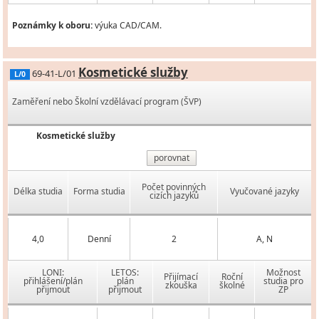
Poznámky k oboru:
výuka CAD/CAM.
Kosmetické služby
69-41-L/01
L/0
Zaměření nebo Školní vzdělávací program (ŠVP)
Kosmetické služby
porovnat
Počet povinných
Délka studia
Forma studia
Vyučované jazyky
cizích jazyků
4,0
Denní
2
A, N
LONI:
LETOS:
Možnost
Přijímací
Roční
přihlášení/plán
plán
studia pro
zkouška
školné
přijmout
přijmout
ZP