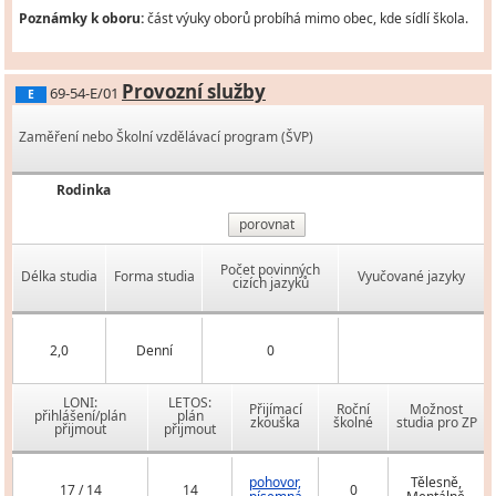
Poznámky k oboru:
část výuky oborů probíhá mimo obec, kde sídlí škola.
Provozní služby
69-54-E/01
E
Zaměření nebo Školní vzdělávací program (ŠVP)
Rodinka
porovnat
Počet povinných
Délka studia
Forma studia
Vyučované jazyky
cizích jazyků
2,0
Denní
0
LONI:
LETOS:
Přijímací
Roční
Možnost
přihlášení/plán
plán
zkouška
školné
studia pro ZP
přijmout
přijmout
pohovor,
Tělesně,
17 / 14
14
0