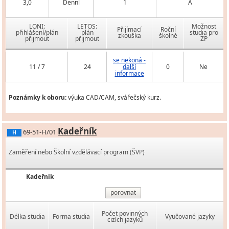
3,0
Denní
1
A
LONI:
LETOS:
Možnost
Přijímací
Roční
přihlášení/plán
plán
studia pro
zkouška
školné
přijmout
přijmout
ZP
se nekoná -
11 / 7
24
další
0
Ne
informace
Poznámky k oboru:
výuka CAD/CAM, svářečský kurz.
Kadeřník
69-51-H/01
H
Zaměření nebo Školní vzdělávací program (ŠVP)
Kadeřník
porovnat
Počet povinných
Délka studia
Forma studia
Vyučované jazyky
cizích jazyků