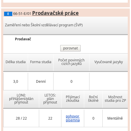
Prodavačské práce
66-51-E/01
E
Zaměření nebo Školní vzdělávací program (ŠVP)
Prodavač
porovnat
Počet povinných
Délka studia
Forma studia
Vyučované jazyky
cizích jazyků
3,0
Denní
0
LONI:
LETOS:
Přijímací
Roční
Možnost
přihlášení/plán
plán
zkouška
školné
studia pro ZP
přijmout
přijmout
pohovor,
28 / 22
22
0
Mentálně
písemná