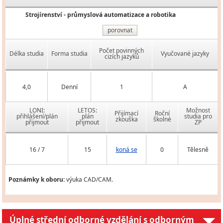
Strojírenství - průmyslová automatizace a robotika
porovnat
Počet povinných
Délka studia
Forma studia
Vyučované jazyky
cizích jazyků
4,0
Denní
1
A
LONI:
LETOS:
Možnost
Přijímací
Roční
přihlášení/plán
plán
studia pro
zkouška
školné
přijmout
přijmout
ZP
16 / 7
15
koná se
0
Tělesně
Poznámky k oboru:
výuka CAD/CAM.
Úplné střední odborné vzdělání s odborným