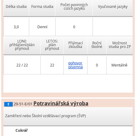
Počet povinných
Délka studia
Forma studia
Vyučované jazyky
cizích jazyků
3,0
Denní
0
LONI:
LETOS:
Přijímací
Roční
Možnost
přihlášení/plán
plán
zkouška
školné
studia pro ZP
přijmout
přijmout
pohovor,
22 / 22
22
0
Mentálně
písemná
Potravinářská výroba
29-51-E/01
E
Zaměření nebo Školní vzdělávací program (ŠVP)
Cukrář