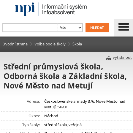
Úvodní strana
Volba podle školy
Škola
vytisknout
Střední průmyslová škola,
Odborná škola a Základní škola,
Nové Město nad Metují
Adresa:
Československé armády 376, Nové Město nad
Metují, 54901
Okres:
Náchod
Typ školy:
střední škola, veřejná