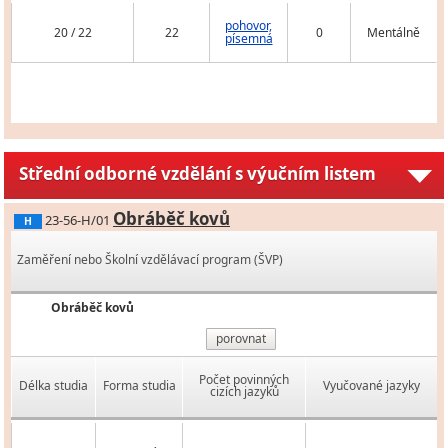
pohovor,
20 / 22
22
0
Mentálně
písemná
Střední odborné vzdělání s výučním listem
Obráběč kovů
23-56-H/01
H
Zaměření nebo Školní vzdělávací program (ŠVP)
Obráběč kovů
porovnat
Počet povinných
Délka studia
Forma studia
Vyučované jazyky
cizích jazyků