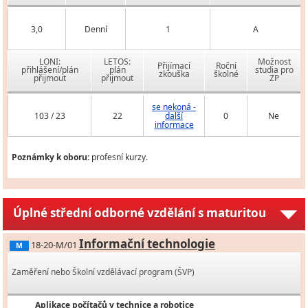
3,0
Denní
1
A
LONI:
LETOS:
Možnost
Přijímací
Roční
přihlášení/plán
plán
studia pro
zkouška
školné
přijmout
přijmout
ZP
se nekoná -
103 / 23
22
další
0
Ne
informace
Poznámky k oboru:
profesní kurzy.
Úplné střední odborné vzdělání s maturitou
Informační technologie
18-20-M/01
M
Zaměření nebo Školní vzdělávací program (ŠVP)
Aplikace počítačů v technice a robotice