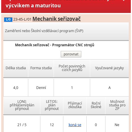
výcvikem a maturitou
Mechanik seřizovač
23-45-L/01
L/0
Zaměření nebo Školní vzdělávací program (ŠVP)
Mechanik seřizovač - Programátor CNC strojů
porovnat
Počet povinných
Délka studia
Forma studia
Vyučované jazyky
cizích jazyků
4,0
Denní
1
A
LONI:
LETOS:
Možnost
Přijímací
Roční
přihlášení/plán
plán
studia pro
zkouška
školné
přijmout
přijmout
ZP
21 / 5
12
koná se
0
Ne