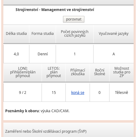
Strojírenství - Management ve strojírenství
porovnat
Počet povinných
Délka studia
Forma studia
Vyučované jazyky
cizích jazyků
4,0
Denní
1
A
LONI:
LETOS:
Možnost
Přijímací
Roční
přihlášení/plán
plán
studia pro
zkouška
školné
přijmout
přijmout
ZP
9 / 2
15
koná se
0
Tělesně
Poznámky k oboru:
výuka CAD/CAM.
Zaměření nebo Školní vzdělávací program (ŠVP)