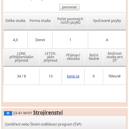
porovnat
Počet povinných
Délka studia
Forma studia
Vyučované jazyky
cizích jazyků
4,0
Denní
1
A
LONI:
LETOS:
Možnost
Přijímací
Roční
přihlášení/plán
plán
studia pro
zkouška
školné
přijmout
přijmout
ZP
34 / 8
15
koná se
0
Tělesně
Strojírenství
23-41-M/01
M
Zaměření nebo Školní vzdělávací program (ŠVP)