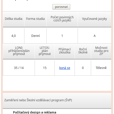
porovnat
Počet povinných
Délka studia
Forma studia
Vyučované jazyky
cizích jazyků
4,0
Denní
1
A
LONI:
LETOS:
Možnost
Přijímací
Roční
přihlášení/plán
plán
studia pro
zkouška
školné
přijmout
přijmout
ZP
35 / 14
15
koná se
0
Tělesně
Zaměření nebo Školní vzdělávací program (ŠVP)
Počítačový design a reklama