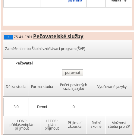
písemná
Mentálně
Pečovatelské služby
75-41-E/01
E
Zaměření nebo Školní vzdělávací program (ŠVP)
Pečovatel
porovnat
Počet povinných
Délka studia
Forma studia
Vyučované jazyky
cizích jazyků
3,0
Denní
0
LONI:
LETOS:
Přijímací
Roční
Možnost
přihlášení/plán
plán
zkouška
školné
studia pro ZP
přijmout
přijmout