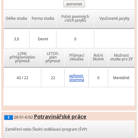
porovnat
Počet povinných
Délka studia
Forma studia
Vyučované jazyky
cizích jazyků
3,0
Denní
0
LONI:
LETOS:
Přijímací
Roční
Možnost
přihlášení/plán
plán
zkouška
školné
studia pro ZP
přijmout
přijmout
pohovor,
43 / 22
22
0
Mentálně
písemná
Potravinářské práce
29-51-E/02
E
Zaměření nebo Školní vzdělávací program (ŠVP)