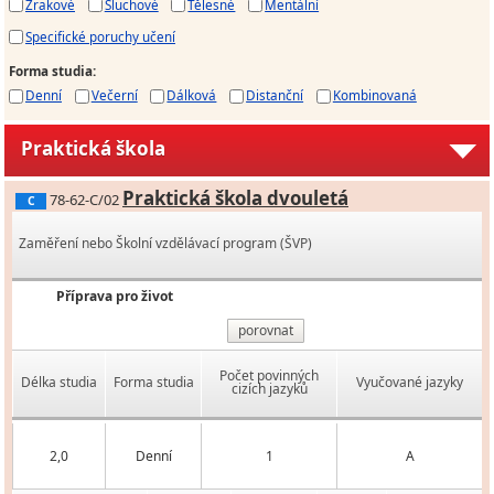
Zrakové
Sluchové
Tělesné
Mentální
Specifické poruchy učení
Forma studia
:
Denní
Večerní
Dálková
Distanční
Kombinovaná
Praktická škola
Praktická škola dvouletá
78-62-C/02
C
Zaměření nebo Školní vzdělávací program (ŠVP)
Příprava pro život
porovnat
Počet povinných
Délka studia
Forma studia
Vyučované jazyky
cizích jazyků
2,0
Denní
1
A