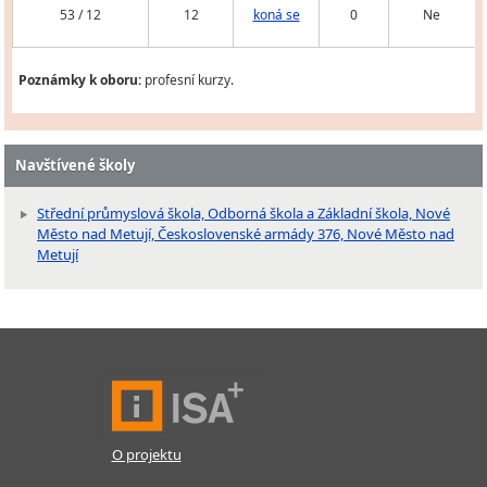
53 / 12
12
koná se
0
Ne
Poznámky k oboru:
profesní kurzy.
Navštívené školy
Střední průmyslová škola, Odborná škola a Základní škola, Nové
Město nad Metují, Československé armády 376, Nové Město nad
Metují
O projektu