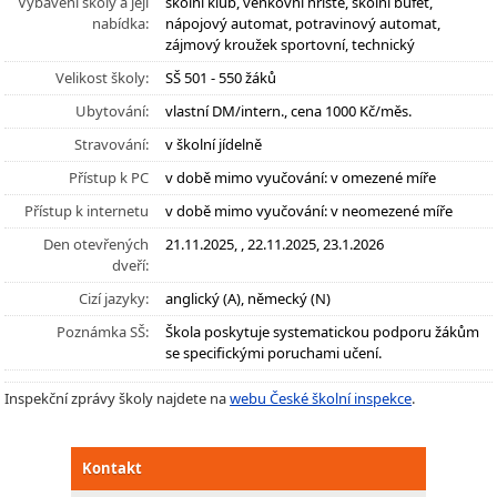
Vybavení školy a její
školní klub, venkovní hřiště, školní bufet,
nabídka:
nápojový automat, potravinový automat,
zájmový kroužek sportovní, technický
Velikost školy:
SŠ 501 - 550 žáků
Ubytování:
vlastní DM/intern., cena 1000 Kč/měs.
Stravování:
v školní jídelně
Přístup k PC
v době mimo vyučování: v omezené míře
Přístup k internetu
v době mimo vyučování: v neomezené míře
Den otevřených
21.11.2025, , 22.11.2025, 23.1.2026
dveří:
Cizí jazyky:
anglický (A), německý (N)
Poznámka SŠ:
Škola poskytuje systematickou podporu žákům
se specifickými poruchami učení.
Inspekční zprávy školy najdete na
webu České školní inspekce
.
Kontakt