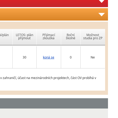
í/plán
LETOS: plán
Přijímací
Roční
Možnost
přijmout
zkouška
školné
studia pro ZP
30
koná se
0
Ne
 v zahraničí, účast na mezinárodních projektech, část OV probíhá v