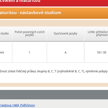
ýcvikem a maturitou
aturitou - nástavbové studium
Počet povinných cizích
LONI: přihlášen
studia
Vyučované jazyky
jazyků
přijmout
nní
1
A
59 / 30
nost získat řidičský průkaz skupiny B, C, T (zvýhodněně B, C, T), výměnné pobyty
 Friedova 1469, Pelhřimov