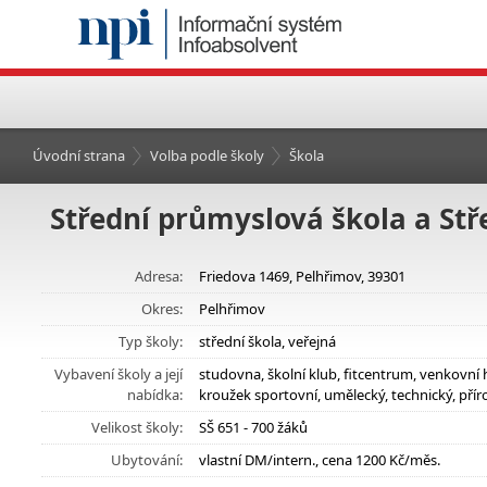
Úvodní strana
Volba podle školy
Škola
Střední průmyslová škola a Stř
Adresa:
Friedova 1469, Pelhřimov, 39301
Okres:
Pelhřimov
Typ školy:
střední škola, veřejná
Vybavení školy a její
studovna, školní klub, fitcentrum, venkovní 
nabídka:
kroužek sportovní, umělecký, technický, pří
Velikost školy:
SŠ 651 - 700 žáků
Ubytování:
vlastní DM/intern., cena 1200 Kč/měs.