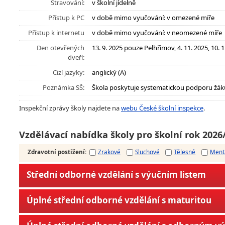
Stravování:
v školní jídelně
Přístup k PC
v době mimo vyučování: v omezené míře
Přístup k internetu
v době mimo vyučování: v neomezené míře
Den otevřených
13. 9. 2025 pouze Pelhřimov, 4. 11. 2025, 10. 1
dveří:
Cizí jazyky:
anglický (A)
Poznámka SŠ:
Škola poskytuje systematickou podporu žák
Inspekční zprávy školy najdete na
webu České školní inspekce
.
Vzdělávací nabídka školy pro školní rok 2026
Zdravotní postižení
:
Zrakové
Sluchové
Tělesné
Ment
Střední odborné vzdělání s výučním listem
Úplné střední odborné vzdělání s maturitou