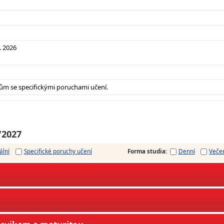
. 2026
ům se specifickými poruchami učení.
/2027
ální
Specifické poruchy učení
Forma studia
:
Denní
Veče