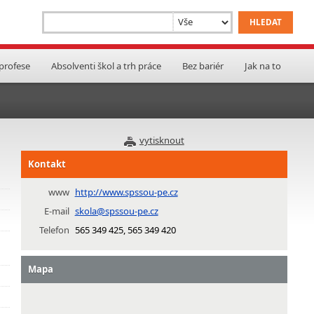
 profese
Absolventi škol a trh práce
Bez bariér
Jak na to
vytisknout
Kontakt
www
http://www.spssou-pe.cz
E-mail
skola@spssou-pe.cz
Telefon
565 349 425, 565 349 420
Mapa