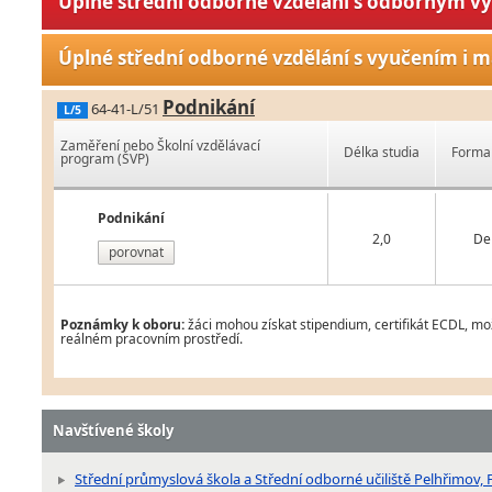
Úplné střední odborné vzdělání s odborným v
Úplné střední odborné vzdělání s vyučením i m
Podnikání
64-41-L/51
L/5
Zaměření nebo Školní vzdělávací
Délka studia
Forma 
program (ŠVP)
Podnikání
2,0
De
porovnat
Poznámky k oboru:
žáci mohou získat stipendium, certifikát ECDL, mož
reálném pracovním prostředí.
Navštívené školy
Střední průmyslová škola a Střední odborné učiliště Pelhřimov,