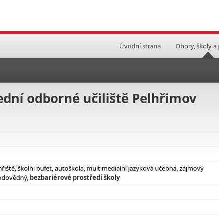
Úvodní strana
Obory, školy a
ední odborné učiliště Pelhřimov
hřiště, školní bufet, autoškola, multimediální jazyková učebna, zájmový
rodovědný,
bezbariérové prostředí školy