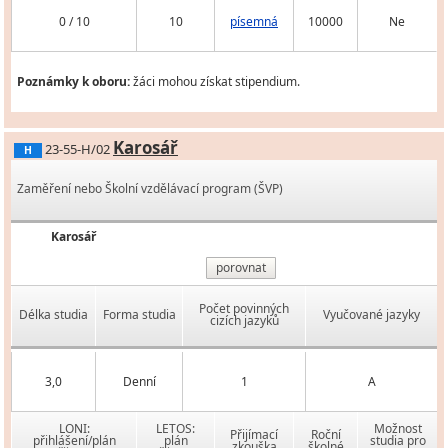
0 / 10
10
písemná
10000
Ne
Poznámky k oboru:
žáci mohou získat stipendium.
Karosář
23-55-H/02
H
Zaměření nebo Školní vzdělávací program (ŠVP)
Karosář
porovnat
Počet povinných
Délka studia
Forma studia
Vyučované jazyky
cizích jazyků
3,0
Denní
1
A
LONI:
LETOS:
Možnost
Přijímací
Roční
přihlášení/plán
plán
studia pro
zkouška
školné