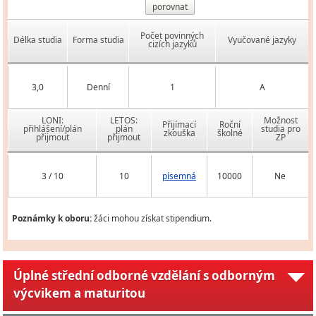
porovnat
Počet povinných
Délka studia
Forma studia
Vyučované jazyky
cizích jazyků
3,0
Denní
1
A
LONI:
LETOS:
Možnost
Přijímací
Roční
přihlášení/plán
plán
studia pro
zkouška
školné
přijmout
přijmout
ZP
3 / 10
10
písemná
10000
Ne
Poznámky k oboru:
žáci mohou získat stipendium.
Úplné střední odborné vzdělání s odborným
výcvikem a maturitou