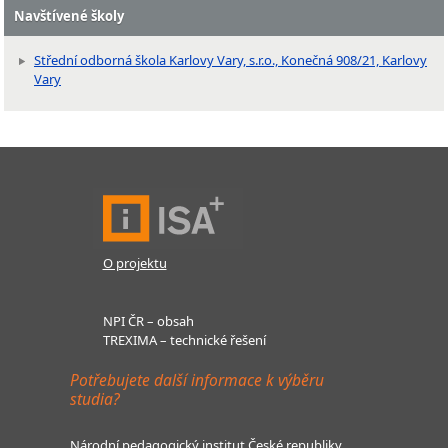
Navštívené školy
Střední odborná škola Karlovy Vary, s.r.o., Konečná 908/21, Karlovy
Vary
O projektu
NPI ČR – obsah
TREXIMA – technické řešení
Potřebujete další informace k výběru
studia?
Národní pedagogický institut České republiky