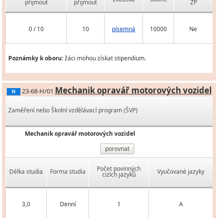
přijmout
přijmout
ZP
0 / 10
10
písemná
10000
Ne
Poznámky k oboru:
žáci mohou získat stipendium.
Mechanik opravář motorových vozidel
23-68-H/01
H
Zaměření nebo Školní vzdělávací program (ŠVP)
Mechanik opravář motorových vozidel
porovnat
Počet povinných
Délka studia
Forma studia
Vyučované jazyky
cizích jazyků
3,0
Denní
1
A