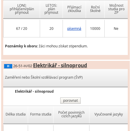
LONI:
LETOS:
Možnost
Přijímací
Roční
přihlášení/plán
plán
studia pro
zkouška
školné
přijmout
přijmout
ZP
67 / 20
20
písemná
10000
Ne
Poznámky k oboru:
žáci mohou získat stipendium.
Elektrikář - silnoproud
26-51-H/02
H
Zaměření nebo Školní vzdělávací program (ŠVP)
Elektrikář - silnoproud
porovnat
Počet povinných
Délka studia
Forma studia
Vyučované jazyky
cizích jazyků