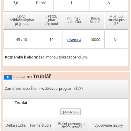
3,0
Denní
1
A
LONI:
LETOS:
Možnost
Přijímací
Roční
přihlášení/plán
plán
studia pro
zkouška
školné
přijmout
přijmout
ZP
45 / 10
10
písemná
10000
Ne
Poznámky k oboru:
žáci mohou získat stipendium.
Truhlář
33-56-H/01
H
Zaměření nebo Školní vzdělávací program (ŠVP)
Truhlář
porovnat
Počet povinných
Délka studia
Forma studia
Vyučované jazyky
cizích jazyků