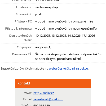
Velikost školy:
SŠ 151 - 200 žáků
Ubytování:
škola nezajišťuje
Stravování:
jinak
Přístup k PC
v době mimo vyučování: v omezené míře
Přístup k internetu
v době mimo vyučování: v neomezené míře
Den otevřených
10.12.2025, 13.12.2025, 14.1.2026, 17.1.2026
dveří:
Cizí jazyky:
anglický (A)
Poznámka SŠ:
Škola poskytuje systematickou podporu žákům
se specifickými poruchami učení.
Inspekční zprávy školy najdete na
webu České školní inspekce
.
Kontakt
www
http://soskv.cz
E-mail
sekretariat@soskv.cz
Telefon
602 368 189