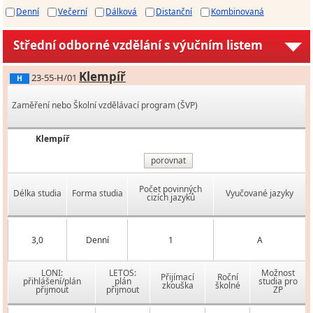
Denní
Večerní
Dálková
Distanční
Kombinovaná
Střední odborné vzdělání s výučním listem
Klempíř
23-55-H/01
H
Zaměření nebo Školní vzdělávací program (ŠVP)
Klempíř
porovnat
Počet povinných
Délka studia
Forma studia
Vyučované jazyky
cizích jazyků
3,0
Denní
1
A
LONI:
LETOS:
Možnost
Přijímací
Roční
přihlášení/plán
plán
studia pro
zkouška
školné
přijmout
přijmout
ZP