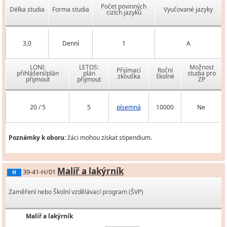
Počet povinných
Délka studia
Forma studia
Vyučované jazyky
cizích jazyků
3,0
Denní
1
A
LONI:
LETOS:
Možnost
Přijímací
Roční
přihlášení/plán
plán
studia pro
zkouška
školné
přijmout
přijmout
ZP
20 / 5
5
písemná
10000
Ne
Poznámky k oboru:
žáci mohou získat stipendium.
Malíř a lakýrník
39-41-H/01
H
Zaměření nebo Školní vzdělávací program (ŠVP)
Malíř a lakýrník