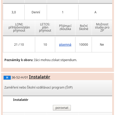
3,0
Denní
1
A
LONI:
LETOS:
Možnost
Přijímací
Roční
přihlášení/plán
plán
studia pro
zkouška
školné
přijmout
přijmout
ZP
21 / 10
10
písemná
10000
Ne
Poznámky k oboru:
žáci mohou získat stipendium.
Instalatér
36-52-H/01
H
Zaměření nebo Školní vzdělávací program (ŠVP)
Instalatér
porovnat