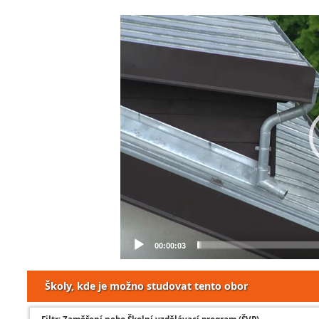
Video
Player
00:00:03
Školy, kde je možno studovat tento obor
Filtr: Zaměření nebo Školní vzdělávací program (ŠVP)