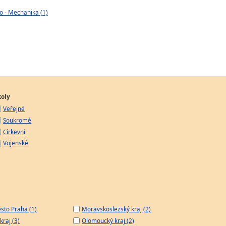
o - Mechanika (1)
koly
Veřejné
Soukromé
Církevní
Vojenské
sto Praha (1)
Moravskoslezský kraj (2)
kraj (3)
Olomoucký kraj (2)