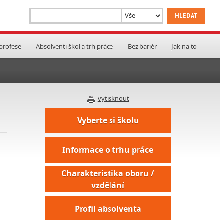
 profese
Absolventi škol a trh práce
Bez bariér
Jak na to
vytisknout
Vyberte si školu
Informace o trhu práce
Charakteristika oboru /
vzdělání
Profil absolventa