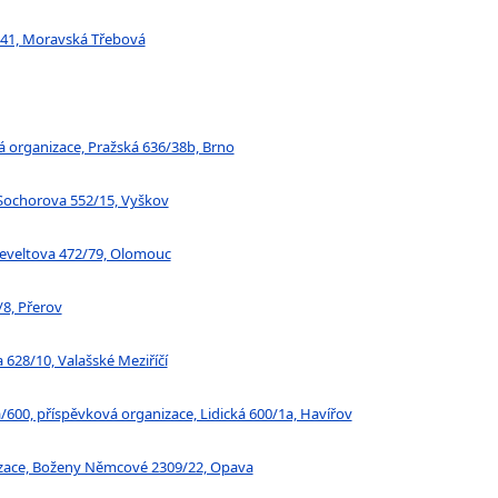
/41, Moravská Třebová
 organizace, Pražská 636/38b, Brno
 Sochorova 552/15, Vyškov
seveltova 472/79, Olomouc
/8, Přerov
 628/10, Valašské Meziříčí
/600, příspěvková organizace, Lidická 600/1a, Havířov
nizace, Boženy Němcové 2309/22, Opava