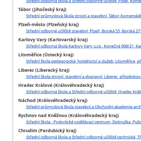
Střední odborná škola a Střední odborné učiliště, Písek, Ko
Tábor (Jihočeský kraj)
Střední průmyslová škola strojní a stavební, Tábor, Komens
Plzeň-město (Plzeňský kraj)
Střední odborné učiliště stavební, Plzeň, Borská 55, Borská 27
Karlovy Vary (Karlovarský kraj)
Střední odborná škola Karlovy Vary, s.r.o., Konečná 908/21, Ka
Litoměřice (Ústecký kraj)
Střední škola pedagogická, hotelnictví a služeb, Litoměřice,
Liberec (Liberecký kraj)
Střední škola strojní, stavební a dopravní, Liberec, příspěvko
Hradec Králové (Královéhradecký kraj)
Střední odborná škola a Střední odborné učiliště, Hradec Krá
Náchod (Královéhradecký kraj)
Střední průmyslová škola stavební a Obchodní akademie arch.
Rychnov nad Kněžnou (Královéhradecký kraj)
Střední škola - Podorlické vzdělávací centrum, Dobruška, Pul
Chrudim (Pardubický kraj)
Střední odborná škola a Střední odborné učiliště technické, 