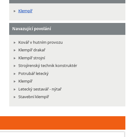
Klempíř
Navazující povolání
Kovář v hutním provozu
Klempíř drakař
Klempíř strojní
Strojírenský technik konstruktér
Potrubář letecký
Klempíř
Letecký sestavář - nýtař
Stavební klempíř