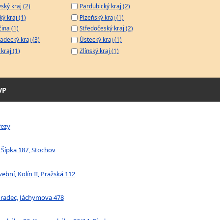
ský kraj (2)
Pardubický kraj (2)
ý kraj (1)
Plzeňský kraj (1)
čina (1)
Středočeský kraj (2)
adecký kraj (3)
Ústecký kraj (1)
kraj (1)
Zlínský kraj (1)
VP
řezy
a Šípka 187, Stochov
ební, Kolín II, Pražská 112
 Hradec, Jáchymova 478