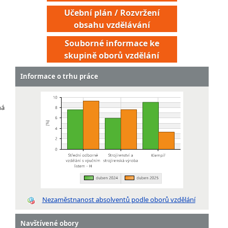
Učební plán / Rozvržení
obsahu vzdělávání
Souborné informace ke
skupině oborů vzdělání
Informace o trhu práce
ná
Nezaměstnanost absolventů podle oborů vzdělání
Navštívené obory