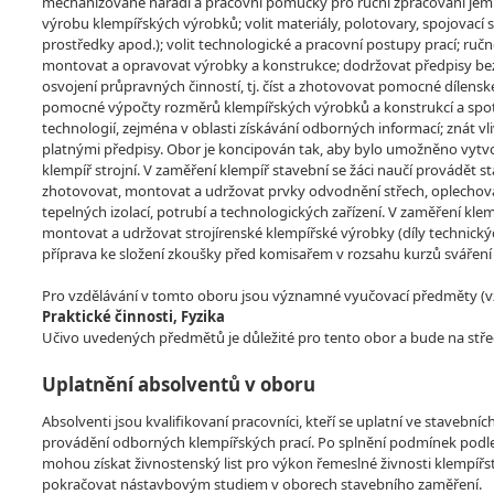
mechanizované nářadí a pracovní pomůcky pro ruční zpracování jemných
výrobu klempířských výrobků; volit materiály, polotovary, spojovací s
prostředky apod.); volit technologické a pracovní postupy prací; ruč
montovat a opravovat výrobky a konstrukce; dodržovat předpisy bezpe
osvojení průpravných činností, tj. číst a zhotovovat pomocné dílens
pomocné výpočty rozměrů klempířských výrobků a konstrukcí a spot
technologií, zejména v oblasti získávání odborných informací; znát vl
platnými předpisy. Obor je koncipován tak, aby bylo umožněno vytv
klempíř strojní. V zaměření klempíř stavební se žáci naučí provádět st
zhotovovat, montovat a udržovat prvky odvodnění střech, oplechován
tepelných izolací, potrubí a technologických zařízení. V zaměření klem
montovat a udržovat strojírenské klempířské výrobky (díly technických
příprava ke složení zkoušky před komisařem v rozsahu kurzů sváření
Pro vzdělávání v tomto oboru jsou významné vyučovací předměty (vzdě
Praktické činnosti, Fyzika
Učivo uvedených předmětů je důležité pro tento obor a bude na stře
Uplatnění absolventů v oboru
Absolventi jsou kvalifikovaní pracovníci, kteří se uplatní ve stavební
provádění odborných klempířských prací. Po splnění podmínek podle
mohou získat živnostenský list pro výkon řemeslné živnosti klempíř
pokračovat nástavbovým studiem v oborech stavebního zaměření.