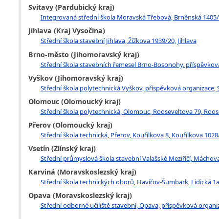
Svitavy (Pardubický kraj)
Integrovaná střední škola Moravská Třebová, Brněnská 1405
Jihlava (Kraj Vysočina)
Střední škola stavební Jihlava, Žižkova 1939/20, Jihlava
Brno-město (Jihomoravský kraj)
Střední škola stavebních řemesel Brno-Bosonohy, příspěvková
Vyškov (Jihomoravský kraj)
Střední škola polytechnická Vyškov, příspěvková organizace,
Olomouc (Olomoucký kraj)
Střední škola polytechnická, Olomouc, Rooseveltova 79, Roo
Přerov (Olomoucký kraj)
Střední škola technická, Přerov, Kouřílkova 8, Kouřílkova 1028
Vsetín (Zlínský kraj)
Střední průmyslová škola stavební Valašské Meziříčí, Máchova
Karviná (Moravskoslezský kraj)
Střední škola technických oborů, Havířov-Šumbark, Lidická 1a
Opava (Moravskoslezský kraj)
Střední odborné učiliště stavební, Opava, příspěvková orga