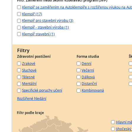
Klempíř se zaměřením na Autoklempíře s rozšířenou výukou na Aut
Klempíř (17)
Klempíř pro stavební výrobu (3)
Klempíř - stavební výroba (1)
Klempíř stavební (1)
Filtry
Zdravotní postižení
Forma studia
Š
Zrakové
Denní
Sluchové
Večerní
Tělesné
Dálková
Mentální
Distanční
Specifické poruchy učení
Kombinovaná
Rozšířené hledání
Filtr podle kraje
Hlavní mě
Jihočeský 