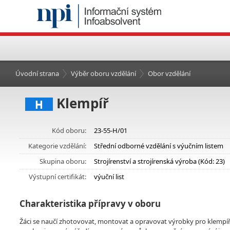
Úvodní strana
Výběr oboru vzdělání
Obor vzdělání
Klempíř
H
Kód oboru:
23-55-H/01
Kategorie vzdělání:
Střední odborné vzdělání s výučním listem
Skupina oboru:
Strojírenství a strojírenská výroba (Kód: 23)
Výstupní certifikát:
výuční list
Charakteristika přípravy v oboru
Žáci se naučí zhotovovat, montovat a opravovat výrobky pro klempířské