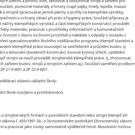
 plechů a profilů; volit, seřizovat a obsluhovat stroje a zařízení pro
oučásti, pomocné materiály a hmoty (např. pájky, tmely, lepidla, mazací
ně a strojně zpracovávat jemné plechy a profily na klempířské výrobky;
čnosti a ochrany zdraví při práci a hygieny práce. Součástí přípravy je
ké náčrty klempířských výrobků a částí klempířských konstrukcí; provádět
řeby materiálu; pracovat s prostředky informačních a komunikačních
iv činností v oboru na životní prostředí a nakládat s odpady v souladu s
oření specializovaného školního vzdělávacího programu klempíř stavební a
avební klempířské práce související se zastřešením a průčelím budov, tj.
í a lemování stavebních konstrukcí, kovové krytiny střech, opláštění
píř strojní se naučí provádět strojírenské klempířské práce, tj. zhotovovat,
 zařízení budov, strojů a strojních zařízení aj.). Součástí zaměření je odbor
 ZP 21-9 W01 a ZP 22-9 W01.
lávací oblasti) základní školy:
dní škole rozvíjeno a prohlubováno.
ch a strojírenských firmách v povoláních stavební nebo strojní klempíř při
 zákona č. 455/1991 Sb., o živnostenském podnikání (živnostenský zákon)
ství a pracovat jako osoby samostatně výdělečně činné. Absolventi mohou