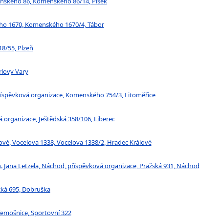
menského 86, Komenského 86/14, Písek
kého 1670, Komenského 1670/4, Tábor
18/55, Plzeň
rlovy Vary
 příspěvková organizace, Komenského 754/3, Litoměřice
vá organizace, Ještědská 358/106, Liberec
lové, Vocelova 1338, Vocelova 1338/2, Hradec Králové
 Jana Letzela, Náchod, příspěvková organizace, Pražská 931, Náchod
ická 695, Dobruška
Třemošnice, Sportovní 322