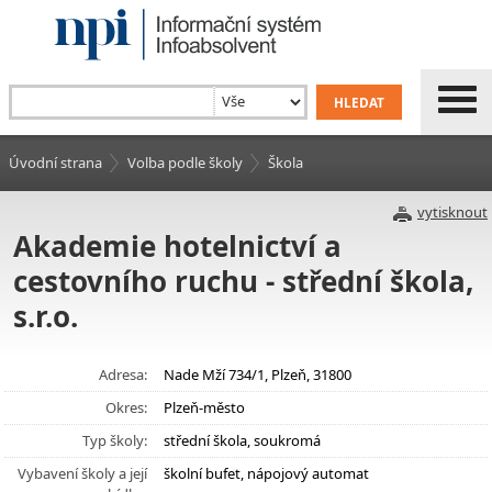
Úvodní strana
Volba podle školy
Škola
vytisknout
Akademie hotelnictví a
cestovního ruchu - střední škola,
s.r.o.
Adresa:
Nade Mží 734/1, Plzeň, 31800
Okres:
Plzeň-město
Typ školy:
střední škola, soukromá
Vybavení školy a její
školní bufet, nápojový automat