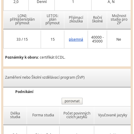
2,0
Denní
1
A, N
LONI:
LETOS:
Možnost
Přijímací
Roční
přihlášení/plán
plán
studia pro
zkouška
školné
přijmout
přijmout
ZP
40000 -
33 / 15
15
písemná
Ne
45000
Poznámky k oboru:
certifikát ECDL.
Zaměření nebo Školní vzdělávací program (ŠVP)
Podnikání
porovnat
Délka
Počet povinných
Forma studia
Vyučované jazyky
studia
cizích jazyků