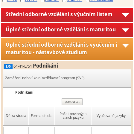
Střední odborné vzdělání s výučním listem
Úplné střední odborné vzdělání s maturitou
Úplné střední odborné vzdělání s vyučením i
maturitou - nástavbové studium
Podnikání
64-41-L/51
L/5
Zaměření nebo Školní vzdělávací program (ŠVP)
Podnikání
porovnat
Počet povinných
Délka studia
Forma studia
Vyučované jazyky
cizích jazyků