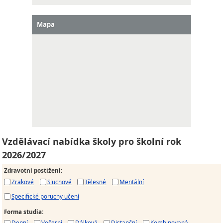
Mapa
Vzdělávací nabídka školy pro školní rok
2026/2027
Zdravotní postižení
:
Zrakové
Sluchové
Tělesné
Mentální
Specifické poruchy učení
Forma studia
:
Denní
Večerní
Dálková
Distanční
Kombinovaná