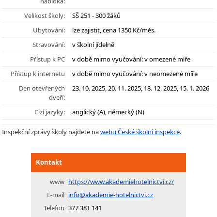
nabídka:
Velikost školy:
SŠ 251 - 300 žáků
Ubytování:
lze zajistit, cena 1350 Kč/měs.
Stravování:
v školní jídelně
Přístup k PC
v době mimo vyučování: v omezené míře
Přístup k internetu
v době mimo vyučování: v neomezené míře
Den otevřených
23. 10. 2025, 20. 11. 2025, 18. 12. 2025, 15. 1. 2026
dveří:
Cizí jazyky:
anglický (A), německý (N)
Inspekční zprávy školy najdete na
webu České školní inspekce
.
Kontakt
www
https://www.akademiehotelnictvi.cz/
E-mail
info@akademie-hotelnictvi.cz
Telefon
377 381 141