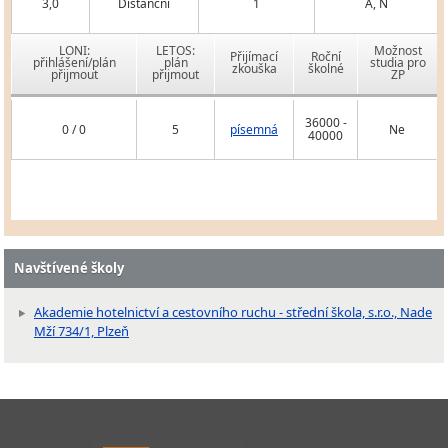
3,0
Distanční
1
A, N
LONI:
LETOS:
Možnost
Přijímací
Roční
přihlášení/plán
plán
studia pro
zkouška
školné
přijmout
přijmout
ZP
36000 -
0 / 0
5
písemná
Ne
40000
Navštívené školy
Akademie hotelnictví a cestovního ruchu - střední škola, s.r.o., Nade
Mží 734/1, Plzeň