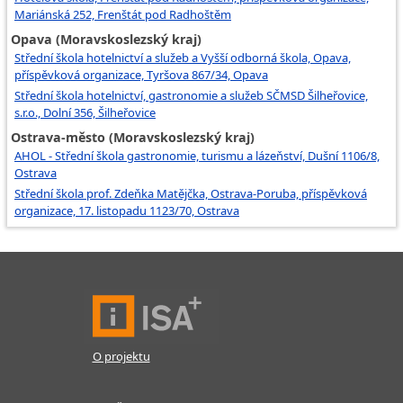
Mariánská 252, Frenštát pod Radhoštěm
Opava (Moravskoslezský kraj)
Střední škola hotelnictví a služeb a Vyšší odborná škola, Opava,
příspěvková organizace, Tyršova 867/34, Opava
Střední škola hotelnictví, gastronomie a služeb SČMSD Šilheřovice,
s.r.o., Dolní 356, Šilheřovice
Ostrava-město (Moravskoslezský kraj)
AHOL - Střední škola gastronomie, turismu a lázeňství, Dušní 1106/8,
Ostrava
Střední škola prof. Zdeňka Matějčka, Ostrava-Poruba, příspěvková
organizace, 17. listopadu 1123/70, Ostrava
O projektu