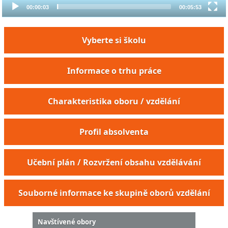
00:00:03
00:05:53
Vyberte si školu
Informace o trhu práce
Charakteristika oboru / vzdělání
Profil absolventa
Učební plán / Rozvržení obsahu vzdělávání
Souborné informace ke skupině oborů vzdělání
Navštívené obory