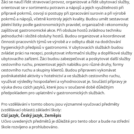
Žáci se naučí řídit stravovací provoz, organizovat a řídit ubytovací služby,
orientovat se v sortimentu potravin a nápojů a jejich využitelnosti při
přípravě pokrmů, osvojí si postupy při zpracování surovin a při výrobě
pokrmů a nápojů, včetně kontroly jejich kvality. Budou umět sestavovat
jídelní lístky podle gastronomických pravidel, organizačně i ekonomicky
zajišťovat gastronomické akce. Při obsluze hostů zvládnou techniku
jednoduché i složité obsluhy hostů. Budou organizovat a koordinovat
činnosti pracovních týmů ve výrobě a v odbytu dbát na dodržování
hygienických předpisů v gastronomii. V ubytovacích službách budou
zvládat práci na recepci, poskytovat informační služby a doplňkové služby
ubytovacího zařízení. Žáci budou zabezpečovat a poskytovat další služby
cestovního ruchu, prezentovat jejich nabídku pro různé druhy, formy
cestovního ruchu a skupiny klientů. Budou připraveni vykonávat
podnikatelské aktivity v hotelnictví a ve službách cestovního ruchu,
využívat výsledky hospodaření a vyhodnocovat je. Součástí přípravy je
výuka dvou cizích jazyků, které jsou v současné době důležitým
předpokladem pro uplatnění v gastronomických službách.
Pro vzdělávání v tomto oboru jsou významné vyučovací předměty
(vzdělávací oblasti) základní školy:
Cizí jazyk, Český jazyk, Zeměpis
Učivo uvedených předmětů je důležité pro tento obor a bude na střední
škole rozvíjeno a prohlubováno.