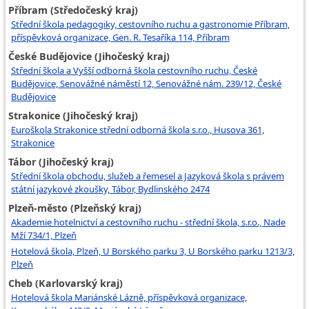
Příbram (Středočeský kraj)
Střední škola pedagogiky, cestovního ruchu a gastronomie Příbram,
příspěvková organizace, Gen. R. Tesaříka 114, Příbram
České Budějovice (Jihočeský kraj)
Střední škola a Vyšší odborná škola cestovního ruchu, České
Budějovice, Senovážné náměstí 12, Senovážné nám. 239/12, České
Budějovice
Strakonice (Jihočeský kraj)
Euroškola Strakonice střední odborná škola s.r.o., Husova 361,
Strakonice
Tábor (Jihočeský kraj)
Střední škola obchodu, služeb a řemesel a Jazyková škola s právem
státní jazykové zkoušky, Tábor, Bydlinského 2474
Plzeň-město (Plzeňský kraj)
Akademie hotelnictví a cestovního ruchu - střední škola, s.r.o., Nade
Mží 734/1, Plzeň
Hotelová škola, Plzeň, U Borského parku 3, U Borského parku 1213/3,
Plzeň
Cheb (Karlovarský kraj)
Hotelová škola Mariánské Lázně, příspěvková organizace,