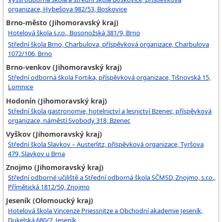
organizace, Hybešova 982/53, Boskovice
Brno-město (Jihomoravský kraj)
Hotelová škola s.r.o., Bosonožská 381/9, Brno
Střední škola Brno, Charbulova, příspěvková organizace, Charbulova
1072/106, Brno
Brno-venkov (Jihomoravský kraj)
Střední odborná škola Fortika, příspěvková organizace, Tišnovská 15,
Lomnice
Hodonín (Jihomoravský kraj)
Střední škola gastronomie, hotelnictví a lesnictví Bzenec, příspěvková
organizace, náměstí Svobody 318, Bzenec
Vyškov (Jihomoravský kraj)
Střední škola Slavkov – Austerlitz, příspěvková organizace, Tyršova
479, Slavkov u Brna
Znojmo (Jihomoravský kraj)
Střední odborné učiliště a Střední odborná škola SČMSD, Znojmo, s.r.o.,
Přímětická 1812/50, Znojmo
Jeseník (Olomoucký kraj)
Hotelová škola Vincenze Priessnitze a Obchodní akademie Jeseník,
Dukelská 680/7, Jeseník