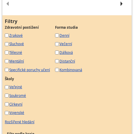
Filtry
Zdravotní postižení
Forma studia
Zrakové
Denní
Sluchové
Večerní
Tělesné
Dálková
Mentální
Distanční
Specifické poruchy učení
Kombinovaná
Školy
Veřejné
Soukromé
Církevní
Vojenské
Rozšířené hledání
Filtr podle kraje