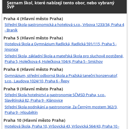
Seznam škol, které nabízejí tento obor, nebo vybraný
ŠVP
Praha 4 (Hlavní město Praha)
Střední škola gastronomická a hotelová s.r.o., Vrbova 1233/34, Praha 4
- Braník
Praha 5 (Hlavní město Praha)
Hotelová škola a Gymnázium Radlická, Radlická 591/115, Praha 5 -
Jinonice
Střední škola, základní škola a mateřská škola pro sluchově postižené,
Praha 5, Holečkova 4, Holečkova 104/4, Praha 5 - Smíchov
Praha 6 (Hlavní město Praha)
Gymnázium, střední odborná škola a Pražská taneční konzervatoř,
s.r.o., Laudova 1024/10, Praha 6 - Řepy
Praha 9 (Hlavní město Praha)
Střední škola hotelnictví a gastronomie SČMSD Praha, s.r.o.,
Slavětínská 82, Praha 9 - Klánovice
Střední škola podnikání a gastronomie, Za Černým mostem 362/3,
Praha 9 - Hloubětín
Praha 10 (Hlavní město Praha)
Hotelová škola, Praha 10, Vršovická 43, Vršovická 564/43, Praha 10 -