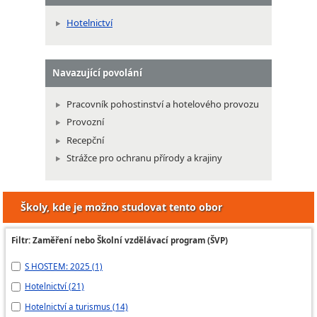
Hotelnictví
Navazující povolání
Pracovník pohostinství a hotelového provozu
Provozní
Recepční
Strážce pro ochranu přírody a krajiny
Školy, kde je možno studovat tento obor
Filtr: Zaměření nebo Školní vzdělávací program (ŠVP)
S HOSTEM: 2025 (1)
HO
Hotelnictví (21)
ŠV
Hotelnictví a turismus (14)
Šk