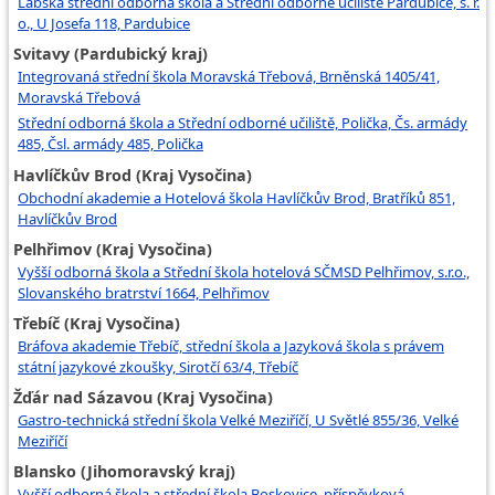
Labská střední odborná škola a Střední odborné učiliště Pardubice, s. r.
o., U Josefa 118, Pardubice
Svitavy (Pardubický kraj)
Integrovaná střední škola Moravská Třebová, Brněnská 1405/41,
Moravská Třebová
Střední odborná škola a Střední odborné učiliště, Polička, Čs. armády
485, Čsl. armády 485, Polička
Havlíčkův Brod (Kraj Vysočina)
Obchodní akademie a Hotelová škola Havlíčkův Brod, Bratříků 851,
Havlíčkův Brod
Pelhřimov (Kraj Vysočina)
Vyšší odborná škola a Střední škola hotelová SČMSD Pelhřimov, s.r.o.,
Slovanského bratrství 1664, Pelhřimov
Třebíč (Kraj Vysočina)
Bráfova akademie Třebíč, střední škola a Jazyková škola s právem
státní jazykové zkoušky, Sirotčí 63/4, Třebíč
Žďár nad Sázavou (Kraj Vysočina)
Gastro-technická střední škola Velké Meziříčí, U Světlé 855/36, Velké
Meziříčí
Blansko (Jihomoravský kraj)
Vyšší odborná škola a střední škola Boskovice, příspěvková