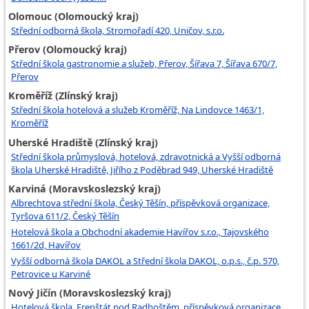
Olomouc (Olomoucký kraj)
Střední odborná škola, Stromořadí 420, Uničov, s.r.o.
Přerov (Olomoucký kraj)
Střední škola gastronomie a služeb, Přerov, Šířava 7, Šířava 670/7,
Přerov
Kroměříž (Zlínský kraj)
Střední škola hotelová a služeb Kroměříž, Na Lindovce 1463/1,
Kroměříž
Uherské Hradiště (Zlínský kraj)
Střední škola průmyslová, hotelová, zdravotnická a Vyšší odborná
škola Uherské Hradiště, Jiřího z Poděbrad 949, Uherské Hradiště
Karviná (Moravskoslezský kraj)
Albrechtova střední škola, Český Těšín, příspěvková organizace,
Tyršova 611/2, Český Těšín
Hotelová škola a Obchodní akademie Havířov s.r.o., Tajovského
1661/2d, Havířov
Vyšší odborná škola DAKOL a Střední škola DAKOL, o.p.s., č.p. 570,
Petrovice u Karviné
Nový Jičín (Moravskoslezský kraj)
Hotelová škola, Frenštát pod Radhoštěm, příspěvková organizace,