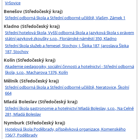
Vršovice
Benešov (Středočeský kraj)
Střední odborná škola a Střední odborné učiliště, Vlašim, Zámek 1
Kladno (Středočeský kraj)
Střední hotelová škola, Vyšší odborná škola a Jazyková škola s právem
státní jazykové zkoušky s.r.o., Floriánské náměstí 350, Kladno
Střední škola služeb a řemesel, Stochov, J. Šípka 187, Jaroslava Šípka
187, Stochov
Kolín (Středočeský kraj)
Akademie pedagogiky, sociální činnosti a hotelnictví - Střední odborná
škola, s.r.o., Macharova 1376, Kolín
Mělník (Středočeský kraj)
Střední odborná škola a Střední odborné učiliště, Neratovice, Školní
664
Mladá Boleslav (Středočeský kraj)
Střední škola gastronomie a hotelnictví Mladá Boleslav, s.r.o., Na Celně
281, Mladá Boleslav
Nymburk (Středočeský kraj)
Hotelová škola Poděbrady, příspěvková organizace, Komenského
156/7, Poděbrady