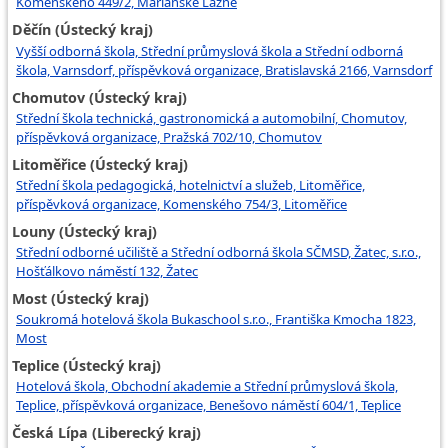
Komenského 449/2, Mariánské Lázně
Děčín (Ústecký kraj)
Vyšší odborná škola, Střední průmyslová škola a Střední odborná
škola, Varnsdorf, příspěvková organizace, Bratislavská 2166, Varnsdorf
Chomutov (Ústecký kraj)
Střední škola technická, gastronomická a automobilní, Chomutov,
příspěvková organizace, Pražská 702/10, Chomutov
Litoměřice (Ústecký kraj)
Střední škola pedagogická, hotelnictví a služeb, Litoměřice,
příspěvková organizace, Komenského 754/3, Litoměřice
Louny (Ústecký kraj)
Střední odborné učiliště a Střední odborná škola SČMSD, Žatec, s.r.o.,
Hošťálkovo náměstí 132, Žatec
Most (Ústecký kraj)
Soukromá hotelová škola Bukaschool s.r.o., Františka Kmocha 1823,
Most
Teplice (Ústecký kraj)
Hotelová škola, Obchodní akademie a Střední průmyslová škola,
Teplice, příspěvková organizace, Benešovo náměstí 604/1, Teplice
Česká Lípa (Liberecký kraj)