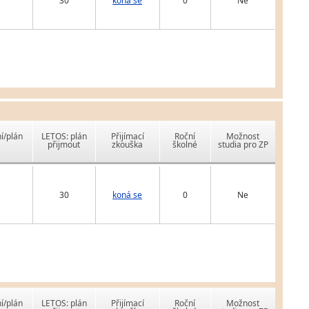
30
koná se
0
Ne
í/plán
LETOS: plán
Přijímací
Roční
Možnost
přijmout
zkouška
školné
studia pro ZP
30
koná se
0
Ne
í/plán
LETOS: plán
Přijímací
Roční
Možnost