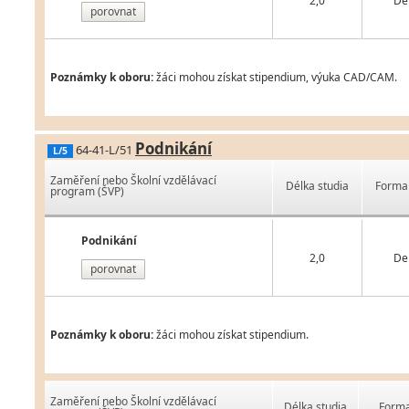
2,0
De
porovnat
Poznámky k oboru:
žáci mohou získat stipendium, výuka CAD/CAM.
Podnikání
64-41-L/51
L/5
Zaměření nebo Školní vzdělávací
Délka studia
Forma 
program (ŠVP)
Podnikání
2,0
De
porovnat
Poznámky k oboru:
žáci mohou získat stipendium.
Zaměření nebo Školní vzdělávací
Délka studia
Forma