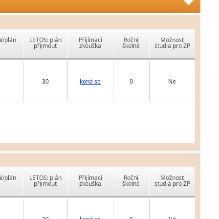
í/plán
LETOS: plán
Přijímací
Roční
Možnost
přijmout
zkouška
školné
studia pro ZP
30
koná se
0
Ne
í/plán
LETOS: plán
Přijímací
Roční
Možnost
přijmout
zkouška
školné
studia pro ZP