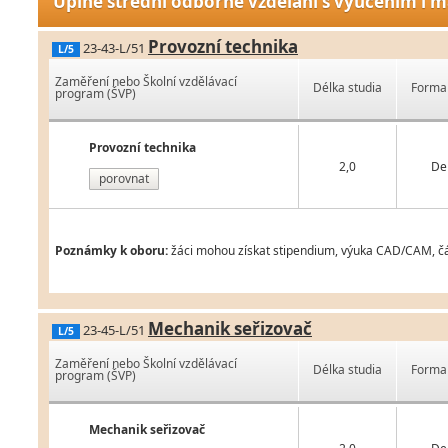
Úplné střední odborné vzdělání s vyučením i m
Provozní technika
23-43-L/51
L/5
Zaměření nebo Školní vzdělávací
Délka studia
Forma 
program (ŠVP)
Provozní technika
2,0
De
porovnat
Poznámky k oboru:
žáci mohou získat stipendium, výuka CAD/CAM, čá
Mechanik seřizovač
23-45-L/51
L/5
Zaměření nebo Školní vzdělávací
Délka studia
Forma 
program (ŠVP)
Mechanik seřizovač