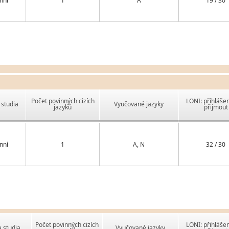
nní
1
A
19 / 30
Počet povinných cizích
LONI: přihlášen
studia
Vyučované jazyky
jazyků
přijmout
nní
1
A, N
32 / 30
Počet povinných cizích
LONI: přihlášen
 studia
Vyučované jazyky