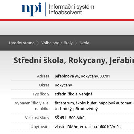
Úvodní strana
Volba podle školy
Škola
Střední škola, Rokycany, Jeřabi
Adresa:
Jeřabinová 96, Rokycany, 33701
Okres:
Rokycany
Typ školy:
střední škola, veřejná
Vybavení školy a její
fitcentrum, školní bufet, nápojový automat,
nabídka:
technický, přírodovědný
Velikost školy:
SŠ 451 - 500 žáků
Ubytování:
vlastní DM/intern., cena 1600 Kč/měs.