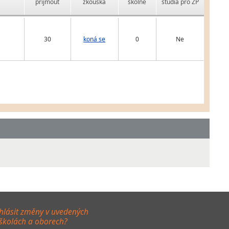
přijmout
zkouška
školné
studia pro ZP
30
koná se
0
Ne
hlásit změny v uvedených
 školách a oborech?