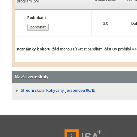
program (ŠVP)
Podnikání
3,0
Dál
porovnat
Poznámky k oboru:
žáci mohou získat stipendium, část OV probíhá v 
Navštívené školy
Střední škola, Rokycany, Jeřabinová 96/III