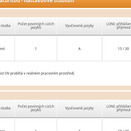
aturitou - nástavbové studium
Počet povinných cizích
LONI: přihlášen
studia
Vyučované jazyky
jazyků
přijmout
nní
1
A
15 / 30
st OV probíhá v reálném pracovním prostředí.
Počet povinných cizích
LONI: přihlášen
studia
Vyučované jazyky
jazyků
přijmout