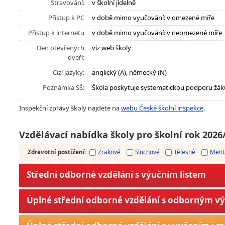
Stravování:
v školní jídelně
Přístup k PC
v době mimo vyučování: v omezené míře
Přístup k internetu
v době mimo vyučování: v neomezené míře
Den otevřených
viz web školy
dveří:
Cizí jazyky:
anglický (A), německý (N)
Poznámka SŠ:
Škola poskytuje systematickou podporu žák
Inspekční zprávy školy najdete na
webu České školní inspekce
.
Vzdělávací nabídka školy pro školní rok 2026
Zdravotní postižení
:
Zrakové
Sluchové
Tělesné
Ment
Střední odborné vzdělání s výučním listem
Úplné střední odborné vzdělání s odborným v