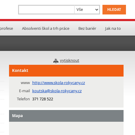
 profese
Absolventi škol a trh práce
Bez bariér
Jak na to
vytisknout
Kontakt
www
http://www.skola-rokycany.cz
E-mail
koutska@skola-rokycany.cz
Telefon
371 728 522
Mapa