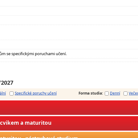
ům se specifickými poruchami učení.
/2027
ální
Specifické poruchy učení
Forma studia
:
Denní
Veče
ýcvikem a maturitou