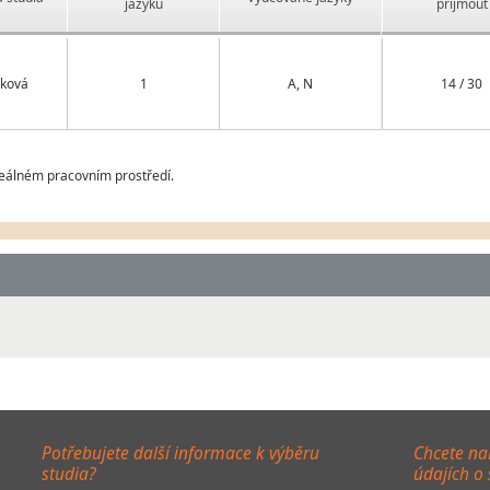
jazyků
přijmout
ková
1
A, N
14 / 30
reálném pracovním prostředí.
Potřebujete další informace k výběru
Chcete na
studia?
údajích o