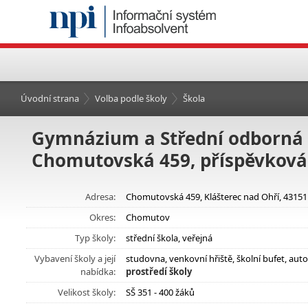
Úvodní strana
Volba podle školy
Škola
Gymnázium a Střední odborná š
Chomutovská 459, příspěvková
Adresa:
Chomutovská 459, Klášterec nad Ohří, 43151
Okres:
Chomutov
Typ školy:
střední škola, veřejná
Vybavení školy a její
studovna, venkovní hřiště, školní bufet, aut
nabídka:
prostředí školy
Velikost školy:
SŠ 351 - 400 žáků