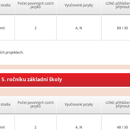
Počet povinných cizích
LONI: přihlášen
studia
Vyučované jazyky
jazyků
přijmout
nní
2
A, N
89 / 30
ch projektech.
5. ročníku základní školy
Počet povinných cizích
LONI: přihlášen
studia
Vyučované jazyky
jazyků
přijmout
nní
2
A, N
48 / 30