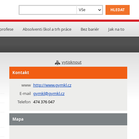
 profese
Absolventi škol a trh práce
Bez bariér
Jak na to
vytisknout
Kontakt
www
http://www.gymkl.cz
E-mail
gymkl@gymkl.cz
Telefon
474 376 047
Mapa