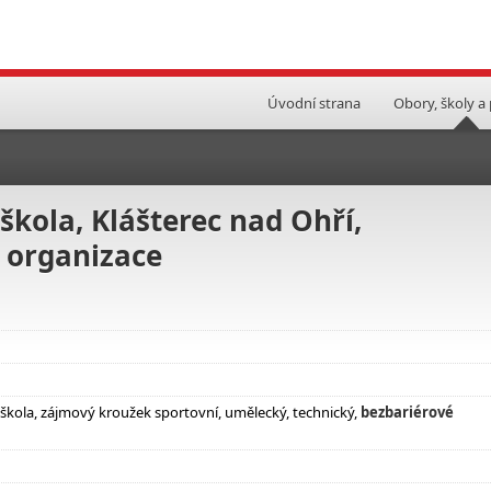
Úvodní strana
Obory, školy a
kola, Klášterec nad Ohří,
 organizace
oškola, zájmový kroužek sportovní, umělecký, technický,
bezbariérové