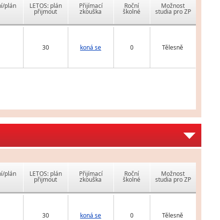
í/plán
LETOS: plán
Přijímací
Roční
Možnost
přijmout
zkouška
školné
studia pro ZP
30
koná se
0
Tělesně
í/plán
LETOS: plán
Přijímací
Roční
Možnost
přijmout
zkouška
školné
studia pro ZP
30
koná se
0
Tělesně