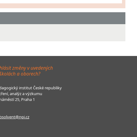
hlásit změny v uvedených
 školách a oborech?
agogický institut České republiky
tření, analýz a výzkumu
áměstí 25, Praha 1
bsolvent@npi.cz