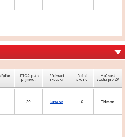
í/plán
LETOS: plán
Přijímací
Roční
Možnost
přijmout
zkouška
školné
studia pro ZP
30
koná se
0
Tělesně