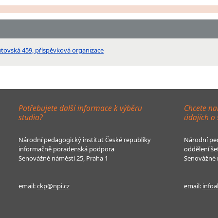
tovská 459, příspěvková organizace
Potřebujete další informace k výběru
Chcete na
studia?
údajích o
Národní pedagogický institut České republiky
Národní ped
informačně poradenská podpora
oddělení še
Senovážné náměstí 25, Praha 1
Senovážné n
email:
ckp@npi.cz
email:
infoa