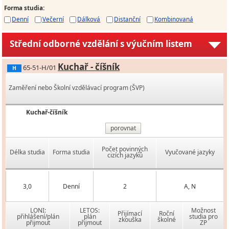
Forma studia
:
Denní
Večerní
Dálková
Distanční
Kombinovaná
Střední odborné vzdělání s výučním listem
Kuchař - číšník
65-51-H/01
H
Zaměření nebo Školní vzdělávací program (ŠVP)
Kuchař-číšník
porovnat
Počet povinných
Délka studia
Forma studia
Vyučované jazyky
cizích jazyků
3,0
Denní
2
A, N
LONI:
LETOS:
Možnost
Přijímací
Roční
přihlášení/plán
plán
studia pro
zkouška
školné
přijmout
přijmout
ZP