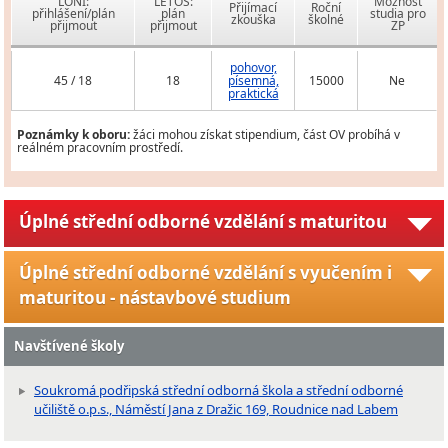
LONI:
LETOS:
Možnost
Přijímací
Roční
přihlášení/plán
plán
studia pro
zkouška
školné
přijmout
přijmout
ZP
pohovor,
45 / 18
18
písemná,
15000
Ne
praktická
Poznámky k oboru:
žáci mohou získat stipendium, část OV probíhá v
reálném pracovním prostředí.
Úplné střední odborné vzdělání s maturitou
Úplné střední odborné vzdělání s vyučením i
maturitou - nástavbové studium
Navštívené školy
Soukromá podřipská střední odborná škola a střední odborné
učiliště o.p.s., Náměstí Jana z Dražic 169, Roudnice nad Labem