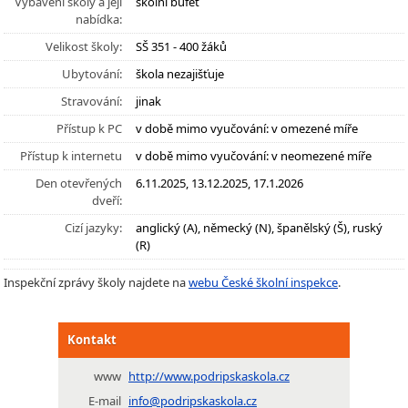
Vybavení školy a její
školní bufet
nabídka:
Velikost školy:
SŠ 351 - 400 žáků
Ubytování:
škola nezajišťuje
Stravování:
jinak
Přístup k PC
v době mimo vyučování: v omezené míře
Přístup k internetu
v době mimo vyučování: v neomezené míře
Den otevřených
6.11.2025, 13.12.2025, 17.1.2026
dveří:
Cizí jazyky:
anglický (A), německý (N), španělský (Š), ruský
(R)
Inspekční zprávy školy najdete na
webu České školní inspekce
.
Kontakt
www
http://www.podripskaskola.cz
E-mail
info@podripskaskola.cz