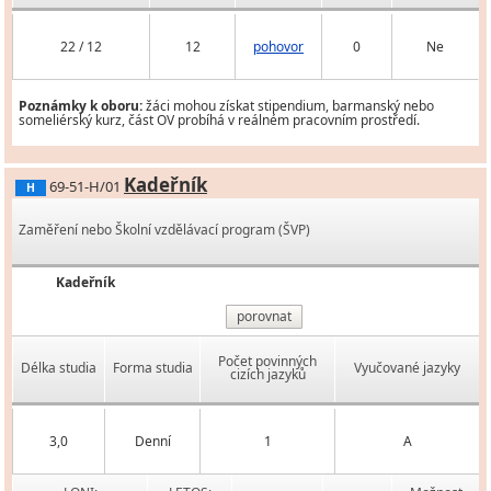
22 / 12
12
pohovor
0
Ne
Poznámky k oboru:
žáci mohou získat stipendium, barmanský nebo
someliérský kurz, část OV probíhá v reálném pracovním prostředí.
Kadeřník
69-51-H/01
H
Zaměření nebo Školní vzdělávací program (ŠVP)
Kadeřník
porovnat
Počet povinných
Délka studia
Forma studia
Vyučované jazyky
cizích jazyků
3,0
Denní
1
A