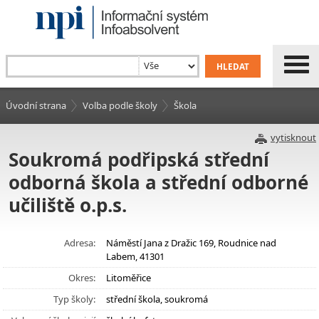
Úvodní strana
Volba podle školy
Škola
vytisknout
Soukromá podřipská střední
odborná škola a střední odborné
učiliště o.p.s.
Adresa:
Náměstí Jana z Dražic 169, Roudnice nad
Labem, 41301
Okres:
Litoměřice
Typ školy:
střední škola, soukromá