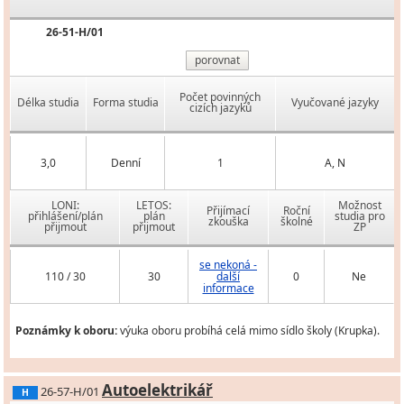
26-51-H/01
porovnat
Počet povinných
Délka studia
Forma studia
Vyučované jazyky
cizích jazyků
3,0
Denní
1
A, N
LONI:
LETOS:
Možnost
Přijímací
Roční
přihlášení/plán
plán
studia pro
zkouška
školné
přijmout
přijmout
ZP
se nekoná -
110 / 30
30
další
0
Ne
informace
Poznámky k oboru:
výuka oboru probíhá celá mimo sídlo školy (Krupka).
Autoelektrikář
26-57-H/01
H