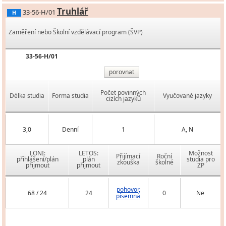
Truhlář
33-56-H/01
H
Zaměření nebo Školní vzdělávací program (ŠVP)
33-56-H/01
porovnat
Počet povinných
Délka studia
Forma studia
Vyučované jazyky
cizích jazyků
3,0
Denní
1
A, N
LONI:
LETOS:
Možnost
Přijímací
Roční
přihlášení/plán
plán
studia pro
zkouška
školné
přijmout
přijmout
ZP
pohovor,
68 / 24
24
0
Ne
písemná