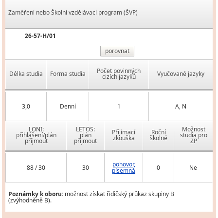
Zaměření nebo Školní vzdělávací program (ŠVP)
26-57-H/01
porovnat
Počet povinných
Délka studia
Forma studia
Vyučované jazyky
cizích jazyků
3,0
Denní
1
A, N
LONI:
LETOS:
Možnost
Přijímací
Roční
přihlášení/plán
plán
studia pro
zkouška
školné
přijmout
přijmout
ZP
pohovor,
88 / 30
30
0
Ne
písemná
Poznámky k oboru:
možnost získat řidičský průkaz skupiny B
(zvýhodněně B).