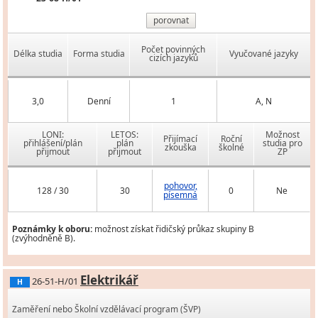
porovnat
Počet povinných
Délka studia
Forma studia
Vyučované jazyky
cizích jazyků
3,0
Denní
1
A, N
LONI:
LETOS:
Možnost
Přijímací
Roční
přihlášení/plán
plán
studia pro
zkouška
školné
přijmout
přijmout
ZP
pohovor,
128 / 30
30
0
Ne
písemná
Poznámky k oboru:
možnost získat řidičský průkaz skupiny B
(zvýhodněně B).
Elektrikář
26-51-H/01
H
Zaměření nebo Školní vzdělávací program (ŠVP)