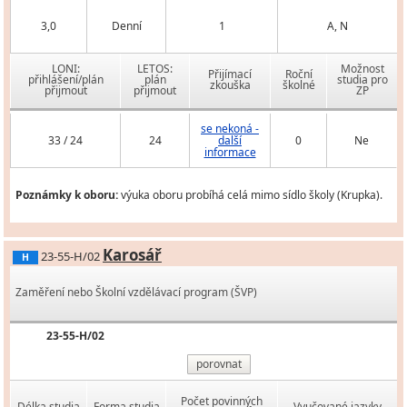
3,0
Denní
1
A, N
LONI:
LETOS:
Možnost
Přijímací
Roční
přihlášení/plán
plán
studia pro
zkouška
školné
přijmout
přijmout
ZP
se nekoná -
33 / 24
24
další
0
Ne
informace
Poznámky k oboru:
výuka oboru probíhá celá mimo sídlo školy (Krupka).
Karosář
23-55-H/02
H
Zaměření nebo Školní vzdělávací program (ŠVP)
23-55-H/02
porovnat
Počet povinných
Délka studia
Forma studia
Vyučované jazyky