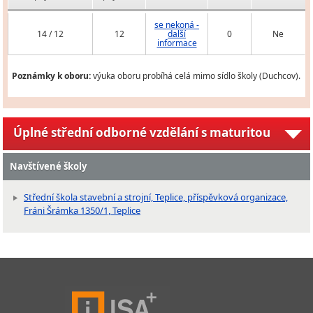
se nekoná -
14 / 12
12
další
0
Ne
informace
Poznámky k oboru:
výuka oboru probíhá celá mimo sídlo školy (Duchcov).
Úplné střední odborné vzdělání s maturitou
Navštívené školy
Střední škola stavební a strojní, Teplice, příspěvková organizace,
Fráni Šrámka 1350/1, Teplice