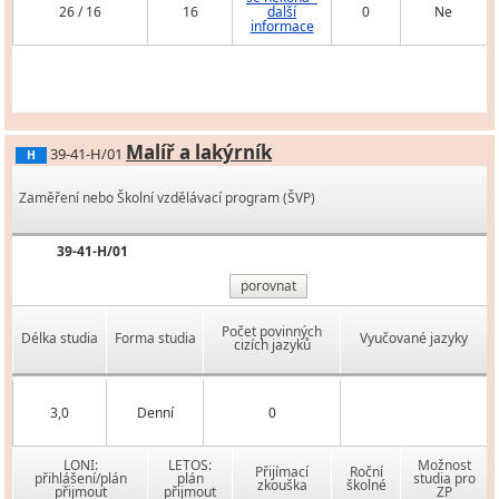
26 / 16
16
další
0
Ne
informace
Malíř a lakýrník
39-41-H/01
H
Zaměření nebo Školní vzdělávací program (ŠVP)
39-41-H/01
porovnat
Počet povinných
Délka studia
Forma studia
Vyučované jazyky
cizích jazyků
3,0
Denní
0
LONI:
LETOS:
Možnost
Přijímací
Roční
přihlášení/plán
plán
studia pro
zkouška
školné
přijmout
přijmout
ZP