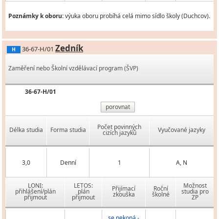
Poznámky k oboru:
výuka oboru probíhá celá mimo sídlo školy (Duchcov).
Zedník
36-67-H/01
H
Zaměření nebo Školní vzdělávací program (ŠVP)
36-67-H/01
porovnat
Počet povinných
Délka studia
Forma studia
Vyučované jazyky
cizích jazyků
3,0
Denní
1
A, N
LONI:
LETOS:
Možnost
Přijímací
Roční
přihlášení/plán
plán
studia pro
zkouška
školné
přijmout
přijmout
ZP
se nekoná -