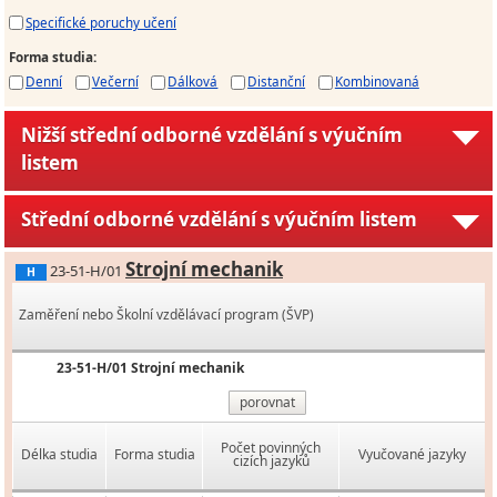
Specifické poruchy učení
Forma studia
:
Denní
Večerní
Dálková
Distanční
Kombinovaná
Nižší střední odborné vzdělání s výučním
listem
Střední odborné vzdělání s výučním listem
Strojní mechanik
23-51-H/01
H
Zaměření nebo Školní vzdělávací program (ŠVP)
23-51-H/01 Strojní mechanik
porovnat
Počet povinných
Délka studia
Forma studia
Vyučované jazyky
cizích jazyků