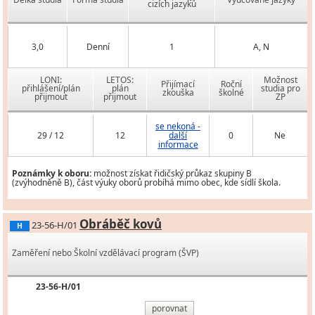
cizích jazyků
3,0
Denní
1
A, N
LONI:
LETOS:
Možnost
Přijímací
Roční
přihlášení/plán
plán
studia pro
zkouška
školné
přijmout
přijmout
ZP
se nekoná -
29 / 12
12
další
0
Ne
informace
Poznámky k oboru:
možnost získat řidičský průkaz skupiny B
(zvýhodněně B), část výuky oborů probíhá mimo obec, kde sídlí škola.
Obráběč kovů
23-56-H/01
H
Zaměření nebo Školní vzdělávací program (ŠVP)
23-56-H/01
porovnat