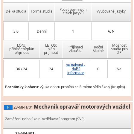
Počet povinných
Délka studia
Forma studia
Vyučované jazyky
cizích jazyků
3,0
Denní
1
A, N
LONI:
LETOS:
Možnost
Přijímací
Roční
přihlášení/plán
plán
studia pro
zkouška
školné
přijmout
přijmout
ZP
se nekoná -
36 / 24
24
další
0
Ne
informace
Poznámky k oboru:
výuka oboru probíhá celá mimo sídlo školy (Krupka).
Mechanik opravář motorových vozidel
23-68-H/01
H
Zaměření nebo Školní vzdělávací program (ŠVP)
23-68-H/01