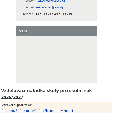
www
http://www.ssstp.cz
E-mail
sekretariat@sssstp.cz
Telefon
417 813 212, 417 813 219
Mapa
Vzdělávací nabídka školy pro školní rok
2026/2027
Zdravotní postižení
:
Zrakové
Sluchové
Tělesné
Mentální