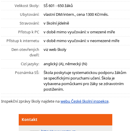
Velikost školy:
SŠ 601 - 650 žáků
Ubytování:
vlastní DM/intern., cena 1300 Kč/měs.
Stravování:
v školní jídelně
Přístup k PC
v době mimo vyučování: v omezené míře
Přístup k internetu
v době mimo vyučování: v neomezené míře
Den otevřených
viz web školy
dveří:
Cizí jazyky:
anglický (A), německý (N)
Poznámka SŠ:
Škola poskytuje systematickou podporu žákům
se specifickými poruchami učení. Škola je
vybavena pomůckami pro žáky se zdravotním
postižením.
Inspekční zprávy školy najdete na
webu České školní inspekce
.
Kontakt