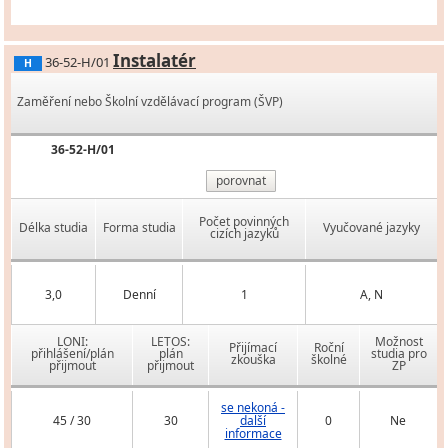
Instalatér
36-52-H/01
H
Zaměření nebo Školní vzdělávací program (ŠVP)
36-52-H/01
porovnat
Počet povinných
Délka studia
Forma studia
Vyučované jazyky
cizích jazyků
3,0
Denní
1
A, N
LONI:
LETOS:
Možnost
Přijímací
Roční
přihlášení/plán
plán
studia pro
zkouška
školné
přijmout
přijmout
ZP
se nekoná -
45 / 30
30
další
0
Ne
informace