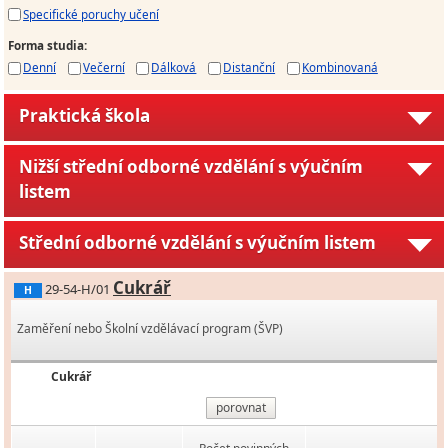
Specifické poruchy učení
Forma studia
:
Denní
Večerní
Dálková
Distanční
Kombinovaná
Praktická škola
Nižší střední odborné vzdělání s výučním
listem
Střední odborné vzdělání s výučním listem
Cukrář
29-54-H/01
H
Zaměření nebo Školní vzdělávací program (ŠVP)
Cukrář
porovnat