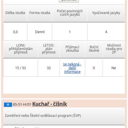
Počet povinných
Délka studia
Forma studia
Vyučované jazyky
cizích jazyků
3,0
Denní
1
A
LONI:
LETOS:
Možnost
Přijímací
Roční
přihlášení/plán
plán
studia pro
zkouška
školné
přijmout
přijmout
ZP
se nekoná -
15 / 32
32
další
0
Ne
informace
Kuchař - číšník
65-51-H/01
H
Zaměření nebo Školní vzdělávací program (ŠVP)