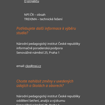
O projektu
NPI ČR – obsah
TREXIMA – technické řešení
Potřebujete další informace k výběru
studia?
Národní pedagogický institut České republiky
informačně poradenská podpora
Senovážné náměstí 25, Praha 1
email:
ckp@npi.cz
Chcete nahlásit změny v uvedených
údajích o školách a oborech?
Národní pedagogický institut České republiky
oddělení šetření, analýz a výzkumu