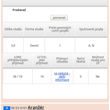
Prodavač
porovnat
Počet povinných
Délka studia
Forma studia
Vyučované jazyky
cizích jazyků
3,0
Denní
1
A, N
LONI:
LETOS:
Možnost
Přijímací
Roční
přihlášení/plán
plán
studia pro
zkouška
školné
přijmout
přijmout
ZP
se nekoná -
36 / 16
16
další
0
Ne
informace
Aranžér
66-52-H/01
H