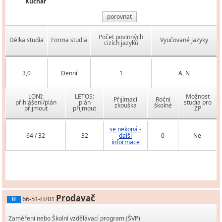
Kuchař
porovnat
Počet povinných
Délka studia
Forma studia
Vyučované jazyky
cizích jazyků
3,0
Denní
1
A, N
LONI:
LETOS:
Možnost
Přijímací
Roční
přihlášení/plán
plán
studia pro
zkouška
školné
přijmout
přijmout
ZP
se nekoná -
64 / 32
32
další
0
Ne
informace
Prodavač
66-51-H/01
H
Zaměření nebo Školní vzdělávací program (ŠVP)