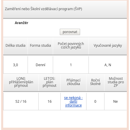
Zaměření nebo Školní vzdělávací program (ŠVP)
Aranžér
porovnat
Počet povinných
Délka studia
Forma studia
Vyučované jazyky
cizích jazyků
3,0
Denní
1
A, N
LONI:
LETOS:
Možnost
Přijímací
Roční
přihlášení/plán
plán
studia pro
zkouška
školné
přijmout
přijmout
ZP
se nekoná -
52 / 16
16
další
0
Ne
informace