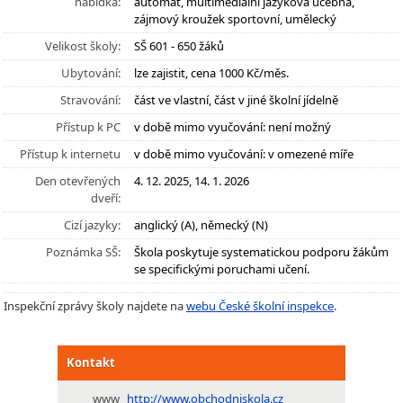
nabídka:
automat, multimediální jazyková učebna,
zájmový kroužek sportovní, umělecký
Velikost školy:
SŠ 601 - 650 žáků
Ubytování:
lze zajistit, cena 1000 Kč/měs.
Stravování:
část ve vlastní, část v jiné školní jídelně
Přístup k PC
v době mimo vyučování: není možný
Přístup k internetu
v době mimo vyučování: v omezené míře
Den otevřených
4. 12. 2025, 14. 1. 2026
dveří:
Cizí jazyky:
anglický (A), německý (N)
Poznámka SŠ:
Škola poskytuje systematickou podporu žákům
se specifickými poruchami učení.
Inspekční zprávy školy najdete na
webu České školní inspekce
.
Kontakt
www
http://www.obchodniskola.cz