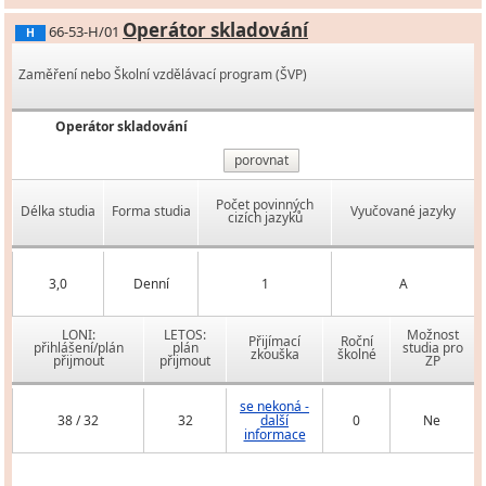
Operátor skladování
66-53-H/01
H
Zaměření nebo Školní vzdělávací program (ŠVP)
Operátor skladování
porovnat
Počet povinných
Délka studia
Forma studia
Vyučované jazyky
cizích jazyků
3,0
Denní
1
A
LONI:
LETOS:
Možnost
Přijímací
Roční
přihlášení/plán
plán
studia pro
zkouška
školné
přijmout
přijmout
ZP
se nekoná -
38 / 32
32
další
0
Ne
informace