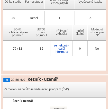
Počet povinných
Délka studia
Forma studia
Vyučované jazyky
cizích jazyků
3,0
Denní
1
A
LONI:
LETOS:
Možnost
Přijímací
Roční
přihlášení/plán
plán
studia pro
zkouška
školné
přijmout
přijmout
ZP
se nekoná -
79 / 32
32
další
0
Ne
informace
Řezník - uzenář
29-56-H/01
H
Zaměření nebo Školní vzdělávací program (ŠVP)
Řezník-uzenář
porovnat