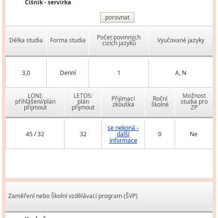
Číšník - servírka
porovnat
Počet povinných
Délka studia
Forma studia
Vyučované jazyky
cizích jazyků
3,0
Denní
1
A, N
LONI:
LETOS:
Možnost
Přijímací
Roční
přihlášení/plán
plán
studia pro
zkouška
školné
přijmout
přijmout
ZP
se nekoná -
45 / 32
32
další
0
Ne
informace
Zaměření nebo Školní vzdělávací program (ŠVP)