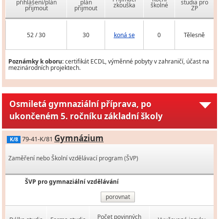
přihlášení/plán
plán
studia pro
zkouška
školné
přijmout
přijmout
ZP
52 / 30
30
koná se
0
Tělesně
Poznámky k oboru:
certifikát ECDL, výměnné pobyty v zahraničí, účast na
mezinárodních projektech.
Osmiletá gymnaziální příprava, po
ukončeném 5. ročníku základní školy
Gymnázium
79-41-K/81
K/8
Zaměření nebo Školní vzdělávací program (ŠVP)
ŠVP pro gymnaziální vzdělávání
porovnat
Počet povinných