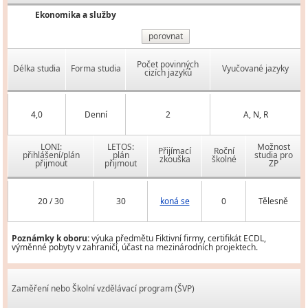
Ekonomika a služby
porovnat
Počet povinných
Délka studia
Forma studia
Vyučované jazyky
cizích jazyků
4,0
Denní
2
A, N, R
LONI:
LETOS:
Možnost
Přijímací
Roční
přihlášení/plán
plán
studia pro
zkouška
školné
přijmout
přijmout
ZP
20 / 30
30
koná se
0
Tělesně
Poznámky k oboru:
výuka předmětu Fiktivní firmy, certifikát ECDL,
výměnné pobyty v zahraničí, účast na mezinárodních projektech.
Zaměření nebo Školní vzdělávací program (ŠVP)