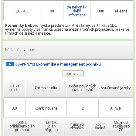
se nekoná -
28 / 40
40
další
3000
Tělesně
informace
Poznámky k oboru:
výuka předmětu Fiktivní firmy, certifikát ECDL,
výměnné pobyty v zahraničí, účast na mezinárodních projektech, praxe ve
firmách delší než 4 měsíce.
Kód a název oboru
63-41-N/12 Ekonomika a management podniku
N
porovnat
Délka
Počet povinných
Forma studia
Vyučované jazyky
studia
cizích jazyků
3,0
Kombinovaná
2
A, N, R
LONI:
LETOS:
Možnost
Přijímací
Roční
přihlášení/plán
plán
studia pro
zkouška
školné
přijmout
přijmout
ZP