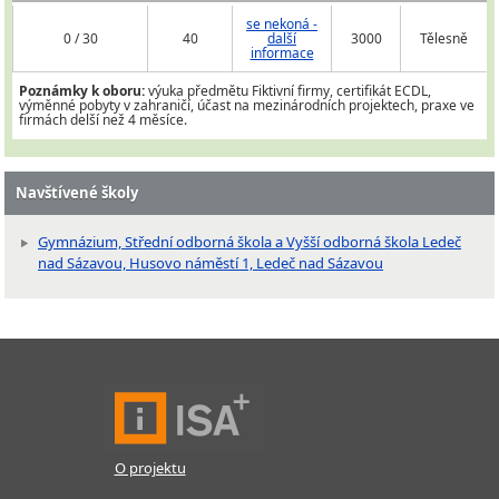
se nekoná -
0 / 30
40
další
3000
Tělesně
informace
Poznámky k oboru:
výuka předmětu Fiktivní firmy, certifikát ECDL,
výměnné pobyty v zahraničí, účast na mezinárodních projektech, praxe ve
firmách delší než 4 měsíce.
Navštívené školy
Gymnázium, Střední odborná škola a Vyšší odborná škola Ledeč
nad Sázavou, Husovo náměstí 1, Ledeč nad Sázavou
O projektu