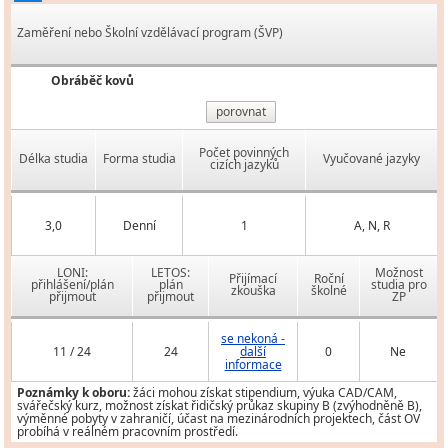
Zaměření nebo Školní vzdělávací program (ŠVP)
Obráběč kovů
porovnat
Počet povinných
Délka studia
Forma studia
Vyučované jazyky
cizích jazyků
3,0
Denní
1
A, N, R
LONI:
LETOS:
Možnost
Přijímací
Roční
přihlášení/plán
plán
studia pro
zkouška
školné
přijmout
přijmout
ZP
se nekoná -
11 / 24
24
další
0
Ne
informace
Poznámky k oboru:
žáci mohou získat stipendium, výuka CAD/CAM,
svářečský kurz, možnost získat řidičský průkaz skupiny B (zvýhodněně B),
výměnné pobyty v zahraničí, účast na mezinárodních projektech, část OV
probíhá v reálném pracovním prostředí.