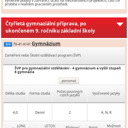
výměnné pobyty v zahraničí, účast na mezinárodních projektech, část OV
probíhá v reálném pracovním prostředí.
Čtyřletá gymnaziální příprava, po
ukončeném 9. ročníku základní školy
Gymnázium
79-41-K/41
K/4
Zaměření nebo Školní vzdělávací program (ŠVP)
ŠVP pro gymnaziální vzdělávání - 4 gymnázium a vyšší stupeň
8 gymnázia
porovnat
Počet povinných
Délka studia
Forma studia
Vyučované jazyky
cizích jazyků
4,0
Denní
2
A, N, R
LONI:
LETOS:
Možnost
Přijímací
Roční