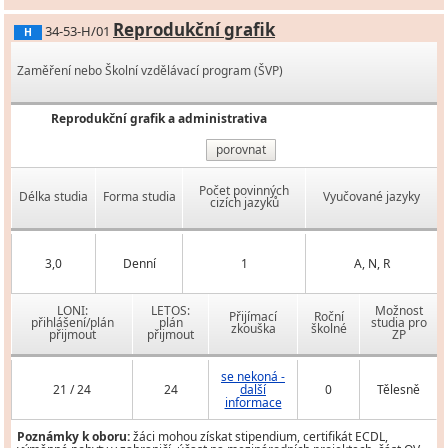
Reprodukční grafik
34-53-H/01
H
Zaměření nebo Školní vzdělávací program (ŠVP)
Reprodukční grafik a administrativa
porovnat
Počet povinných
Délka studia
Forma studia
Vyučované jazyky
cizích jazyků
3,0
Denní
1
A, N, R
LONI:
LETOS:
Možnost
Přijímací
Roční
přihlášení/plán
plán
studia pro
zkouška
školné
přijmout
přijmout
ZP
se nekoná -
21 / 24
24
další
0
Tělesně
informace
Poznámky k oboru:
žáci mohou získat stipendium, certifikát ECDL,