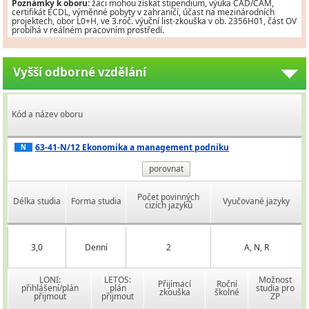
Poznámky k oboru:
žáci mohou získat stipendium, výuka CAD/CAM,
certifikát ECDL, výměnné pobyty v zahraničí, účast na mezinárodních
projektech, obor L0+H, ve 3.roč. výuční list-zkouška v ob. 2356H01, část OV
probíhá v reálném pracovním prostředí.
Vyšší odborné vzdělání
Kód a název oboru
63-41-N/12 Ekonomika a management podniku
N
porovnat
Počet povinných
Délka studia
Forma studia
Vyučované jazyky
cizích jazyků
3,0
Denní
2
A, N, R
LONI:
LETOS:
Možnost
Přijímací
Roční
přihlášení/plán
plán
studia pro
zkouška
školné
přijmout
přijmout
ZP