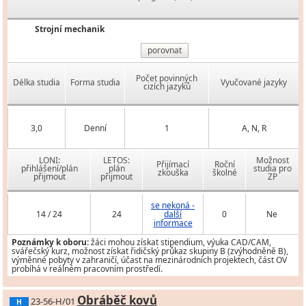
Strojní mechanik
porovnat
Počet povinných
Délka studia
Forma studia
Vyučované jazyky
cizích jazyků
3,0
Denní
1
A, N, R
LONI:
LETOS:
Možnost
Přijímací
Roční
přihlášení/plán
plán
studia pro
zkouška
školné
přijmout
přijmout
ZP
se nekoná -
14 / 24
24
další
0
Ne
informace
Poznámky k oboru:
žáci mohou získat stipendium, výuka CAD/CAM,
svářečský kurz, možnost získat řidičský průkaz skupiny B (zvýhodněně B),
výměnné pobyty v zahraničí, účast na mezinárodních projektech, část OV
probíhá v reálném pracovním prostředí.
Obráběč kovů
23-56-H/01
H