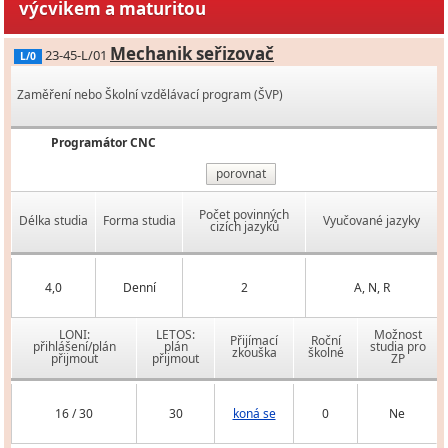
výcvikem a maturitou
Mechanik seřizovač
23-45-L/01
L/0
Zaměření nebo Školní vzdělávací program (ŠVP)
Programátor CNC
porovnat
Počet povinných
Délka studia
Forma studia
Vyučované jazyky
cizích jazyků
4,0
Denní
2
A, N, R
LONI:
LETOS:
Možnost
Přijímací
Roční
přihlášení/plán
plán
studia pro
zkouška
školné
přijmout
přijmout
ZP
16 / 30
30
koná se
0
Ne