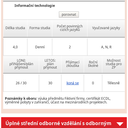
Informační technologie
porovnat
Počet povinných
Délka studia
Forma studia
Vyučované jazyky
cizích jazyků
4,0
Denní
2
A, N, R
LONI:
LETOS:
Možnost
Přijímací
Roční
přihlášení/plán
plán
studia pro
zkouška
školné
přijmout
přijmout
ZP
26 / 30
30
koná se
0
Tělesně
Poznámky k oboru:
výuka předmětu Fiktivní firmy, certifikát ECDL,
výměnné pobyty v zahraničí, účast na mezinárodních projektech.
Úplné střední odborné vzdělání s odborným