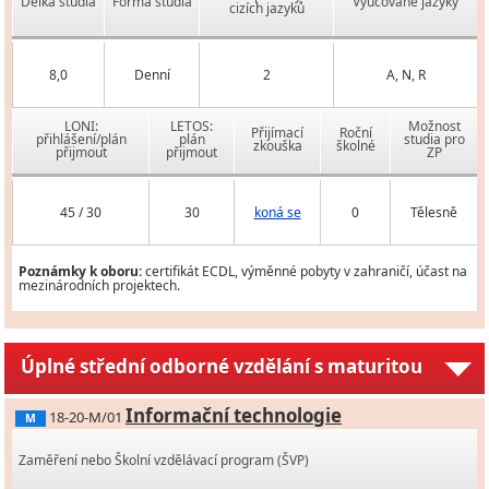
Délka studia
Forma studia
Vyučované jazyky
cizích jazyků
8,0
Denní
2
A, N, R
LONI:
LETOS:
Možnost
Přijímací
Roční
přihlášení/plán
plán
studia pro
zkouška
školné
přijmout
přijmout
ZP
45 / 30
30
koná se
0
Tělesně
Poznámky k oboru:
certifikát ECDL, výměnné pobyty v zahraničí, účast na
mezinárodních projektech.
Úplné střední odborné vzdělání s maturitou
Informační technologie
18-20-M/01
M
Zaměření nebo Školní vzdělávací program (ŠVP)