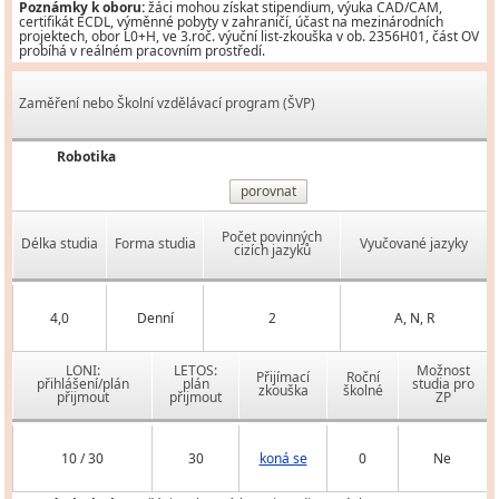
Poznámky k oboru:
žáci mohou získat stipendium, výuka CAD/CAM,
certifikát ECDL, výměnné pobyty v zahraničí, účast na mezinárodních
projektech, obor L0+H, ve 3.roč. výuční list-zkouška v ob. 2356H01, část OV
probíhá v reálném pracovním prostředí.
Zaměření nebo Školní vzdělávací program (ŠVP)
Robotika
porovnat
Počet povinných
Délka studia
Forma studia
Vyučované jazyky
cizích jazyků
4,0
Denní
2
A, N, R
LONI:
LETOS:
Možnost
Přijímací
Roční
přihlášení/plán
plán
studia pro
zkouška
školné
přijmout
přijmout
ZP
10 / 30
30
koná se
0
Ne