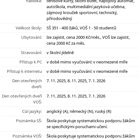
nabídka:
tenisové kurty, školní bufet, nápojový automat,
autoškola, multimediální jazyková učebna,
zájmový kroužek sportovní, technický,
přírodovědný
Velikost školy:
SŠ 351 - 400 žáků, VOŠ 1 - 50 studentů
Ubytování:
lze zajistit, cena 2000 Kč/měs., VOŠ lze zajistit,
cena 2000 Kč za měs.
Stravování:
v školní jídelně
Přístup k PC
v době mimo vyučování: v neomezené míře
Přístup k internetu
v době mimo vyučování: v neomezené míře
Den otevřených
7. 11. 2025, 8. 11. 2025, 7. 1. 2026
dveří:
Den otevřených dveří
7. 11. 2025, 8. 11. 2025, 7. 1. 2026
VOŠ:
Cizí jazyky:
anglický (A), německý (N), ruský (R)
Poznámka SŠ:
Škola poskytuje systematickou podporu žákům
se specifickými poruchami učení.
Poznámka VOŠ:
Škola poskytuje systematickou podporu žákům