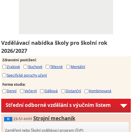
Vzdělávací nabídka školy pro školní rok
2026/2027
Zdravotní postižení
:
Zrakové
Sluchové
Tělesné
Mentální
Specifické poruchy učení
Forma studia
:
Denní
Večerní
Dálková
Distanční
Kombinovaná
Střední odborné vzdělání s výučním listem
Strojní mechanik
23-51-H/01
H
Zaměření nebo Školní vzdělávací program (ŠVP)