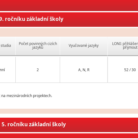
. ročníku základní školy
Počet povinných cizích
LONI: přihlášen
studia
Vyučované jazyky
jazyků
přijmout
nní
2
A, N, R
52 / 30
t na mezinárodních projektech.
5. ročníku základní školy