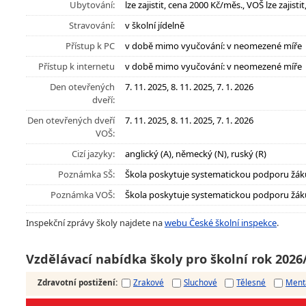
Ubytování:
lze zajistit, cena 2000 Kč/měs., VOŠ lze zajist
Stravování:
v školní jídelně
Přístup k PC
v době mimo vyučování: v neomezené míře
Přístup k internetu
v době mimo vyučování: v neomezené míře
Den otevřených
7. 11. 2025, 8. 11. 2025, 7. 1. 2026
dveří:
Den otevřených dveří
7. 11. 2025, 8. 11. 2025, 7. 1. 2026
VOŠ:
Cizí jazyky:
anglický (A), německý (N), ruský (R)
Poznámka SŠ:
Škola poskytuje systematickou podporu žák
Poznámka VOŠ:
Škola poskytuje systematickou podporu žák
Inspekční zprávy školy najdete na
webu České školní inspekce
.
Vzdělávací nabídka školy pro školní rok 2026
Zdravotní postižení
:
Zrakové
Sluchové
Tělesné
Ment