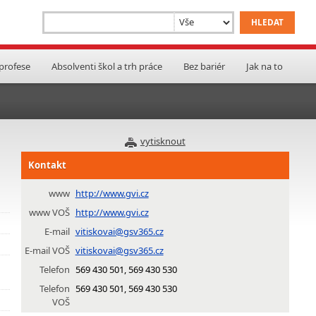
 profese
Absolventi škol a trh práce
Bez bariér
Jak na to
vytisknout
Kontakt
www
http://www.gvi.cz
www VOŠ
http://www.gvi.cz
E-mail
vitiskovai@gsv365.cz
E-mail VOŠ
vitiskovai@gsv365.cz
Telefon
569 430 501, 569 430 530
Telefon
569 430 501, 569 430 530
VOŠ