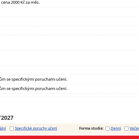
it, cena 2000 Kč za měs.
ům se specifickými poruchami učení.
ům se specifickými poruchami učení.
/2027
ální
Specifické poruchy učení
Forma studia
:
Denní
Veče