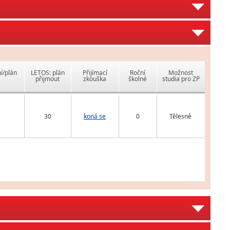
í/plán
LETOS: plán
Přijímací
Roční
Možnost
přijmout
zkouška
školné
studia pro ZP
30
koná se
0
Tělesně