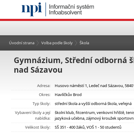
Úvodní strana
Volba podle školy
Škola
Gymnázium, Střední odborná šk
nad Sázavou
Adresa:
Husovo náměstí 1, Ledeč nad Sázavou, 5840
Okres:
Havlíčkův Brod
Typ školy:
střední škola a vyšší odborná škola, veřejná
Vybavení školy a její
školní klub, fitcentrum, venkovní hřiště, ten
nabídka:
jazyková učebna, zájmový kroužek sportovní
Velikost školy:
SŠ 351 - 400 žáků, VOŠ 1 - 50 studentů