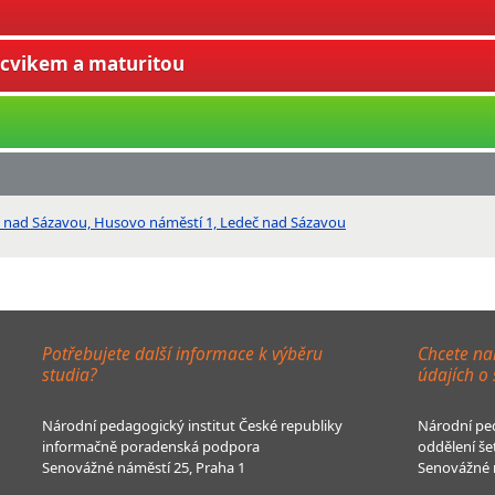
ýcvikem a maturitou
č nad Sázavou, Husovo náměstí 1, Ledeč nad Sázavou
Potřebujete další informace k výběru
Chcete na
studia?
údajích o
Národní pedagogický institut České republiky
Národní ped
informačně poradenská podpora
oddělení še
Senovážné náměstí 25, Praha 1
Senovážné n