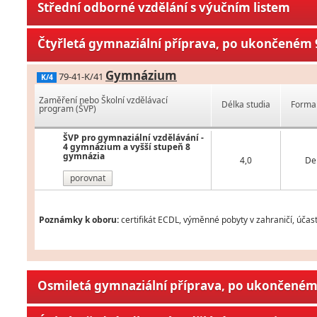
Střední odborné vzdělání s výučním listem
Čtyřletá gymnaziální příprava, po ukončeném 9
Gymnázium
79-41-K/41
K/4
Zaměření nebo Školní vzdělávací
Délka studia
Forma 
program (ŠVP)
ŠVP pro gymnaziální vzdělávání -
4 gymnázium a vyšší stupeň 8
gymnázia
4,0
De
porovnat
Poznámky k oboru:
certifikát ECDL, výměnné pobyty v zahraničí, účas
Osmiletá gymnaziální příprava, po ukončeném 