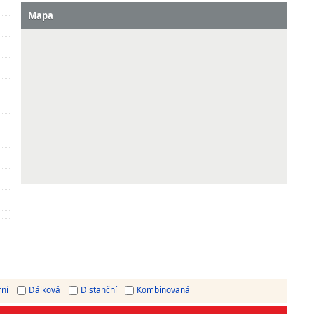
Mapa
rní
Dálková
Distanční
Kombinovaná