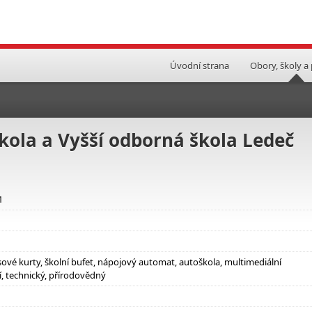
Úvodní strana
Obory, školy a
ola a Vyšší odborná škola Ledeč
1
isové kurty, školní bufet, nápojový automat, autoškola, multimediální
, technický, přírodovědný