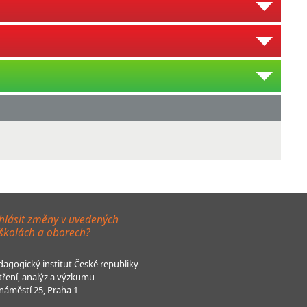
hlásit změny v uvedených
 školách a oborech?
agogický institut České republiky
tření, analýz a výzkumu
áměstí 25, Praha 1