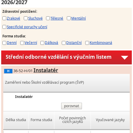
2026/2027
Zdravotní postižení
:
Zrakové
Sluchové
Tělesné
Mentální
Specifické poruchy učení
Forma studia
:
Denní
Večerní
Dálková
Distanční
Kombinovaná
Střední odborné vzdělání s výučním listem
Instalatér
36-52-H/01
H
Zaměření nebo Školní vzdělávací program (ŠVP)
Instalatér
porovnat
Počet povinných
Délka studia
Forma studia
Vyučované jazyky
cizích jazyků