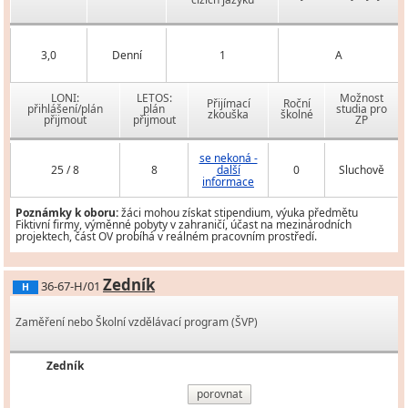
3,0
Denní
1
A
LONI:
LETOS:
Možnost
Přijímací
Roční
přihlášení/plán
plán
studia pro
zkouška
školné
přijmout
přijmout
ZP
se nekoná -
25 / 8
8
další
0
Sluchově
informace
Poznámky k oboru:
žáci mohou získat stipendium, výuka předmětu
Fiktivní firmy, výměnné pobyty v zahraničí, účast na mezinárodních
projektech, část OV probíhá v reálném pracovním prostředí.
Zedník
36-67-H/01
H
Zaměření nebo Školní vzdělávací program (ŠVP)
Zedník
porovnat