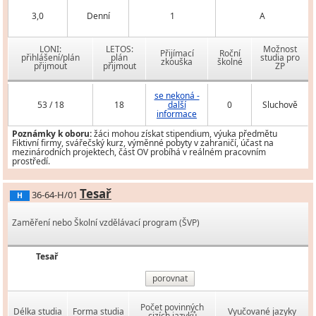
3,0
Denní
1
A
LONI:
LETOS:
Možnost
Přijímací
Roční
přihlášení/plán
plán
studia pro
zkouška
školné
přijmout
přijmout
ZP
se nekoná -
53 / 18
18
další
0
Sluchově
informace
Poznámky k oboru:
žáci mohou získat stipendium, výuka předmětu
Fiktivní firmy, svářečský kurz, výměnné pobyty v zahraničí, účast na
mezinárodních projektech, část OV probíhá v reálném pracovním
prostředí.
Tesař
36-64-H/01
H
Zaměření nebo Školní vzdělávací program (ŠVP)
Tesař
porovnat
Počet povinných
Délka studia
Forma studia
Vyučované jazyky
cizích jazyků