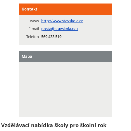
Kontakt
www
http://www.stavskola.cz
E-mail
posta@stavskola.czu
Telefon
569 433 519
Mapa
Vzdělávací nabídka školy pro školní rok