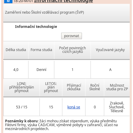
Informační technologie
18-20-M/01
M
Zaměření nebo Školní vzdělávací program (ŠVP)
Informační technologie
porovnat
Počet povinných
Délka studia
Forma studia
Vyučované jazyky
cizích jazyků
4,0
Denní
1
A
LONI:
LETOS:
Přijímací
Roční
Možnost
přihlášení/plán
plán
zkouška
školné
studia pro ZP
přijmout
přijmout
Zrakově,
53 / 15
15
koná se
0
Sluchově,
Tělesně
Poznámky k oboru:
žáci mohou získat stipendium, výuka předmětu
Fiktivní firmy, výuka CAD/CAM, výměnné pobyty v zahraničí, účast na
mezinárodních projektech.