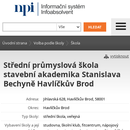
Úvodní strana
Volba podle školy
Škola
vytisknout
Střední průmyslová škola
stavební akademika Stanislava
Bechyně Havlíčkův Brod
Adresa:
Jihlavská 628, Havlíčkův Brod, 58001
Okres:
Havlíčkův Brod
Typ školy:
střední škola, veřejná
Vybavení školy a její
studovna, školní klub, fitcentrum, nápojový