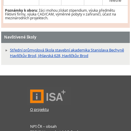
Tělesně
Poznámky k oboru:
žáci mohou získat stipendium, výuka předmětu
Fiktivní firmy, výuka CAD/CAM, výměnné pobyty v zahraničí, účast na
mezinárodních projektech.
Navštívené školy
Střední průmyslová škola stavební akademika Stanislava Bechyně
Havlíčkův Brod, Jihlavská 628, Havlíčkův Brod
O projektu
NPI ČR – obsah