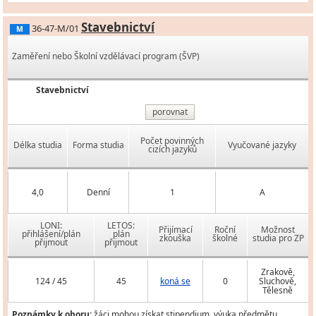
Stavebnictví
36-47-M/01
M
Zaměření nebo Školní vzdělávací program (ŠVP)
Stavebnictví
porovnat
Počet povinných
Délka studia
Forma studia
Vyučované jazyky
cizích jazyků
4,0
Denní
1
A
LONI:
LETOS:
Přijímací
Roční
Možnost
přihlášení/plán
plán
zkouška
školné
studia pro ZP
přijmout
přijmout
Zrakově,
124 / 45
45
koná se
0
Sluchově,
Tělesně
Poznámky k oboru:
žáci mohou získat stipendium, výuka předmětu