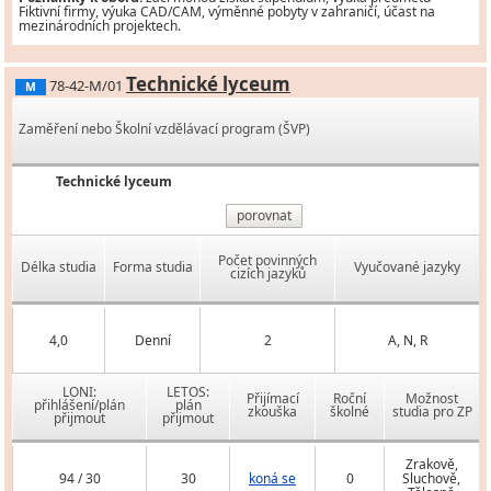
Fiktivní firmy, výuka CAD/CAM, výměnné pobyty v zahraničí, účast na
mezinárodních projektech.
Technické lyceum
78-42-M/01
M
Zaměření nebo Školní vzdělávací program (ŠVP)
Technické lyceum
porovnat
Počet povinných
Délka studia
Forma studia
Vyučované jazyky
cizích jazyků
4,0
Denní
2
A, N, R
LONI:
LETOS:
Přijímací
Roční
Možnost
přihlášení/plán
plán
zkouška
školné
studia pro ZP
přijmout
přijmout
Zrakově,
94 / 30
30
koná se
0
Sluchově,