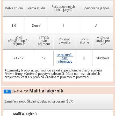
Počet povinných
Délka studia
Forma studia
Vyučované jazyky
cizích jazyků
3,0
Denní
1
A
LONI:
LETOS:
Možnost
Přijímací
Roční
přihlášení/plán
plán
studia pro
zkouška
školné
přijmout
přijmout
ZP
se nekoná -
21 / 12
12
další
0
Sluchově
informace
Poznámky k oboru:
žáci mohou získat stipendium, výuka předmětu
Fiktivní firmy, výměnné pobyty v zahraničí, účast na mezinárodních
projektech, část OV probíhá v reálném pracovním prostředí.
Malíř a lakýrník
39-41-H/01
H
Zaměření nebo Školní vzdělávací program (ŠVP)
Malíř a lakýrník