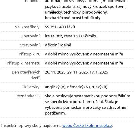
nabídka:
automat, potravinový automat, multimediální
jazyková učebna, zájmový kroužek sportovní,
umělecký, technický, přírodovědný,
bezbariérové prostředí školy
Velikost školy:
SŠ 351 - 400 žáků
Ubytování:
lze zajistit, cena 1500 Kč/měs.
Stravování:
v školní jídelně
Přístup k PC
v době mimo vyučování: v neomezené míře
Přístup k internetu
v době mimo vyučování: v neomezené míře
Den otevřených
26. 11. 2025, 29. 11. 2025, 17. 1. 2026
dveří:
Cizí jazyky:
anglický (A), německý (N), ruský (R)
Poznámka SŠ:
Škola poskytuje systematickou podporu žákům
se specifickými poruchami učení. Škola je
vybavena pomůckami pro žáky se zdravotním
postižením.
Inspekční zprávy školy najdete na
webu České školní inspekce
.