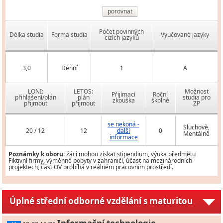
porovnat
Počet povinných
Délka studia
Forma studia
Vyučované jazyky
cizích jazyků
3,0
Denní
1
A
LONI:
LETOS:
Možnost
Přijímací
Roční
přihlášení/plán
plán
studia pro
zkouška
školné
přijmout
přijmout
ZP
se nekoná -
Sluchově,
20 / 12
12
další
0
Mentálně
informace
Poznámky k oboru:
žáci mohou získat stipendium, výuka předmětu
Fiktivní firmy, výměnné pobyty v zahraničí, účast na mezinárodních
projektech, část OV probíhá v reálném pracovním prostředí.
Úplné střední odborné vzdělání s maturitou