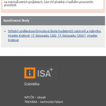
na mezinárodních projektech, část OV probíhá v reálném pracovním
prostředí.
Navštívené školy
Střední uměleckoprůmyslová škola hudebních nástrojů a nábytku,
Hradec Králové, 17. listopadu 1202, 17. listopadu 1202/1, Hradec
Králové
O projektu
NPI ČR – obsah
TREXIMA – technické řešení