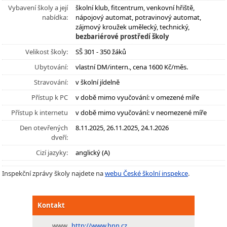
Vybavení školy a její
školní klub, fitcentrum, venkovní hřiště,
nabídka:
nápojový automat, potravinový automat,
zájmový kroužek umělecký, technický,
bezbariérové prostředí školy
Velikost školy:
SŠ 301 - 350 žáků
Ubytování:
vlastní DM/intern., cena 1600 Kč/měs.
Stravování:
v školní jídelně
Přístup k PC
v době mimo vyučování: v omezené míře
Přístup k internetu
v době mimo vyučování: v neomezené míře
Den otevřených
8.11.2025, 26.11.2025, 24.1.2026
dveří:
Cizí jazyky:
anglický (A)
Inspekční zprávy školy najdete na
webu České školní inspekce
.
Kontakt
www
http://www.hnn.cz