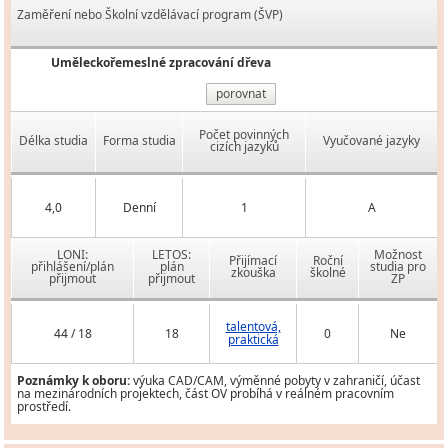
Zaměření nebo Školní vzdělávací program (ŠVP)
Uměleckořemeslné zpracování dřeva
porovnat
Počet povinných
Délka studia
Forma studia
Vyučované jazyky
cizích jazyků
4,0
Denní
1
A
LONI:
LETOS:
Možnost
Přijímací
Roční
přihlášení/plán
plán
studia pro
zkouška
školné
přijmout
přijmout
ZP
talentová,
44 / 18
18
0
Ne
praktická
Poznámky k oboru:
výuka CAD/CAM, výměnné pobyty v zahraničí, účast
na mezinárodních projektech, část OV probíhá v reálném pracovním
prostředí.