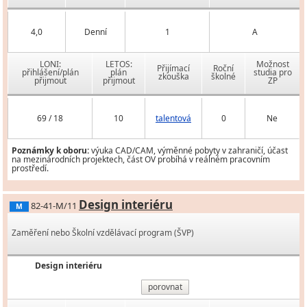
4,0
Denní
1
A
LONI:
LETOS:
Možnost
Přijímací
Roční
přihlášení/plán
plán
studia pro
zkouška
školné
přijmout
přijmout
ZP
69 / 18
10
talentová
0
Ne
Poznámky k oboru:
výuka CAD/CAM, výměnné pobyty v zahraničí, účast
na mezinárodních projektech, část OV probíhá v reálném pracovním
prostředí.
Design interiéru
82-41-M/11
M
Zaměření nebo Školní vzdělávací program (ŠVP)
Design interiéru
porovnat