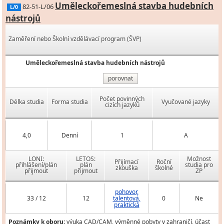
Uměleckořemeslná stavba hudebních
82-51-L/06
L/0
nástrojů
Zaměření nebo Školní vzdělávací program (ŠVP)
Uměleckořemeslná stavba hudebních nástrojů
porovnat
Počet povinných
Délka studia
Forma studia
Vyučované jazyky
cizích jazyků
4,0
Denní
1
A
LONI:
LETOS:
Možnost
Přijímací
Roční
přihlášení/plán
plán
studia pro
zkouška
školné
přijmout
přijmout
ZP
pohovor,
33 / 12
12
talentová,
0
Ne
praktická
Poznámky k oboru:
výuka CAD/CAM, výměnné pobyty v zahraničí, účast