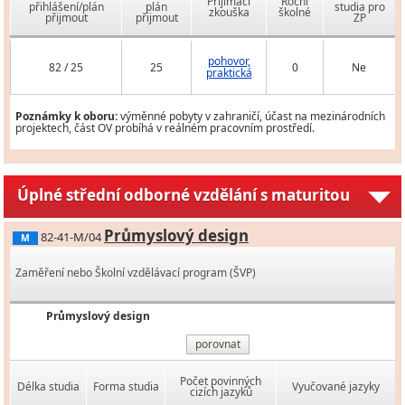
Přijímací
Roční
přihlášení/plán
plán
studia pro
zkouška
školné
přijmout
přijmout
ZP
pohovor,
82 / 25
25
0
Ne
praktická
Poznámky k oboru:
výměnné pobyty v zahraničí, účast na mezinárodních
projektech, část OV probíhá v reálném pracovním prostředí.
Úplné střední odborné vzdělání s maturitou
Průmyslový design
82-41-M/04
M
Zaměření nebo Školní vzdělávací program (ŠVP)
Průmyslový design
porovnat
Počet povinných
Délka studia
Forma studia
Vyučované jazyky
cizích jazyků