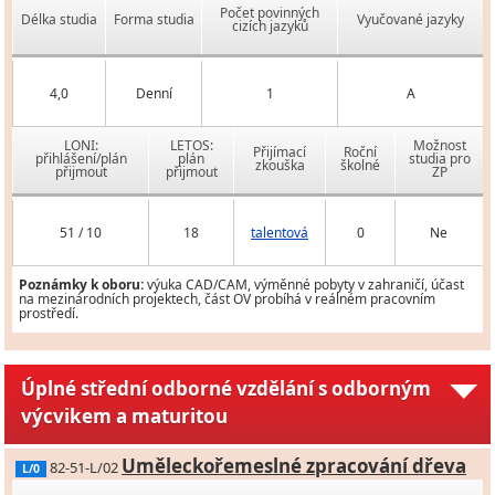
Počet povinných
Délka studia
Forma studia
Vyučované jazyky
cizích jazyků
4,0
Denní
1
A
LONI:
LETOS:
Možnost
Přijímací
Roční
přihlášení/plán
plán
studia pro
zkouška
školné
přijmout
přijmout
ZP
51 / 10
18
talentová
0
Ne
Poznámky k oboru:
výuka CAD/CAM, výměnné pobyty v zahraničí, účast
na mezinárodních projektech, část OV probíhá v reálném pracovním
prostředí.
Úplné střední odborné vzdělání s odborným
výcvikem a maturitou
Uměleckořemeslné zpracování dřeva
82-51-L/02
L/0