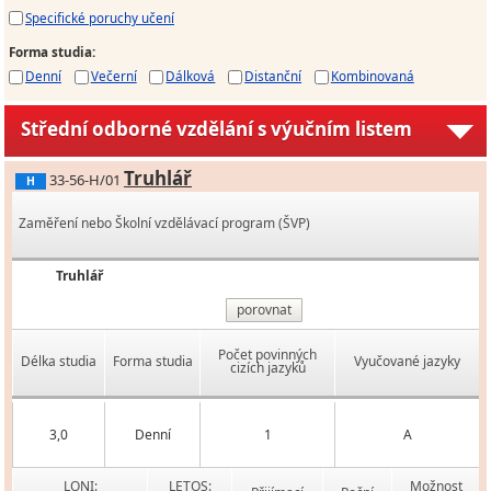
Specifické poruchy učení
Forma studia
:
Denní
Večerní
Dálková
Distanční
Kombinovaná
Střední odborné vzdělání s výučním listem
Truhlář
33-56-H/01
H
Zaměření nebo Školní vzdělávací program (ŠVP)
Truhlář
porovnat
Počet povinných
Délka studia
Forma studia
Vyučované jazyky
cizích jazyků
3,0
Denní
1
A
LONI:
LETOS:
Možnost