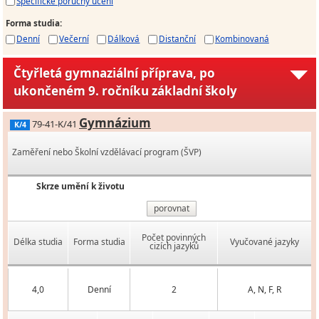
Specifické poruchy učení
Forma studia
:
Denní
Večerní
Dálková
Distanční
Kombinovaná
Čtyřletá gymnaziální příprava, po
ukončeném 9. ročníku základní školy
Gymnázium
79-41-K/41
K/4
Zaměření nebo Školní vzdělávací program (ŠVP)
Skrze umění k životu
porovnat
Počet povinných
Délka studia
Forma studia
Vyučované jazyky
cizích jazyků
4,0
Denní
2
A, N, F, R