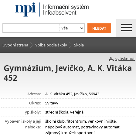
Úvodní strana
Volba podle školy
Škola
vytisknout
Gymnázium, Jevíčko, A. K. Vitáka
452
Adresa:
A. K. Vitáka 452, Jevíčko, 56943
Okres:
Svitavy
Typ školy:
střední škola, veřejná
Vybavení školy a její
školní klub, fitcentrum, venkovní hřiště,
nabídka:
nápojový automat, potravinový automat,
zájmový kroužek sportovní