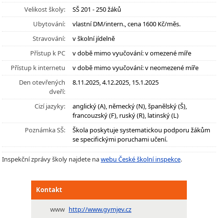
Velikost školy:
SŠ 201 - 250 žáků
Ubytování:
vlastní DM/intern., cena 1600 Kč/měs.
Stravování:
v školní jídelně
Přístup k PC
v době mimo vyučování: v omezené míře
Přístup k internetu
v době mimo vyučování: v neomezené míře
Den otevřených
8.11.2025, 4.12.2025, 15.1.2025
dveří:
Cizí jazyky:
anglický (A), německý (N), španělský (Š),
francouzský (F), ruský (R), latinský (L)
Poznámka SŠ:
Škola poskytuje systematickou podporu žákům
se specifickými poruchami učení.
Inspekční zprávy školy najdete na
webu České školní inspekce
.
Kontakt
www
http://www.gymjev.cz