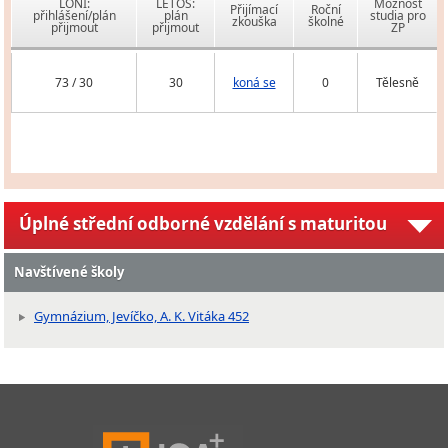
LONI:
LETOS:
Možnost
Přijímací
Roční
přihlášení/plán
plán
studia pro
zkouška
školné
přijmout
přijmout
ZP
73 / 30
30
koná se
0
Tělesně
Úplné střední odborné vzdělání s maturitou
Navštívené školy
Gymnázium, Jevíčko, A. K. Vitáka 452