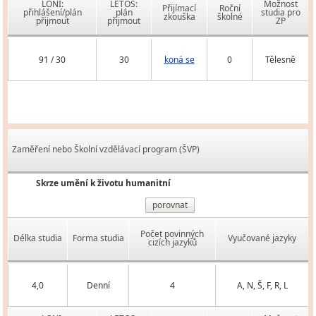
LONI:
LETOS:
Možnost
Přijímací
Roční
přihlášení/plán
plán
studia pro
zkouška
školné
přijmout
přijmout
ZP
91 / 30
30
koná se
0
Tělesně
Zaměření nebo Školní vzdělávací program (ŠVP)
Skrze umění k životu humanitní
porovnat
Počet povinných
Délka studia
Forma studia
Vyučované jazyky
cizích jazyků
4,0
Denní
4
A, N, Š, F, R, L