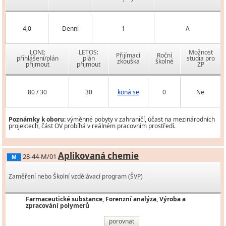
4,0
Denní
1
A
LONI:
LETOS:
Možnost
Přijímací
Roční
přihlášení/plán
plán
studia pro
zkouška
školné
přijmout
přijmout
ZP
80 / 30
30
koná se
0
Ne
Poznámky k oboru:
výměnné pobyty v zahraničí, účast na mezinárodních
projektech, část OV probíhá v reálném pracovním prostředí.
Aplikovaná chemie
28-44-M/01
M
Zaměření nebo Školní vzdělávací program (ŠVP)
Farmaceutické substance, Forenzní analýza, Výroba a
zpracování polymerů
porovnat