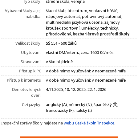
Typ školy:
střední škola, veřejná
Vybavení školy a její
školní klub, fitcentrum, venkovní hřiště,
nabídka:
nápojový automat, potravinový automat,
multimediální jazyková učebna, zájmový
kroužek sportovní, umělecký, technický,
přírodovědný,
bezbariérové prostředí školy
Velikost školy:
SŠ 551 - 600 žáků
Ubytování:
vlastní DM/intern., cena 1600 Kč/měs.
Stravování:
v školní jídelně
Přístup k PC
v době mimo vyučování: v neomezené míře
Přístup k internetu
v době mimo vyučování: v neomezené míře
Den otevřených
4.11.2025, 10. 12. 2025, 22. 1. 2026
dveří:
Cizí jazyky:
anglický (A), německý (N), španělský (Š),
francouzský (F), italský (I)
Inspekční zprávy školy najdete na
webu České školní inspekce
.