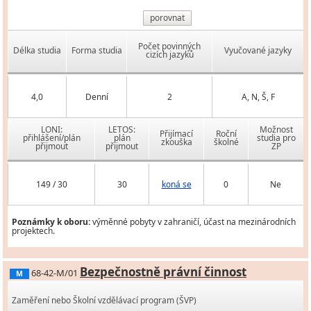
porovnat
Počet povinných
Délka studia
Forma studia
Vyučované jazyky
cizích jazyků
4,0
Denní
2
A, N, Š, F
LONI:
LETOS:
Možnost
Přijímací
Roční
přihlášení/plán
plán
studia pro
zkouška
školné
přijmout
přijmout
ZP
149 / 30
30
koná se
0
Ne
Poznámky k oboru:
výměnné pobyty v zahraničí, účast na mezinárodních
projektech.
Bezpečnostně právní činnost
68-42-M/01
M
Zaměření nebo Školní vzdělávací program (ŠVP)