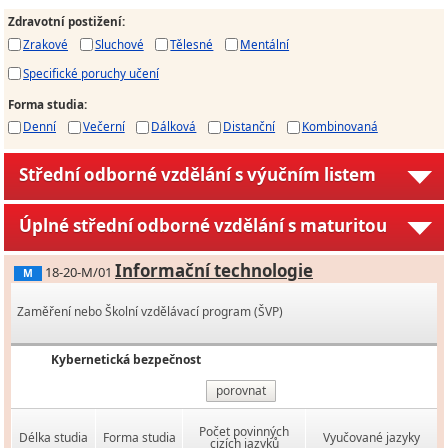
Zdravotní postižení
:
Zrakové
Sluchové
Tělesné
Mentální
Specifické poruchy učení
Forma studia
:
Denní
Večerní
Dálková
Distanční
Kombinovaná
Střední odborné vzdělání s výučním listem
Úplné střední odborné vzdělání s maturitou
Informační technologie
18-20-M/01
M
Zaměření nebo Školní vzdělávací program (ŠVP)
Kybernetická bezpečnost
porovnat
Počet povinných
Délka studia
Forma studia
Vyučované jazyky
cizích jazyků