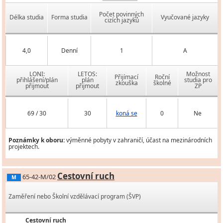
Počet povinných
Délka studia
Forma studia
Vyučované jazyky
cizích jazyků
4,0
Denní
1
A
LONI:
LETOS:
Možnost
Přijímací
Roční
přihlášení/plán
plán
studia pro
zkouška
školné
přijmout
přijmout
ZP
69 / 30
30
koná se
0
Ne
Poznámky k oboru:
výměnné pobyty v zahraničí, účast na mezinárodních
projektech.
Cestovní ruch
65-42-M/02
M
Zaměření nebo Školní vzdělávací program (ŠVP)
Cestovní ruch