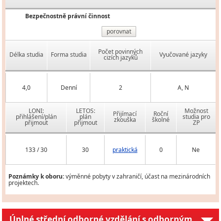
Bezpečnostně právní činnost
porovnat
Počet povinných
Délka studia
Forma studia
Vyučované jazyky
cizích jazyků
4,0
Denní
2
A, N
LONI:
LETOS:
Možnost
Přijímací
Roční
přihlášení/plán
plán
studia pro
zkouška
školné
přijmout
přijmout
ZP
133 / 30
30
praktická
0
Ne
Poznámky k oboru:
výměnné pobyty v zahraničí, účast na mezinárodních
projektech.
Úplné střední odborné vzdělání s odborným