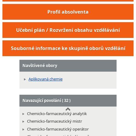
Profil absolventa
Mistr čistírny
Mistr prádelny
Učební plán / Rozvržení obsahu vzdělávání
Technik prádelen a čistíren
Technik provozu pronájmu prádla
Souborné informace ke skupině oborů vzdělání
Stavební technik pro environment
Výplachový technik
Navštívené obory
Vodárenský technik
Vodárenský technik dispečer
Aplikovaná chemie
Operátor regenerace chemikálií
Technik odpadového hospodářství
Technik zařízení pro ochranu vod
Navazující povolání ( 32 )
Chemicko-farmaceutický analytik
Chemicko-farmaceutický mistr
Chemicko-farmaceutický operátor