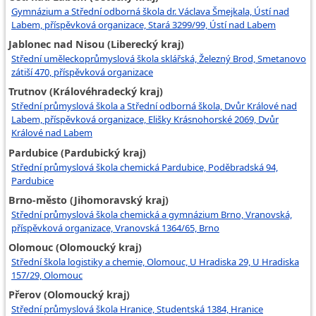
Gymnázium a Střední odborná škola dr. Václava Šmejkala, Ústí nad
Labem, příspěvková organizace, Stará 3299/99, Ústí nad Labem
Jablonec nad Nisou (Liberecký kraj)
Střední uměleckoprůmyslová škola sklářská, Železný Brod, Smetanovo
zátiší 470, příspěvková organizace
Trutnov (Královéhradecký kraj)
Střední průmyslová škola a Střední odborná škola, Dvůr Králové nad
Labem, příspěvková organizace, Elišky Krásnohorské 2069, Dvůr
Králové nad Labem
Pardubice (Pardubický kraj)
Střední průmyslová škola chemická Pardubice, Poděbradská 94,
Pardubice
Brno-město (Jihomoravský kraj)
Střední průmyslová škola chemická a gymnázium Brno, Vranovská,
příspěvková organizace, Vranovská 1364/65, Brno
Olomouc (Olomoucký kraj)
Střední škola logistiky a chemie, Olomouc, U Hradiska 29, U Hradiska
157/29, Olomouc
Přerov (Olomoucký kraj)
Střední průmyslová škola Hranice, Studentská 1384, Hranice