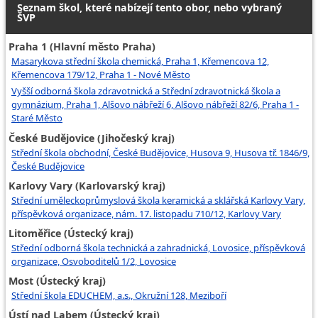
Seznam škol, které nabízejí tento obor, nebo vybraný
ŠVP
Praha 1 (Hlavní město Praha)
Masarykova střední škola chemická, Praha 1, Křemencova 12,
Křemencova 179/12, Praha 1 - Nové Město
Vyšší odborná škola zdravotnická a Střední zdravotnická škola a
gymnázium, Praha 1, Alšovo nábřeží 6, Alšovo nábřeží 82/6, Praha 1 -
Staré Město
České Budějovice (Jihočeský kraj)
Střední škola obchodní, České Budějovice, Husova 9, Husova tř. 1846/9,
České Budějovice
Karlovy Vary (Karlovarský kraj)
Střední uměleckoprůmyslová škola keramická a sklářská Karlovy Vary,
příspěvková organizace, nám. 17. listopadu 710/12, Karlovy Vary
Litoměřice (Ústecký kraj)
Střední odborná škola technická a zahradnická, Lovosice, příspěvková
organizace, Osvoboditelů 1/2, Lovosice
Most (Ústecký kraj)
Střední škola EDUCHEM, a.s., Okružní 128, Meziboří
Ústí nad Labem (Ústecký kraj)