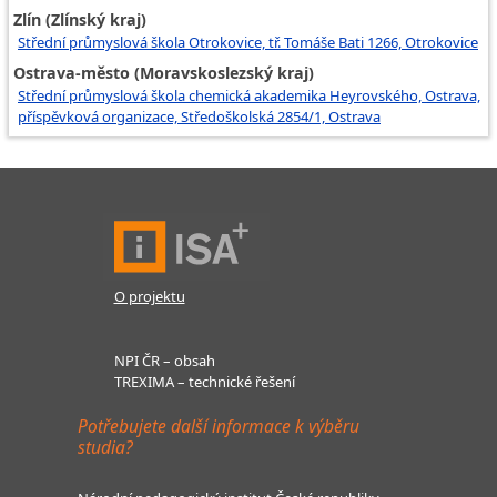
Zlín (Zlínský kraj)
Střední průmyslová škola Otrokovice, tř. Tomáše Bati 1266, Otrokovice
Ostrava-město (Moravskoslezský kraj)
Střední průmyslová škola chemická akademika Heyrovského, Ostrava,
příspěvková organizace, Středoškolská 2854/1, Ostrava
O projektu
NPI ČR – obsah
TREXIMA – technické řešení
Potřebujete další informace k výběru
studia?