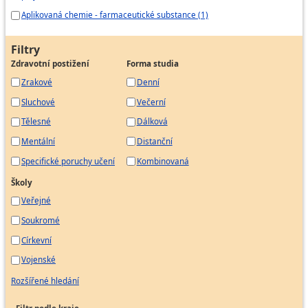
výroby
Aplikovaná chemie - farmaceutické substance (1)
Hasič - technik
Vrchní inspektor - technik služeb
Filtry
Mistr čistírny
Zdravotní postižení
Forma studia
Mistr prádelny
Zrakové
Denní
Technik prádelen a čistíren
Sluchové
Večerní
Technik provozu pronájmu prádla
Tělesné
Dálková
Stavební technik pro environment
Mentální
Distanční
Výplachový technik
Specifické poruchy učení
Kombinovaná
Vodárenský technik
Vodárenský technik dispečer
Školy
Operátor regenerace chemikálií
Veřejné
Technik odpadového hospodářství
Soukromé
Technik zařízení pro ochranu vod
Církevní
Vojenské
Rozšířené hledání