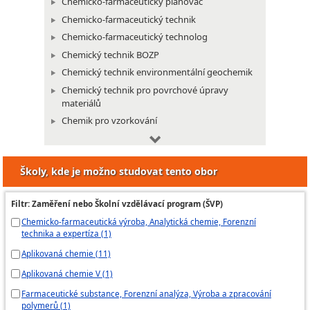
Chemicko-farmaceutický plánovač
Chemicko-farmaceutický technik
Chemicko-farmaceutický technolog
Chemický technik BOZP
Chemický technik environmentální geochemik
Chemický technik pro povrchové úpravy
materiálů
Chemik pro vzorkování
REACH manažer
Školy, kde je možno studovat tento obor
Chemický technik
Chemický technik analytik
Filtr: Zaměření nebo Školní vzdělávací program (ŠVP)
Chemický technik manažer provozu
Chemicko-farmaceutická výroba, Analytická chemie, Forenzní
Chemický technik plánovač
technika a expertíza (1)
Chemický technik pro environment
Aplikovaná chemie (11)
Chemický technik produktmanažer
Aplikovaná chemie V (1)
Chemický technik technolog
Farmaceutické substance, Forenzní analýza, Výroba a zpracování
Provozní technik gumárenské a plastikářské
polymerů (1)