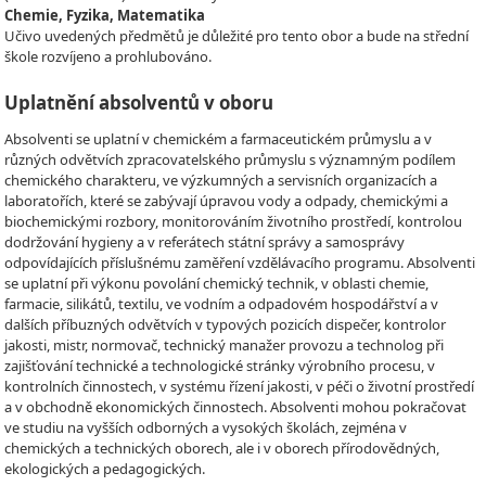
Chemie, Fyzika, Matematika
Učivo uvedených předmětů je důležité pro tento obor a bude na střední
škole rozvíjeno a prohlubováno.
Uplatnění absolventů v oboru
Absolventi se uplatní v chemickém a farmaceutickém průmyslu a v
různých odvětvích zpracovatelského průmyslu s významným podílem
chemického charakteru, ve výzkumných a servisních organizacích a
laboratořích, které se zabývají úpravou vody a odpady, chemickými a
biochemickými rozbory, monitorováním životního prostředí, kontrolou
dodržování hygieny a v referátech státní správy a samosprávy
odpovídajících příslušnému zaměření vzdělávacího programu. Absolventi
se uplatní při výkonu povolání chemický technik, v oblasti chemie,
farmacie, silikátů, textilu, ve vodním a odpadovém hospodářství a v
dalších příbuzných odvětvích v typových pozicích dispečer, kontrolor
jakosti, mistr, normovač, technický manažer provozu a technolog při
zajišťování technické a technologické stránky výrobního procesu, v
kontrolních činnostech, v systému řízení jakosti, v péči o životní prostředí
a v obchodně ekonomických činnostech. Absolventi mohou pokračovat
ve studiu na vyšších odborných a vysokých školách, zejména v
chemických a technických oborech, ale i v oborech přírodovědných,
ekologických a pedagogických.