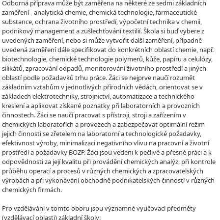
Odborná příprava může být zaměřena na některé ze sedmi základních
zaměření - analytická chemie, chemická technologie, farmaceutické
substance, ochrana životního prostředí, výpočetní technika v chemii,
podnikový management a zušlechťování textilií. Škola si buď vybere z
uvedených zaměření, nebo si může vytvořit další zaměření, případně
uvedená zaměření dále specifikovat do konkrétních oblastí chemie, např.
biotechnologie, chemické technologie polymerů, kůže, papíru a celulózy,
silikátů, zpracování odpadů, monitorování životního prostředí a jiných
oblastí podle požadavků trhu práce. Žáci se nejprve naučí rozumět
základním vztahům v jednotlivých přírodních vědách, orientovat se v
základech elektrotechniky, strojnictví, automatizace a technického
kreslení a aplikovat získané poznatky při laboratorních a provozních
činnostech. Žáci se naučí pracovat s přístroji, stroji a zařízením v
chemických laboratořích a provozech a zabezpečovat optimální režim
jejich činnosti se zřetelem na laboratorní a technologické požadavky,
efektivnost výroby, minimalizaci negativního vlivu na pracovní a životní
prostředí a požadavky BOZP. Žáci jsou vedeni k pečlivé a přesné práci a k
odpovědnosti za její kvalitu při provádění chemických analýz, při kontrole
průběhu operací a procesů v různých chemických a zpracovatelských
výrobách a při vykonávání obchodně podnikatelských činností v různých
chemických firmách.
Pro vzdělávání v tomto oboru jsou významné vyučovací předměty
(vzdělávací oblasti) základní školy: