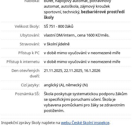
nabídka:
bufet, nápojový automat, potravinový
automat, autoškola, zájmový kroužek
sportovní, technický,
bezbariérové prostředí
školy
Velikost školy:
SŠ 751 - 800 žáků
Ubytování:
vlastní DM/intern., cena 1600 Kč/měs.
Stravování:
v školní jídelně
Přístup k PC
v době mimo vyučování: v neomezené míře
Přístup k internetu
v době mimo vyučování: v neomezené míře
Den otevřených
21.11.2025, 22.11.2025, 16.1.2026
dveří:
Cizí jazyky:
anglický (A), německý (N)
Poznámka SŠ:
Škola poskytuje systematickou podporu žákům
se specifickými poruchami učení. Škola je
vybavena pomůckami pro žáky se zdravotním
postižením.
Inspekční zprávy školy najdete na
webu České školní inspekce
.