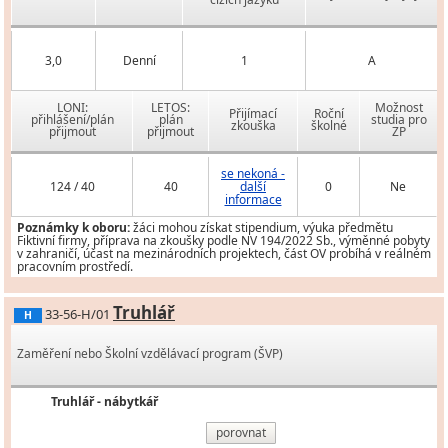
3,0
Denní
1
A
LONI:
LETOS:
Možnost
Přijímací
Roční
přihlášení/plán
plán
studia pro
zkouška
školné
přijmout
přijmout
ZP
se nekoná -
124 / 40
40
další
0
Ne
informace
Poznámky k oboru:
žáci mohou získat stipendium, výuka předmětu
Fiktivní firmy, příprava na zkoušky podle NV 194/2022 Sb., výměnné pobyty
v zahraničí, účast na mezinárodních projektech, část OV probíhá v reálném
pracovním prostředí.
Truhlář
33-56-H/01
H
Zaměření nebo Školní vzdělávací program (ŠVP)
Truhlář - nábytkář
porovnat