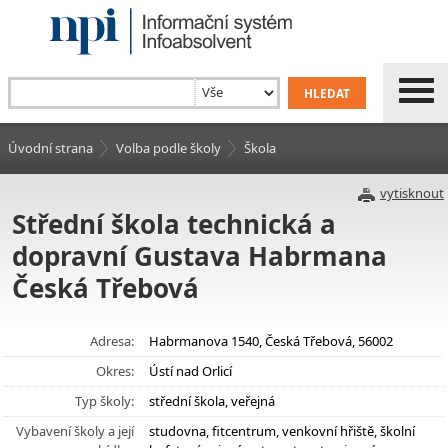
Úvodní strana
Volba podle školy
Škola
vytisknout
Střední škola technická a
dopravní Gustava Habrmana
Česká Třebová
Adresa:
Habrmanova 1540, Česká Třebová, 56002
Okres:
Ústí nad Orlicí
Typ školy:
střední škola, veřejná
Vybavení školy a její
studovna, fitcentrum, venkovní hřiště, školní