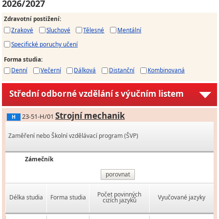
2026/2027
Zdravotní postižení
:
Zrakové
Sluchové
Tělesné
Mentální
Specifické poruchy učení
Forma studia
:
Denní
Večerní
Dálková
Distanční
Kombinovaná
Střední odborné vzdělání s výučním listem
Strojní mechanik
23-51-H/01
H
Zaměření nebo Školní vzdělávací program (ŠVP)
Zámečník
porovnat
Počet povinných
Délka studia
Forma studia
Vyučované jazyky
cizích jazyků