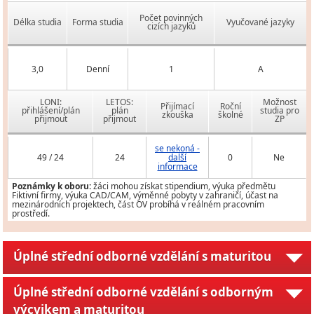
Počet povinných
Délka studia
Forma studia
Vyučované jazyky
cizích jazyků
3,0
Denní
1
A
LONI:
LETOS:
Možnost
Přijímací
Roční
přihlášení/plán
plán
studia pro
zkouška
školné
přijmout
přijmout
ZP
se nekoná -
49 / 24
24
další
0
Ne
informace
Poznámky k oboru:
žáci mohou získat stipendium, výuka předmětu
Fiktivní firmy, výuka CAD/CAM, výměnné pobyty v zahraničí, účast na
mezinárodních projektech, část OV probíhá v reálném pracovním
prostředí.
Úplné střední odborné vzdělání s maturitou
Úplné střední odborné vzdělání s odborným
výcvikem a maturitou