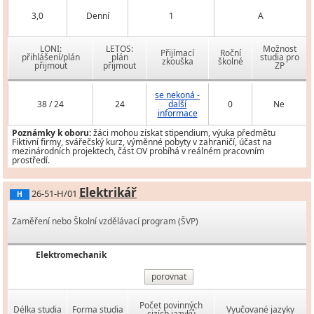
3,0
Denní
1
A
LONI:
LETOS:
Možnost
Přijímací
Roční
přihlášení/plán
plán
studia pro
zkouška
školné
přijmout
přijmout
ZP
se nekoná -
38 / 24
24
další
0
Ne
informace
Poznámky k oboru:
žáci mohou získat stipendium, výuka předmětu
Fiktivní firmy, svářečský kurz, výměnné pobyty v zahraničí, účast na
mezinárodních projektech, část OV probíhá v reálném pracovním
prostředí.
Elektrikář
26-51-H/01
H
Zaměření nebo Školní vzdělávací program (ŠVP)
Elektromechanik
porovnat
Počet povinných
Délka studia
Forma studia
Vyučované jazyky
cizích jazyků