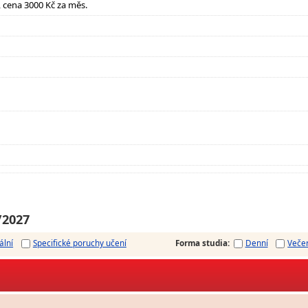
it, cena 3000 Kč za měs.
/2027
ální
Specifické poruchy učení
Forma studia
:
Denní
Veče