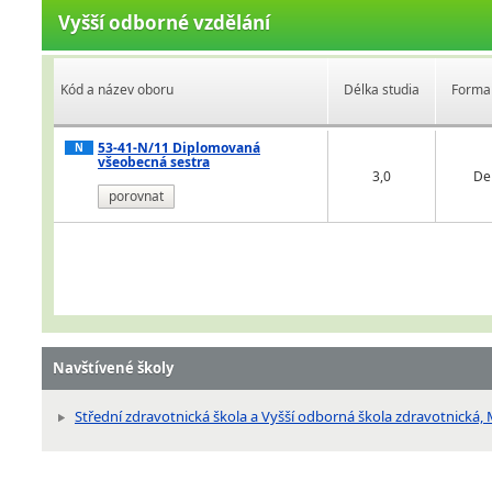
Vyšší odborné vzdělání
Kód a název oboru
Délka studia
Forma 
53-41-N/11 Diplomovaná
N
všeobecná sestra
3,0
De
porovnat
Navštívené školy
Střední zdravotnická škola a Vyšší odborná škola zdravotnická