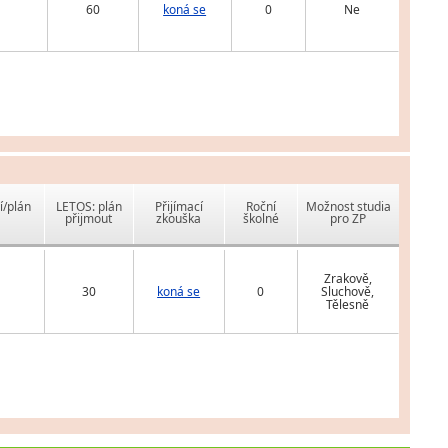
60
koná se
0
Ne
í/plán
LETOS: plán
Přijímací
Roční
Možnost studia
přijmout
zkouška
školné
pro ZP
Zrakově,
30
koná se
0
Sluchově,
Tělesně