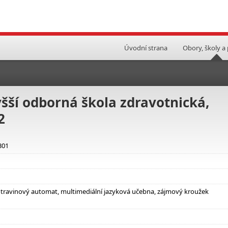
Úvodní strana
Obory, školy a
yšší odborná škola zdravotnická,
2
301
otravinový automat, multimediální jazyková učebna, zájmový kroužek