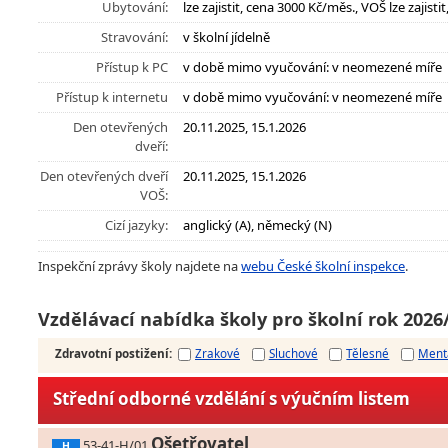
Ubytování:
lze zajistit, cena 3000 Kč/měs., VOŠ lze zajist
Stravování:
v školní jídelně
Přístup k PC
v době mimo vyučování: v neomezené míře
Přístup k internetu
v době mimo vyučování: v neomezené míře
Den otevřených
20.11.2025, 15.1.2026
dveří:
Den otevřených dveří
20.11.2025, 15.1.2026
VOŠ:
Cizí jazyky:
anglický (A), německý (N)
Inspekční zprávy školy najdete na
webu České školní inspekce
.
Vzdělávací nabídka školy pro školní rok 2026
Zdravotní postižení
:
Zrakové
Sluchové
Tělesné
Ment
Střední odborné vzdělání s výučním listem
Ošetřovatel
53-41-H/01
H