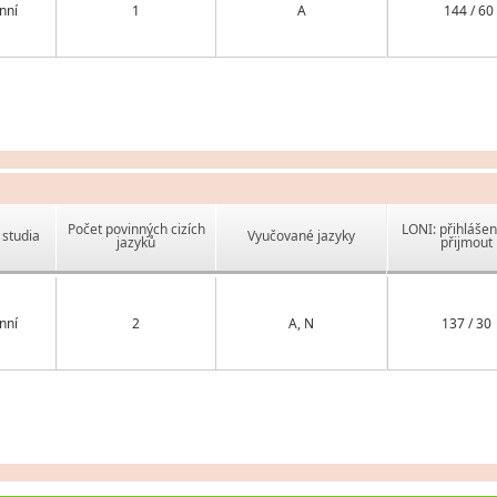
nní
1
A
144 / 60
Počet povinných cizích
LONI: přihlášen
studia
Vyučované jazyky
jazyků
přijmout
nní
2
A, N
137 / 30