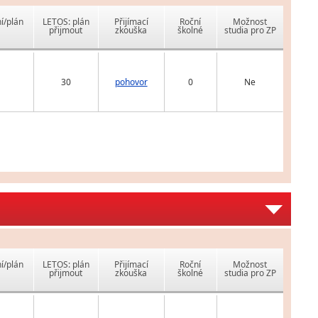
í/plán
LETOS: plán
Přijímací
Roční
Možnost
přijmout
zkouška
školné
studia pro ZP
30
pohovor
0
Ne
í/plán
LETOS: plán
Přijímací
Roční
Možnost
přijmout
zkouška
školné
studia pro ZP