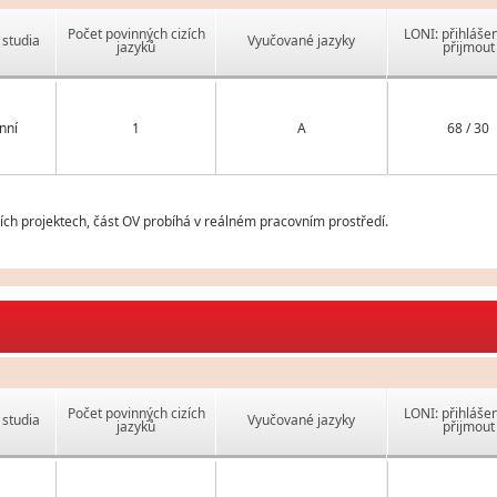
Počet povinných cizích
LONI: přihlášen
studia
Vyučované jazyky
jazyků
přijmout
nní
1
A
68 / 30
ch projektech, část OV probíhá v reálném pracovním prostředí.
Počet povinných cizích
LONI: přihlášen
studia
Vyučované jazyky
jazyků
přijmout