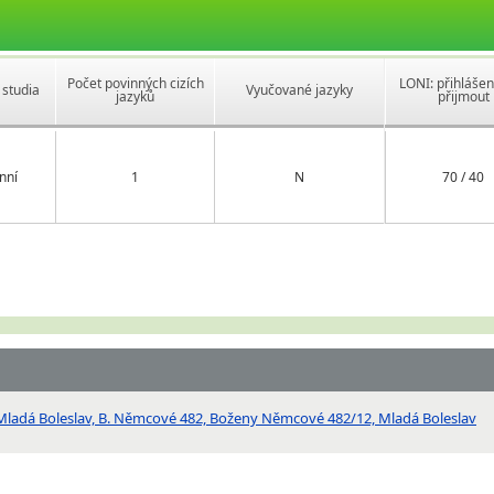
Počet povinných cizích
LONI: přihlášen
studia
Vyučované jazyky
jazyků
přijmout
nní
1
N
70 / 40
, Mladá Boleslav, B. Němcové 482, Boženy Němcové 482/12, Mladá Boleslav