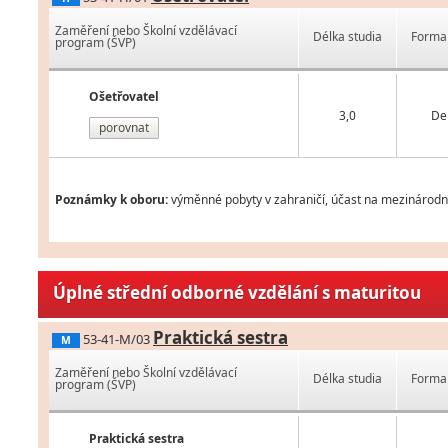
Zaměření nebo Školní vzdělávací
Délka studia
Forma 
program (ŠVP)
Ošetřovatel
3,0
De
porovnat
Poznámky k oboru:
výměnné pobyty v zahraničí, účast na mezinárodní
Úplné střední odborné vzdělání s maturitou
Praktická sestra
53-41-M/03
M
Zaměření nebo Školní vzdělávací
Délka studia
Forma 
program (ŠVP)
Praktická sestra