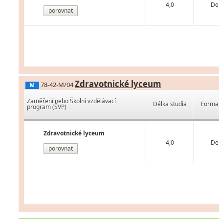
4,0
De
porovnat
Zdravotnické lyceum
78-42-M/04
M
Zaměření nebo Školní vzdělávací
Délka studia
Forma 
program (ŠVP)
Zdravotnické lyceum
4,0
De
porovnat