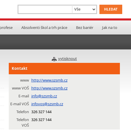
 profese
Absolventi škol a trh práce
Bez bariér
Jak na to
vytisknout
Kontakt
www
http://www.szsmb.cz
www VOŠ
http://www.szsmb.cz
E-mail
info@szsmb.cz
E-mail VOŠ
infovos@szsmb.cz
Telefon
326 327 144
Telefon
326 327 144
VOŠ