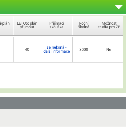
í/plán
LETOS: plán
Přijímací
Roční
Možnost
přijmout
zkouška
školné
studia pro ZP
se nekoná -
40
3000
Ne
další informace