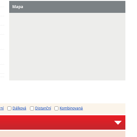
Mapa
rní
Dálková
Distanční
Kombinovaná