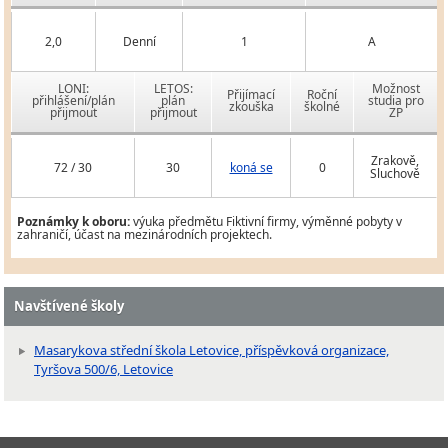
2,0
Denní
1
A
LONI:
LETOS:
Možnost
Přijímací
Roční
přihlášení/plán
plán
studia pro
zkouška
školné
přijmout
přijmout
ZP
Zrakově,
72 / 30
30
koná se
0
Sluchově
Poznámky k oboru:
výuka předmětu Fiktivní firmy, výměnné pobyty v
zahraničí, účast na mezinárodních projektech.
Navštívené školy
Masarykova střední škola Letovice, příspěvková organizace,
Tyršova 500/6, Letovice