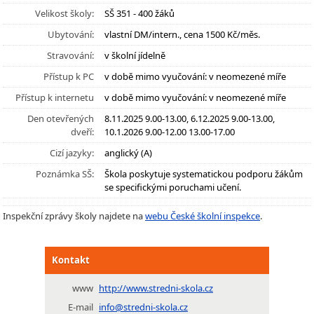
Velikost školy:
SŠ 351 - 400 žáků
Ubytování:
vlastní DM/intern., cena 1500 Kč/měs.
Stravování:
v školní jídelně
Přístup k PC
v době mimo vyučování: v neomezené míře
Přístup k internetu
v době mimo vyučování: v neomezené míře
Den otevřených
8.11.2025 9.00-13.00, 6.12.2025 9.00-13.00,
dveří:
10.1.2026 9.00-12.00 13.00-17.00
Cizí jazyky:
anglický (A)
Poznámka SŠ:
Škola poskytuje systematickou podporu žákům
se specifickými poruchami učení.
Inspekční zprávy školy najdete na
webu České školní inspekce
.
Kontakt
www
http://www.stredni-skola.cz
E-mail
info@stredni-skola.cz