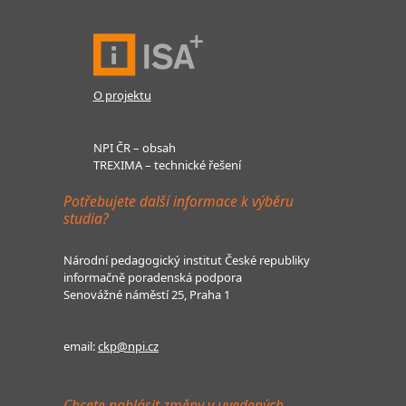
O projektu
NPI ČR – obsah
TREXIMA – technické řešení
Potřebujete další informace k výběru
studia?
Národní pedagogický institut České republiky
informačně poradenská podpora
Senovážné náměstí 25, Praha 1
email:
ckp@npi.cz
Chcete nahlásit změny v uvedených