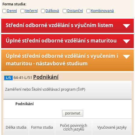
Forma studia
:
Denní
Večerní
Dálková
Distanční
Kombinovaná
Střední odborné vzdělání s výučním listem
Úplné střední odborné vzdělání s maturitou
Úplné střední odborné vzdělání s vyučením i
maturitou - nástavbové studium
Podnikání
64-41-L/51
L/5
Zaměření nebo Školní vzdělávací program (ŠVP)
Podnikání
porovnat
Počet povinných
Délka studia
Forma studia
Vyučované jazyky
cizích jazyků