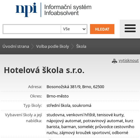
Úvodní strana
Volba podle školy
Škola
vytisknout
Hotelová škola s.r.o.
Adresa:
Bosonožská 381/9, Brno, 62500
Okres:
Brno-město
Typ školy:
střední škola, soukromá
Vybavení školy a její
studovna, venkovní hřiště, tenisové kurty,
nabídka:
nápojový automat, potravinový automat, kurz
barista, barman, someliér, průvodce cestovního
ruchu, zájmový kroužek sportovní, odborné