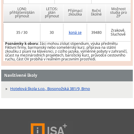
LONI:
LETOS:
Možnost
Přijímací
Roční
přihlášení/plán
plán
studia pro
zkouška
školné
přijmout
přijmout
ZP
Zrakově,
35 / 30
30
koná se
39480
Sluchově
Poznámky k oboru:
žáci mohou získat stipendium, výuka předmětu
Fiktivní firmy, barmanský nebo someliérský kurz, příprava na státní
zkoušku z psaní na klávesnici, z cizího jazyka, výměnné pobyty v zahraničí,
účast na mezinárodních projektech, baristický kurz, průvodce cestovního
ruchu, část OV probíhá v reálném pracovním prostředí.
Navštívené školy
Hotelová škola s.r.o., Bosonožská 381/9, Brno