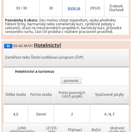
Zrakově,
30 / 30
30
koná se
29520
Sluchově
Poznámky k oboru:
žáci mohou získat stipendium, výuka předmětu
Fiktivní firmy, barmanský nebo someliérský kurz, výměnné pobyty v
zahraničí, účast na mezinárodních projektech, baristický kurz, průvodce
cestovního ruchu, část OV probíhá v reálném pracovním prostředí.
Hotelnictví
65-42-M/01
M
Zaměření nebo Školní vzdělávací program (ŠVP)
Hotelnictví a turismus
porovnat
Počet povinných
Délka studia
Forma studia
Vyučované jazyky
cizích jazyků
4,0
Denní
2
A, N, F
LONI:
LETOS:
Možnost
Přijímací
Roční
přihlášení/plán
plán
studia pro