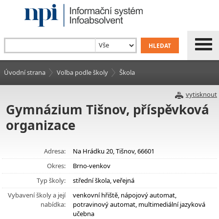
Úvodní strana
Volba podle školy
Škola
vytisknout
Gymnázium Tišnov, příspěvková
organizace
Adresa:
Na Hrádku 20, Tišnov, 66601
Okres:
Brno-venkov
Typ školy:
střední škola, veřejná
Vybavení školy a její
venkovní hřiště, nápojový automat,
nabídka:
potravinový automat, multimediální jazyková
učebna