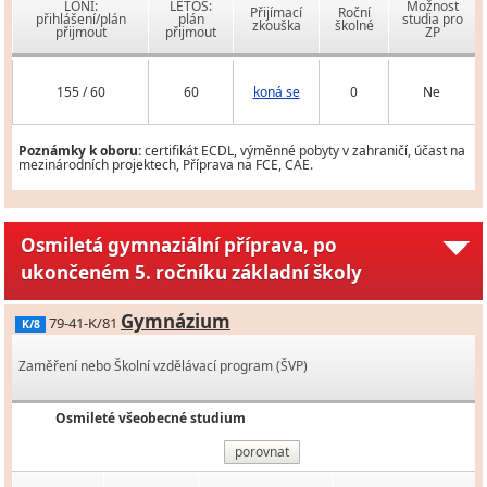
LONI:
LETOS:
Možnost
Přijímací
Roční
přihlášení/plán
plán
studia pro
zkouška
školné
přijmout
přijmout
ZP
155 / 60
60
koná se
0
Ne
Poznámky k oboru:
certifikát ECDL, výměnné pobyty v zahraničí, účast na
mezinárodních projektech, Příprava na FCE, CAE.
Osmiletá gymnaziální příprava, po
ukončeném 5. ročníku základní školy
Gymnázium
79-41-K/81
K/8
Zaměření nebo Školní vzdělávací program (ŠVP)
Osmileté všeobecné studium
porovnat