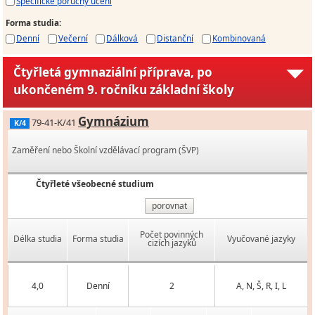
Specifické poruchy učení
Forma studia
:
Denní
Večerní
Dálková
Distanční
Kombinovaná
Čtyřletá gymnaziální příprava, po
ukončeném 9. ročníku základní školy
Gymnázium
79-41-K/41
K/4
Zaměření nebo Školní vzdělávací program (ŠVP)
Čtyřleté všeobecné studium
porovnat
Počet povinných
Délka studia
Forma studia
Vyučované jazyky
cizích jazyků
4,0
Denní
2
A, N, Š, R, I, L