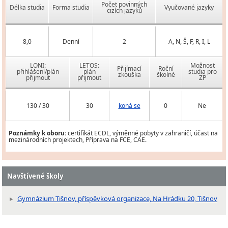
Počet povinných
Délka studia
Forma studia
Vyučované jazyky
cizích jazyků
8,0
Denní
2
A, N, Š, F, R, I, L
LONI:
LETOS:
Možnost
Přijímací
Roční
přihlášení/plán
plán
studia pro
zkouška
školné
přijmout
přijmout
ZP
130 / 30
30
koná se
0
Ne
Poznámky k oboru:
certifikát ECDL, výměnné pobyty v zahraničí, účast na
mezinárodních projektech, Příprava na FCE, CAE.
Navštívené školy
Gymnázium Tišnov, příspěvková organizace, Na Hrádku 20, Tišnov