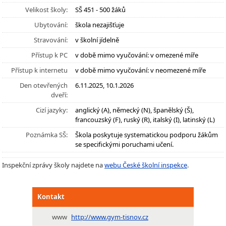
Velikost školy:
SŠ 451 - 500 žáků
Ubytování:
škola nezajišťuje
Stravování:
v školní jídelně
Přístup k PC
v době mimo vyučování: v omezené míře
Přístup k internetu
v době mimo vyučování: v neomezené míře
Den otevřených
6.11.2025, 10.1.2026
dveří:
Cizí jazyky:
anglický (A), německý (N), španělský (Š),
francouzský (F), ruský (R), italský (I), latinský (L)
Poznámka SŠ:
Škola poskytuje systematickou podporu žákům
se specifickými poruchami učení.
Inspekční zprávy školy najdete na
webu České školní inspekce
.
Kontakt
www
http://www.gym-tisnov.cz