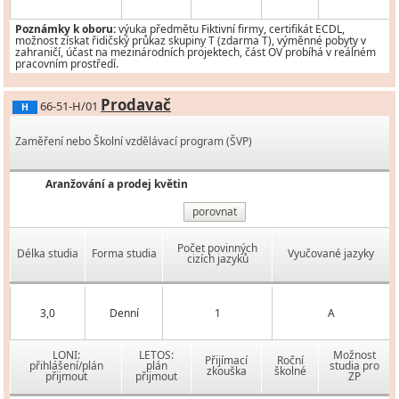
Poznámky k oboru:
výuka předmětu Fiktivní firmy, certifikát ECDL,
možnost získat řidičský průkaz skupiny T (zdarma T), výměnné pobyty v
zahraničí, účast na mezinárodních projektech, část OV probíhá v reálném
pracovním prostředí.
Prodavač
66-51-H/01
H
Zaměření nebo Školní vzdělávací program (ŠVP)
Aranžování a prodej květin
porovnat
Počet povinných
Délka studia
Forma studia
Vyučované jazyky
cizích jazyků
3,0
Denní
1
A
LONI:
LETOS:
Možnost
Přijímací
Roční
přihlášení/plán
plán
studia pro
zkouška
školné
přijmout
přijmout
ZP