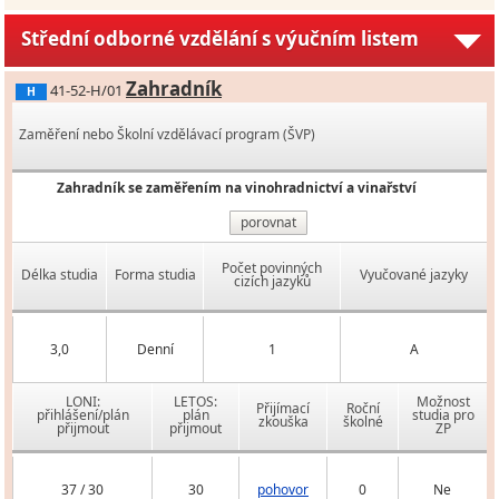
Střední odborné vzdělání s výučním listem
Zahradník
41-52-H/01
H
Zaměření nebo Školní vzdělávací program (ŠVP)
Zahradník se zaměřením na vinohradnictví a vinařství
porovnat
Počet povinných
Délka studia
Forma studia
Vyučované jazyky
cizích jazyků
3,0
Denní
1
A
LONI:
LETOS:
Možnost
Přijímací
Roční
přihlášení/plán
plán
studia pro
zkouška
školné
přijmout
přijmout
ZP
37 / 30
30
pohovor
0
Ne