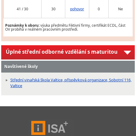
41 / 30
30
pohovor
0
Ne
Poznámky k oboru:
výuka předmětu Fiktivní firmy, certifikát ECDL, část
OV probíhá v reálném pracovním prostředí.
Úplné střední odborné vzdělání s maturitou
Navštívené školy
Střední vinařská škola Valtice, příspěvková organizace, Sobotní 116,
Valtice