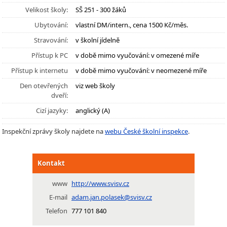
Velikost školy:
SŠ 251 - 300 žáků
Ubytování:
vlastní DM/intern., cena 1500 Kč/měs.
Stravování:
v školní jídelně
Přístup k PC
v době mimo vyučování: v omezené míře
Přístup k internetu
v době mimo vyučování: v neomezené míře
Den otevřených
viz web školy
dveří:
Cizí jazyky:
anglický (A)
Inspekční zprávy školy najdete na
webu České školní inspekce
.
Kontakt
www
http://www.svisv.cz
E-mail
adam.jan.polasek@svisv.cz
Telefon
777 101 840