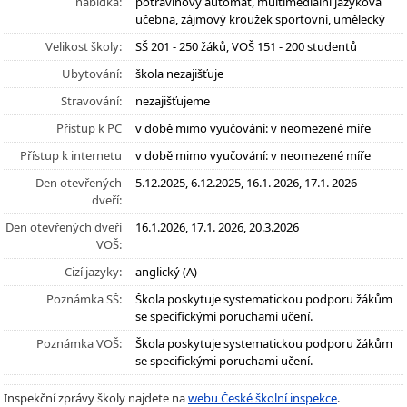
nabídka:
potravinový automat, multimediální jazyková
učebna, zájmový kroužek sportovní, umělecký
Velikost školy:
SŠ 201 - 250 žáků, VOŠ 151 - 200 studentů
Ubytování:
škola nezajišťuje
Stravování:
nezajišťujeme
Přístup k PC
v době mimo vyučování: v neomezené míře
Přístup k internetu
v době mimo vyučování: v neomezené míře
Den otevřených
5.12.2025, 6.12.2025, 16.1. 2026, 17.1. 2026
dveří:
Den otevřených dveří
16.1.2026, 17.1. 2026, 20.3.2026
VOŠ:
Cizí jazyky:
anglický (A)
Poznámka SŠ:
Škola poskytuje systematickou podporu žákům
se specifickými poruchami učení.
Poznámka VOŠ:
Škola poskytuje systematickou podporu žákům
se specifickými poruchami učení.
Inspekční zprávy školy najdete na
webu České školní inspekce
.