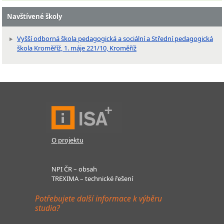
Navštívené školy
Vyšší odborná škola pedagogická a sociální a Střední pedagogická
škola Kroměříž, 1. máje 221/10, Kroměříž
O projektu
NPI ČR – obsah
TREXIMA – technické řešení
Potřebujete další informace k výběru
studia?