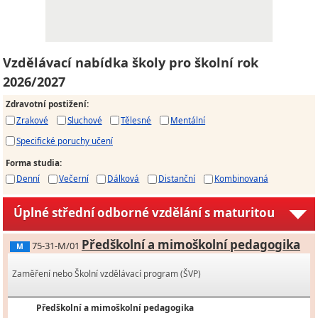
Vzdělávací nabídka školy pro školní rok
2026/2027
Zdravotní postižení
:
Zrakové
Sluchové
Tělesné
Mentální
Specifické poruchy učení
Forma studia
:
Denní
Večerní
Dálková
Distanční
Kombinovaná
Úplné střední odborné vzdělání s maturitou
Předškolní a mimoškolní pedagogika
75-31-M/01
M
Zaměření nebo Školní vzdělávací program (ŠVP)
Předškolní a mimoškolní pedagogika