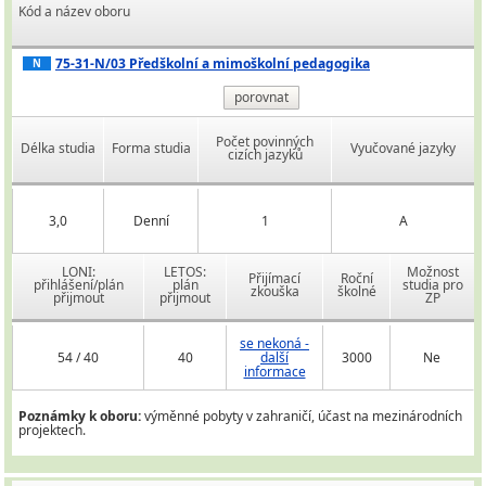
Kód a název oboru
75-31-N/03 Předškolní a mimoškolní pedagogika
N
porovnat
Počet povinných
Délka studia
Forma studia
Vyučované jazyky
cizích jazyků
3,0
Denní
1
A
LONI:
LETOS:
Možnost
Přijímací
Roční
přihlášení/plán
plán
studia pro
zkouška
školné
přijmout
přijmout
ZP
se nekoná -
54 / 40
40
další
3000
Ne
informace
Poznámky k oboru:
výměnné pobyty v zahraničí, účast na mezinárodních
projektech.