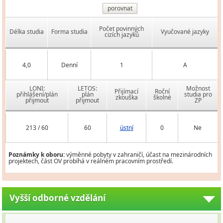
porovnat
Počet povinných
Délka studia
Forma studia
Vyučované jazyky
cizích jazyků
4,0
Denní
1
A
LONI:
LETOS:
Možnost
Přijímací
Roční
přihlášení/plán
plán
studia pro
zkouška
školné
přijmout
přijmout
ZP
213 / 60
60
ústní
0
Ne
Poznámky k oboru:
výměnné pobyty v zahraničí, účast na mezinárodních
projektech, část OV probíhá v reálném pracovním prostředí.
Vyšší odborné vzdělání