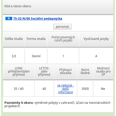
Kód a název oboru
75-32-N/06 Sociální pedagogika
N
porovnat
Počet povinných
Délka studia
Forma studia
Vyučované jazyky
cizích jazyků
3,0
Denní
1
A
LONI:
LETOS:
Možnost
Přijímací
Roční
přihlášení/plán
plán
studia pro
zkouška
školné
přijmout
přijmout
ZP
se nekoná -
35 / 40
40
další
3000
Ne
informace
Poznámky k oboru:
výměnné pobyty v zahraničí, účast na mezinárodních
projektech.