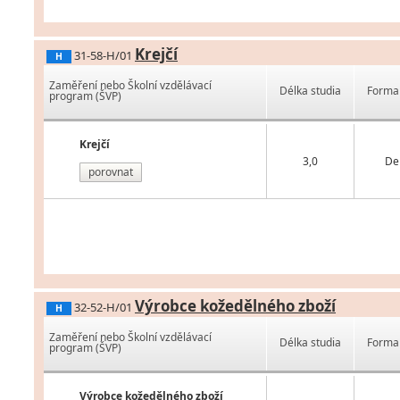
Krejčí
31-58-H/01
H
Zaměření nebo Školní vzdělávací
Délka studia
Forma 
program (ŠVP)
Krejčí
3,0
De
porovnat
Výrobce kožedělného zboží
32-52-H/01
H
Zaměření nebo Školní vzdělávací
Délka studia
Forma 
program (ŠVP)
Výrobce kožedělného zboží