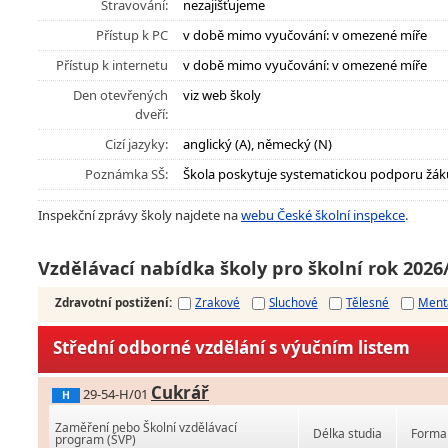
Stravování:
nezajišťujeme
Přístup k PC
v době mimo vyučování: v omezené míře
Přístup k internetu
v době mimo vyučování: v omezené míře
Den otevřených
viz web školy
dveří:
Cizí jazyky:
anglický (A), německý (N)
Poznámka SŠ:
Škola poskytuje systematickou podporu žák
Inspekční zprávy školy najdete na
webu České školní inspekce
.
Vzdělávací nabídka školy pro školní rok 2026
Zdravotní postižení
:
Zrakové
Sluchové
Tělesné
Ment
Střední odborné vzdělání s výučním listem
Cukrář
29-54-H/01
H
Zaměření nebo Školní vzdělávací
Délka studia
Forma 
program (ŠVP)