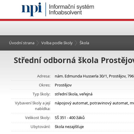
Úvodní strana
Volba podle školy
Škola
Střední odborná škola Prostějo
Adresa:
nám. Edmunda Husserla 30/1, Prostějov, 79
Okres:
Prostějov
Typ školy:
střední škola, veřejná
Vybavení školy a její
nápojový automat, potravinový automat, mu
nabídka:
Velikost školy:
SŠ 351 - 400 žáků
Ubytování:
škola nezajišťuje