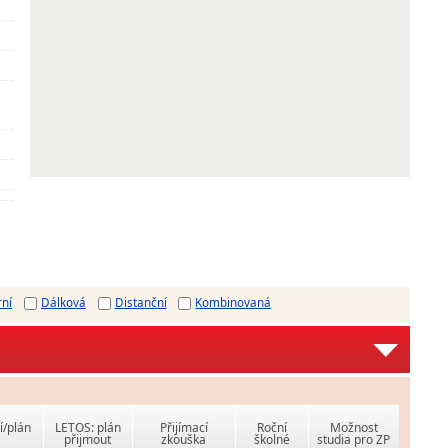
rní
Dálková
Distanční
Kombinovaná
í/plán
LETOS: plán
Přijímací
Roční
Možnost
přijmout
zkouška
školné
studia pro ZP