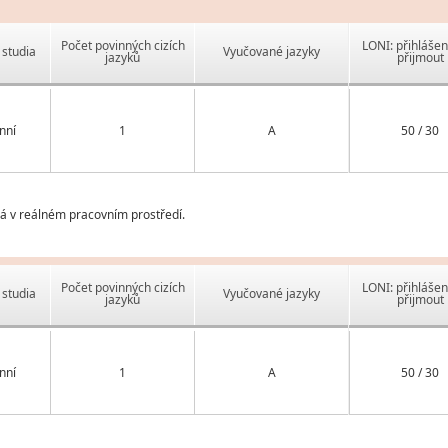
Počet povinných cizích
LONI: přihlášen
studia
Vyučované jazyky
jazyků
přijmout
nní
1
A
50 / 30
á v reálném pracovním prostředí.
Počet povinných cizích
LONI: přihlášen
studia
Vyučované jazyky
jazyků
přijmout
nní
1
A
50 / 30