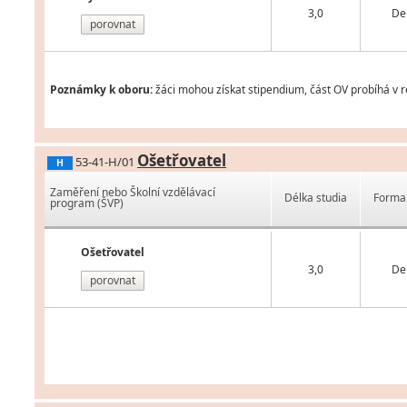
3,0
De
porovnat
Poznámky k oboru:
žáci mohou získat stipendium, část OV probíhá v 
Ošetřovatel
53-41-H/01
H
Zaměření nebo Školní vzdělávací
Délka studia
Forma 
program (ŠVP)
Ošetřovatel
3,0
De
porovnat