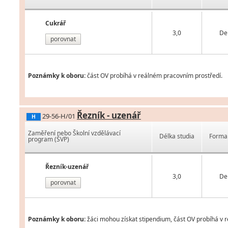
Cukrář
3,0
De
porovnat
Poznámky k oboru:
část OV probíhá v reálném pracovním prostředí.
Řezník - uzenář
29-56-H/01
H
Zaměření nebo Školní vzdělávací
Délka studia
Forma 
program (ŠVP)
Řezník-uzenář
3,0
De
porovnat
Poznámky k oboru:
žáci mohou získat stipendium, část OV probíhá v r