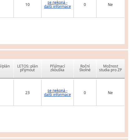
se nekoná -
10
0
Ne
další informace
í/plán
LETOS: plán
Přijímací
Roční
Možnost
přijmout
zkouška
školné
studia pro ZP
se nekoná -
23
0
Ne
další informace