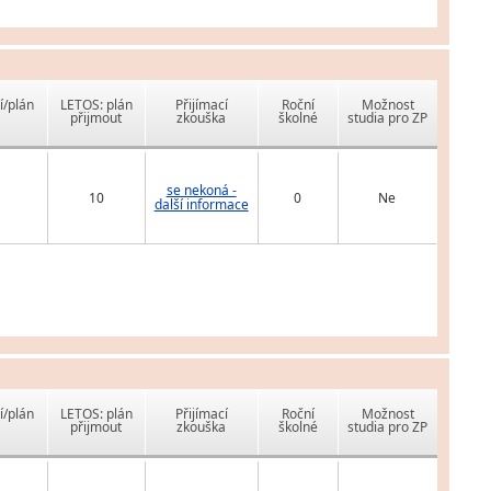
í/plán
LETOS: plán
Přijímací
Roční
Možnost
přijmout
zkouška
školné
studia pro ZP
se nekoná -
10
0
Ne
další informace
í/plán
LETOS: plán
Přijímací
Roční
Možnost
přijmout
zkouška
školné
studia pro ZP