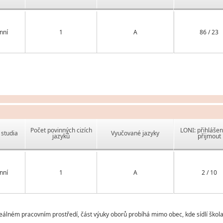
nní
1
A
86 / 23
Počet povinných cizích
LONI: přihlášen
studia
Vyučované jazyky
jazyků
přijmout
nní
1
A
2 / 10
eálném pracovním prostředí, část výuky oborů probíhá mimo obec, kde sídlí škola