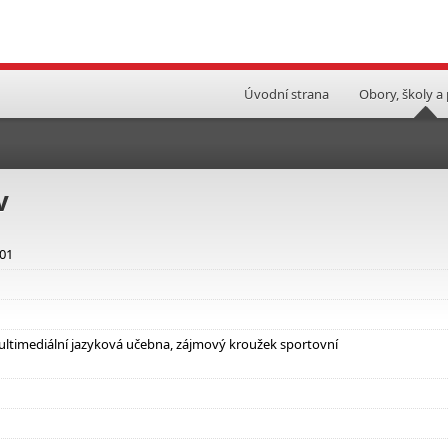
Úvodní strana
Obory, školy a
v
601
ltimediální jazyková učebna, zájmový kroužek sportovní