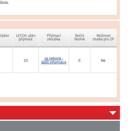
škola.
í/plán
LETOS: plán
Přijímací
Roční
Možnost
přijmout
zkouška
školné
studia pro ZP
se nekoná -
23
0
Ne
další informace