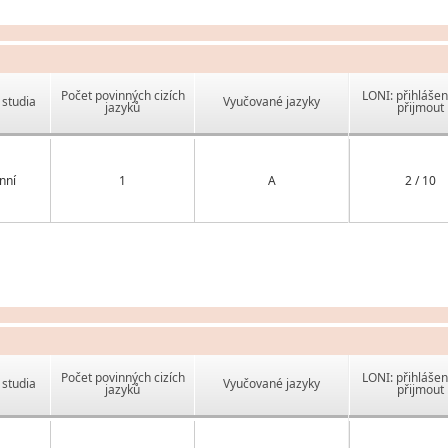
Počet povinných cizích
LONI: přihlášen
studia
Vyučované jazyky
jazyků
přijmout
nní
1
A
2 / 10
Počet povinných cizích
LONI: přihlášen
studia
Vyučované jazyky
jazyků
přijmout