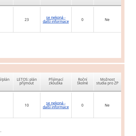
se nekoná -
23
0
Ne
další informace
í/plán
LETOS: plán
Přijímací
Roční
Možnost
přijmout
zkouška
školné
studia pro ZP
se nekoná -
10
0
Ne
další informace
.