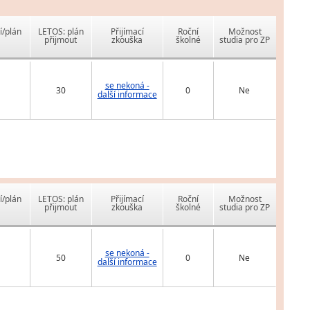
í/plán
LETOS: plán
Přijímací
Roční
Možnost
přijmout
zkouška
školné
studia pro ZP
se nekoná -
30
0
Ne
další informace
í/plán
LETOS: plán
Přijímací
Roční
Možnost
přijmout
zkouška
školné
studia pro ZP
se nekoná -
50
0
Ne
další informace