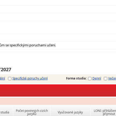
ům se specifickými poruchami učení.
/2027
ální
Specifické poruchy učení
Forma studia
:
Denní
Veče
Počet povinných cizích
LONI: přihlášen
studia
Vyučované jazyky
jazyků
přijmout