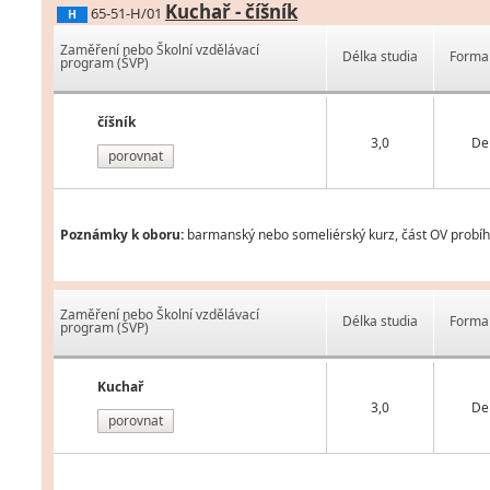
Kuchař - číšník
65-51-H/01
H
Zaměření nebo Školní vzdělávací
Délka studia
Forma 
program (ŠVP)
číšník
3,0
De
porovnat
Poznámky k oboru:
barmanský nebo someliérský kurz, část OV probíh
Zaměření nebo Školní vzdělávací
Délka studia
Forma 
program (ŠVP)
Kuchař
3,0
De
porovnat