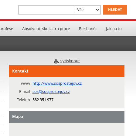
 profese
Absolventi škol a trh práce
Bez bariér
Jak na to
vytisknout
Kontakt
www
http://www.sosprostejov.cz
E-mail
sos@sosprostejov.cz
Telefon
582 351 977
Mapa