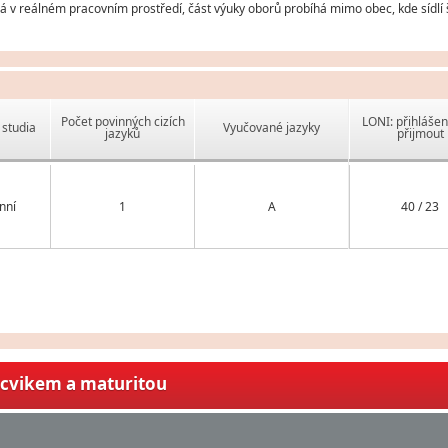
 v reálném pracovním prostředí, část výuky oborů probíhá mimo obec, kde sídlí 
Počet povinných cizích
LONI: přihlášen
studia
Vyučované jazyky
jazyků
přijmout
nní
1
A
40 / 23
ýcvikem a maturitou