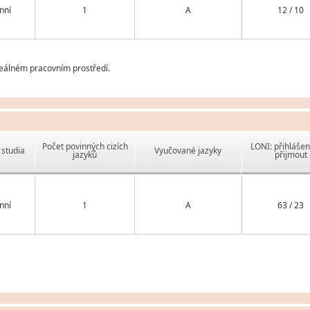
nní
1
A
12 / 10
reálném pracovním prostředí.
Počet povinných cizích
LONI: přihlášen
studia
Vyučované jazyky
jazyků
přijmout
nní
1
A
63 / 23