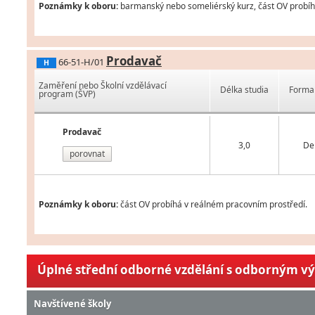
Poznámky k oboru:
barmanský nebo someliérský kurz, část OV probíhá
Prodavač
66-51-H/01
H
Zaměření nebo Školní vzdělávací
Délka studia
Forma 
program (ŠVP)
Prodavač
3,0
De
porovnat
Poznámky k oboru:
část OV probíhá v reálném pracovním prostředí.
Úplné střední odborné vzdělání s odborným v
Navštívené školy