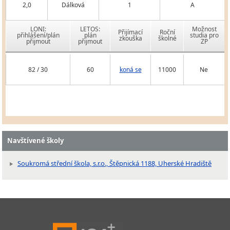
2,0
Dálková
1
A
LONI:
LETOS:
Možnost
Přijímací
Roční
přihlášení/plán
plán
studia pro
zkouška
školné
přijmout
přijmout
ZP
82 / 30
60
koná se
11000
Ne
Navštívené školy
Soukromá střední škola, s.r.o., Štěpnická 1188, Uherské Hradiště