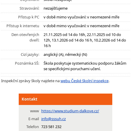
Stravování:
nezajišťujeme
Přístup k PC
v době mimo vyučování: v neomezené míře
Přístup k internetu
v době mimo vyučování: v neomezené míře
Den otevřených
21.11.2025 od 14 do 16h, 22.11.2025 od 10 do
dveří:
12h, 13.1.2026 od 14 do 16 h, 10.2.2026 od 14 do
16 h
Cizí jazyky:
anglický (A), německý (N)
Poznámka SŠ:
Škola poskytuje systematickou podporu žákům
se specifickými poruchami učení.
Inspekční zprávy školy najdete na
webu České školní inspekce
.
Kontakt
www
https://www.studium-dalkove.cz/
E-mail
info@sssuh.cz
Telefon
723 581 232