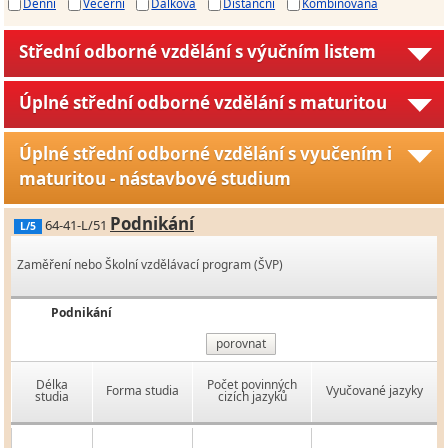
Denní
Večerní
Dálková
Distanční
Kombinovaná
Střední odborné vzdělání s výučním listem
Úplné střední odborné vzdělání s maturitou
Úplné střední odborné vzdělání s vyučením i
maturitou - nástavbové studium
Podnikání
64-41-L/51
L/5
Zaměření nebo Školní vzdělávací program (ŠVP)
Podnikání
porovnat
Délka
Počet povinných
Forma studia
Vyučované jazyky
studia
cizích jazyků