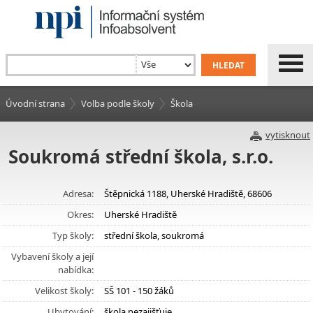
Úvodní strana
Volba podle školy
Škola
vytisknout
Soukromá střední škola, s.r.o.
Adresa:
Štěpnická 1188, Uherské Hradiště, 68606
Okres:
Uherské Hradiště
Typ školy:
střední škola, soukromá
Vybavení školy a její
nabídka:
Velikost školy:
SŠ 101 - 150 žáků
Ubytování:
škola nezajišťuje