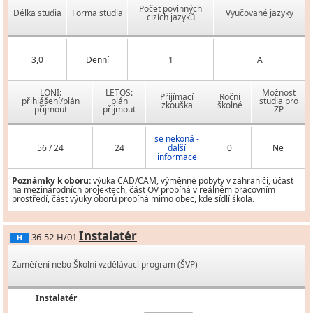
Počet povinných
Délka studia
Forma studia
Vyučované jazyky
cizích jazyků
3,0
Denní
1
A
LONI:
LETOS:
Možnost
Přijímací
Roční
přihlášení/plán
plán
studia pro
zkouška
školné
přijmout
přijmout
ZP
se nekoná -
56 / 24
24
další
0
Ne
informace
Poznámky k oboru:
výuka CAD/CAM, výměnné pobyty v zahraničí, účast
na mezinárodních projektech, část OV probíhá v reálném pracovním
prostředí, část výuky oborů probíhá mimo obec, kde sídlí škola.
Instalatér
36-52-H/01
H
Zaměření nebo Školní vzdělávací program (ŠVP)
Instalatér