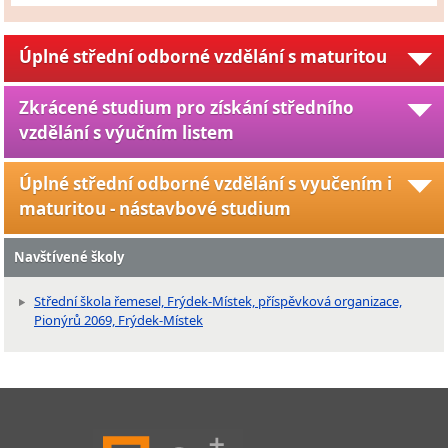
Úplné střední odborné vzdělání s maturitou
Zkrácené studium pro získání středního
vzdělání s výučním listem
Úplné střední odborné vzdělání s vyučením i
maturitou - nástavbové studium
Navštívené školy
Střední škola řemesel, Frýdek-Místek, příspěvková organizace,
Pionýrů 2069, Frýdek-Místek