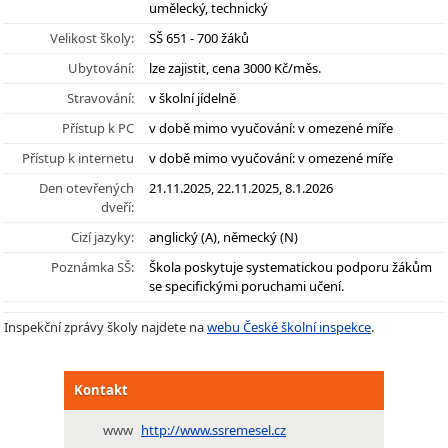
umělecký, technický
Velikost školy:
SŠ 651 - 700 žáků
Ubytování:
lze zajistit, cena 3000 Kč/měs.
Stravování:
v školní jídelně
Přístup k PC
v době mimo vyučování: v omezené míře
Přístup k internetu
v době mimo vyučování: v omezené míře
Den otevřených
21.11.2025, 22.11.2025, 8.1.2026
dveří:
Cizí jazyky:
anglický (A), německý (N)
Poznámka SŠ:
Škola poskytuje systematickou podporu žákům
se specifickými poruchami učení.
Inspekční zprávy školy najdete na
webu České školní inspekce
.
Kontakt
www
http://www.ssremesel.cz