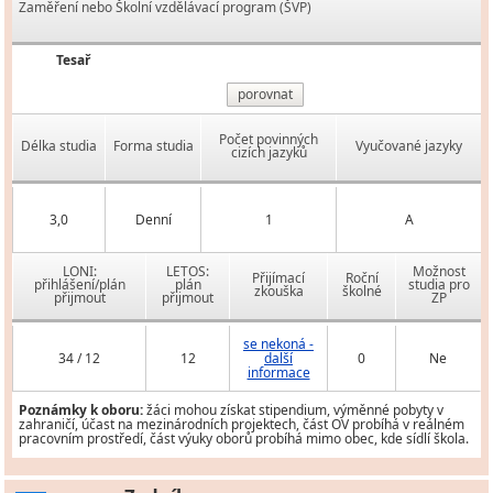
Zaměření nebo Školní vzdělávací program (ŠVP)
Tesař
porovnat
Počet povinných
Délka studia
Forma studia
Vyučované jazyky
cizích jazyků
3,0
Denní
1
A
LONI:
LETOS:
Možnost
Přijímací
Roční
přihlášení/plán
plán
studia pro
zkouška
školné
přijmout
přijmout
ZP
se nekoná -
34 / 12
12
další
0
Ne
informace
Poznámky k oboru:
žáci mohou získat stipendium, výměnné pobyty v
zahraničí, účast na mezinárodních projektech, část OV probíhá v reálném
pracovním prostředí, část výuky oborů probíhá mimo obec, kde sídlí škola.