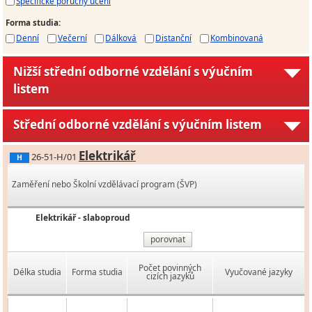
Specifické poruchy učení
Forma studia
:
Denní
Večerní
Dálková
Distanční
Kombinovaná
Nižší střední odborné vzdělání s výučním
listem
Střední odborné vzdělání s výučním listem
Elektrikář
26-51-H/01
H
Zaměření nebo Školní vzdělávací program (ŠVP)
Elektrikář - slaboproud
porovnat
Počet povinných
Délka studia
Forma studia
Vyučované jazyky
cizích jazyků