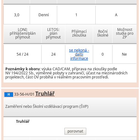
3,0
Denní
1
A
LONI:
LETOS:
Možnost
Přijímací
Roční
přihlášení/plán
plán
studia pro
zkouška
školné
přijmout
přijmout
ZP
se nekoná -
54 / 24
24
další
0
Ne
informace
Poznámky k oboru:
výuka CAD/CAM, příprava na zkoušky podle
NV 194/2022 Sb., výměnné pobyty v zahraničí, účast na mezinárodních
projektech, část OV probíhá v reálném pracovním prostředí.
Truhlář
33-56-H/01
H
Zaměření nebo Školní vzdělávací program (ŠVP)
Truhlář
porovnat