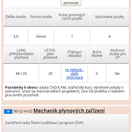
porovnat
Počet povinných
Délka studia
Forma studia
Vyučované jazyky
cizích jazyků
3,0
Denní
1
A
LONI:
LETOS:
Možnost
Přijímací
Roční
přihlášení/plán
plán
studia pro
zkouška
školné
přijmout
přijmout
ZP
se nekoná -
48 / 20
20
další
0
Ne
informace
Poznámky k oboru:
výuka CAD/CAM, svářečský kurz, výměnné pobyty v
zahraničí, účast na mezinárodních projektech, část OV probíhá v reálném
pracovním prostředí.
Mechanik plynových zařízení
36-52-H/02
H
Zaměření nebo Školní vzdělávací program (ŠVP)