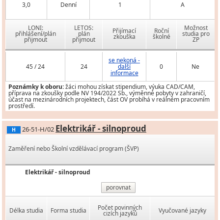
3,0
Denní
1
A
LONI:
LETOS:
Možnost
Přijímací
Roční
přihlášení/plán
plán
studia pro
zkouška
školné
přijmout
přijmout
ZP
se nekoná -
45 / 24
24
další
0
Ne
informace
Poznámky k oboru:
žáci mohou získat stipendium, výuka CAD/CAM,
příprava na zkoušky podle NV 194/2022 Sb., výměnné pobyty v zahraničí,
účast na mezinárodních projektech, část OV probíhá v reálném pracovním
prostředí.
Elektrikář - silnoproud
26-51-H/02
H
Zaměření nebo Školní vzdělávací program (ŠVP)
Elektrikář - silnoproud
porovnat
Počet povinných
Délka studia
Forma studia
Vyučované jazyky
cizích jazyků