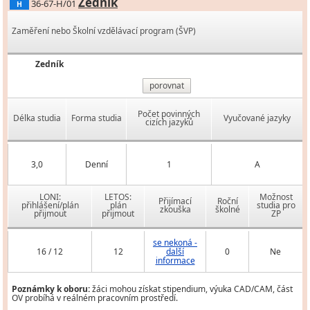
Zedník
36-67-H/01
H
Zaměření nebo Školní vzdělávací program (ŠVP)
Zedník
porovnat
Počet povinných
Délka studia
Forma studia
Vyučované jazyky
cizích jazyků
3,0
Denní
1
A
LONI:
LETOS:
Možnost
Přijímací
Roční
přihlášení/plán
plán
studia pro
zkouška
školné
přijmout
přijmout
ZP
se nekoná -
16 / 12
12
další
0
Ne
informace
Poznámky k oboru:
žáci mohou získat stipendium, výuka CAD/CAM, část
OV probíhá v reálném pracovním prostředí.