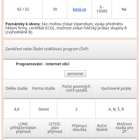
0 -
62 / 32
30
koná se
Ne
15000
Poznámky k oboru:
žáci mohou získat stipendium, výuka předmětu
Fiktivní firmy, certifikát ECDL, možnost získat řidičský průkaz skupiny B
(zvýhodněně B).
Zaměření nebo Školní vzdělávací program (ŠVP)
Programování - internet věcí
porovnat
Počet povinných
Délka studia
Forma studia
Vyučované jazyky
cizích jazyků
4,0
Denní
2
A, N, Š, R
LONI:
LETOS:
Možnost
Přijímací
Roční
přihlášení/plán
plán
studia pro
zkouška
školné
přijmout
přijmout
ZP