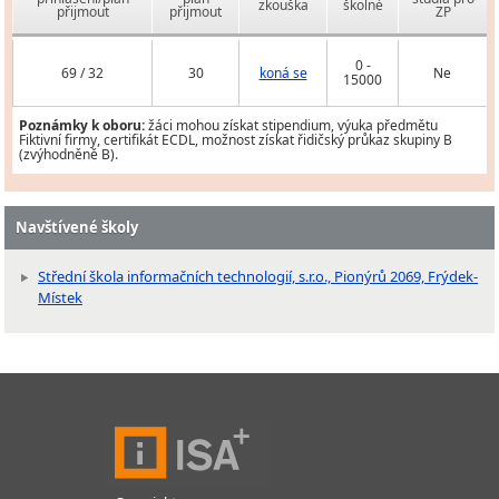
zkouška
školné
přijmout
přijmout
ZP
0 -
69 / 32
30
koná se
Ne
15000
Poznámky k oboru:
žáci mohou získat stipendium, výuka předmětu
Fiktivní firmy, certifikát ECDL, možnost získat řidičský průkaz skupiny B
(zvýhodněně B).
Navštívené školy
Střední škola informačních technologií, s.r.o., Pionýrů 2069, Frýdek-
Místek