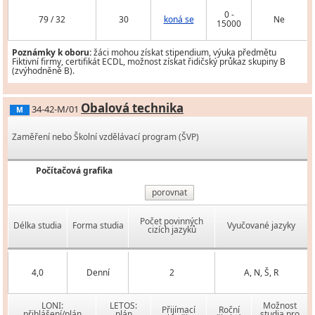
0 -
79 / 32
30
koná se
Ne
15000
Poznámky k oboru:
žáci mohou získat stipendium, výuka předmětu
Fiktivní firmy, certifikát ECDL, možnost získat řidičský průkaz skupiny B
(zvýhodněně B).
Obalová technika
34-42-M/01
M
Zaměření nebo Školní vzdělávací program (ŠVP)
Počítačová grafika
porovnat
Počet povinných
Délka studia
Forma studia
Vyučované jazyky
cizích jazyků
4,0
Denní
2
A, N, Š, R
LONI:
LETOS:
Možnost
Přijímací
Roční
přihlášení/plán
plán
studia pro