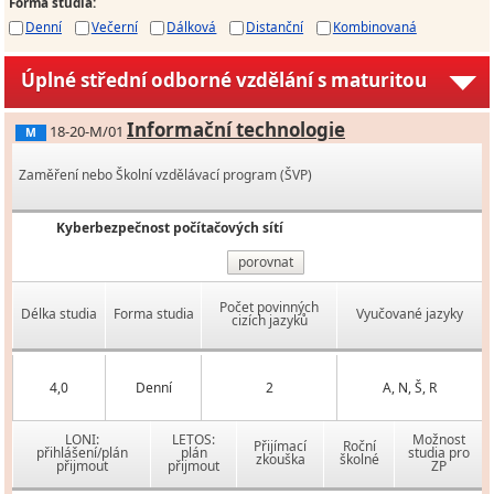
Forma studia
:
Denní
Večerní
Dálková
Distanční
Kombinovaná
Úplné střední odborné vzdělání s maturitou
Informační technologie
18-20-M/01
M
Zaměření nebo Školní vzdělávací program (ŠVP)
Kyberbezpečnost počítačových sítí
porovnat
Počet povinných
Délka studia
Forma studia
Vyučované jazyky
cizích jazyků
4,0
Denní
2
A, N, Š, R
LONI:
LETOS:
Možnost
Přijímací
Roční
přihlášení/plán
plán
studia pro
zkouška
školné
přijmout
přijmout
ZP