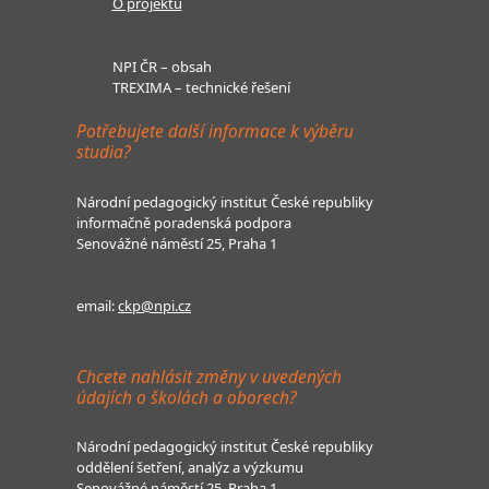
O projektu
NPI ČR – obsah
TREXIMA – technické řešení
Potřebujete další informace k výběru
studia?
Národní pedagogický institut České republiky
informačně poradenská podpora
Senovážné náměstí 25, Praha 1
email:
ckp@npi.cz
Chcete nahlásit změny v uvedených
údajích o školách a oborech?
Národní pedagogický institut České republiky
oddělení šetření, analýz a výzkumu
Senovážné náměstí 25, Praha 1