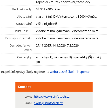
zájmový kroužek sportovní, technický
Velikost školy:
SŠ 351 - 400 žáků
Ubytování:
vlastní i jiný DM/intern., cena 3500 Kč/měs.
Stravování:
v školní jídelně
Přístup k PC
v době mimo vyučování: v neomezené míře
Přístup k internetu
v době mimo vyučování: v neomezené míře
Den otevřených
27.11.2025, 14.1.2026, 7.2.2026
dveří:
Cizí jazyky:
anglický (A), německý (N), španělský (Š), ruský
(R)
Inspekční zprávy školy najdete na
webu České školní inspekce
.
Kontakt
www
http://www.ssinfotech.cz
E-mail
skola@ssinfotech.cz