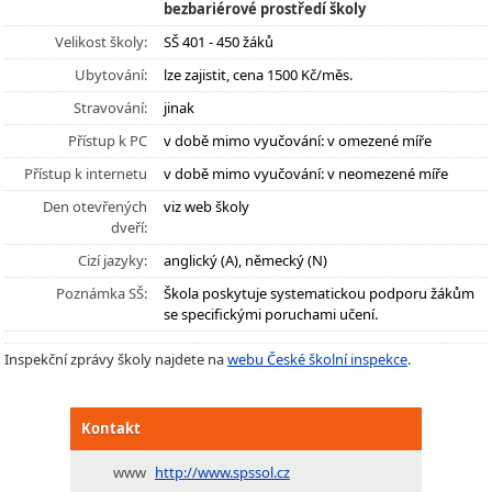
bezbariérové prostředí školy
Velikost školy:
SŠ 401 - 450 žáků
Ubytování:
lze zajistit, cena 1500 Kč/měs.
Stravování:
jinak
Přístup k PC
v době mimo vyučování: v omezené míře
Přístup k internetu
v době mimo vyučování: v neomezené míře
Den otevřených
viz web školy
dveří:
Cizí jazyky:
anglický (A), německý (N)
Poznámka SŠ:
Škola poskytuje systematickou podporu žákům
se specifickými poruchami učení.
Inspekční zprávy školy najdete na
webu České školní inspekce
.
Kontakt
www
http://www.spssol.cz