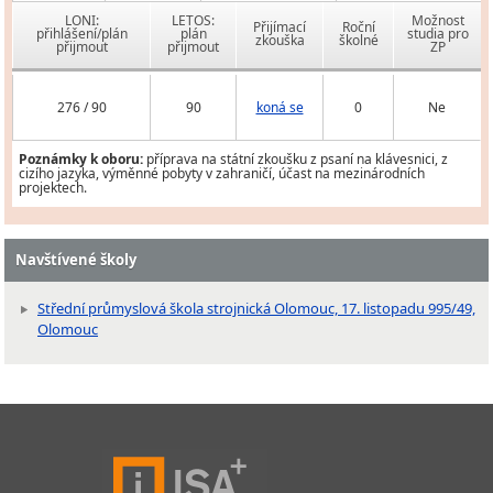
LONI:
LETOS:
Možnost
Přijímací
Roční
přihlášení/plán
plán
studia pro
zkouška
školné
přijmout
přijmout
ZP
276 / 90
90
koná se
0
Ne
Poznámky k oboru:
příprava na státní zkoušku z psaní na klávesnici, z
cizího jazyka, výměnné pobyty v zahraničí, účast na mezinárodních
projektech.
Navštívené školy
Střední průmyslová škola strojnická Olomouc, 17. listopadu 995/49,
Olomouc