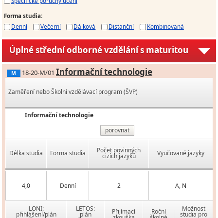
Specifické poruchy učení
Forma studia
:
Denní
Večerní
Dálková
Distanční
Kombinovaná
Úplné střední odborné vzdělání s maturitou
Informační technologie
18-20-M/01
M
Zaměření nebo Školní vzdělávací program (ŠVP)
Informační technologie
porovnat
Počet povinných
Délka studia
Forma studia
Vyučované jazyky
cizích jazyků
4,0
Denní
2
A, N
LONI:
LETOS:
Možnost
Přijímací
Roční
přihlášení/plán
plán
studia pro
zkouška
školné