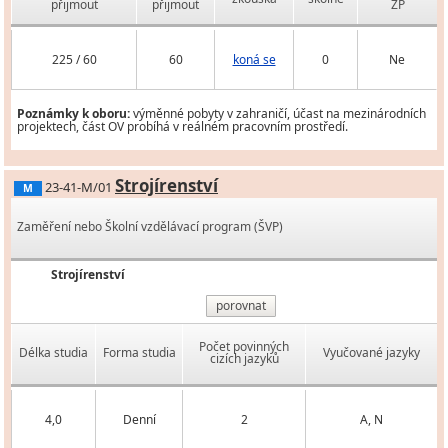
přijmout
přijmout
ZP
225 / 60
60
koná se
0
Ne
Poznámky k oboru:
výměnné pobyty v zahraničí, účast na mezinárodních
projektech, část OV probíhá v reálném pracovním prostředí.
Strojírenství
23-41-M/01
M
Zaměření nebo Školní vzdělávací program (ŠVP)
Strojírenství
porovnat
Počet povinných
Délka studia
Forma studia
Vyučované jazyky
cizích jazyků
4,0
Denní
2
A, N