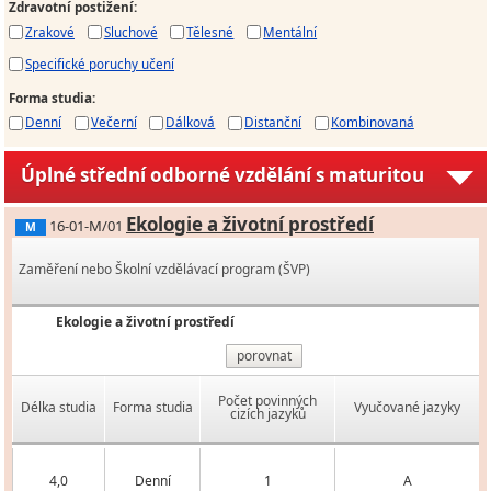
Zdravotní postižení
:
Zrakové
Sluchové
Tělesné
Mentální
Specifické poruchy učení
Forma studia
:
Denní
Večerní
Dálková
Distanční
Kombinovaná
Úplné střední odborné vzdělání s maturitou
Ekologie a životní prostředí
16-01-M/01
M
Zaměření nebo Školní vzdělávací program (ŠVP)
Ekologie a životní prostředí
porovnat
Počet povinných
Délka studia
Forma studia
Vyučované jazyky
cizích jazyků
4,0
Denní
1
A