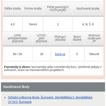
Počet povinných
Délka studia
Forma studia
Vyučované jazyky
cizích jazyků
4,0
Denní
2
A, N, Š, R
LONI:
LETOS:
Možnost
Přijímací
Roční
přihlášení/plán
plán
studia pro
zkouška
školné
přijmout
přijmout
ZP
80 / 30
30
koná se
0
Tělesně
Poznámky k oboru:
barmanský nebo someliérský kurz, výměnné pobyty v
zahraničí, účast na mezinárodních projektech.
Navštívené školy
Střední odborná škola, Šumperk, Zemědělská 3, Zemědělská
2115/3, Šumperk