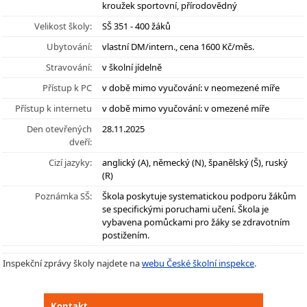
kroužek sportovní, přírodovědný
Velikost školy:
SŠ 351 - 400 žáků
Ubytování:
vlastní DM/intern., cena 1600 Kč/měs.
Stravování:
v školní jídelně
Přístup k PC
v době mimo vyučování: v neomezené míře
Přístup k internetu
v době mimo vyučování: v omezené míře
Den otevřených
28.11.2025
dveří:
Cizí jazyky:
anglický (A), německý (N), španělský (Š), ruský
(R)
Poznámka SŠ:
Škola poskytuje systematickou podporu žákům
se specifickými poruchami učení. Škola je
vybavena pomůckami pro žáky se zdravotním
postižením.
Inspekční zprávy školy najdete na
webu České školní inspekce
.
Kontakt