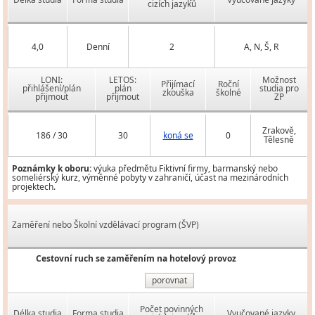
cizích jazyků
4,0
Denní
2
A, N, Š, R
LONI:
LETOS:
Možnost
Přijímací
Roční
přihlášení/plán
plán
studia pro
zkouška
školné
přijmout
přijmout
ZP
Zrakově,
186 / 30
30
koná se
0
Tělesně
Poznámky k oboru:
výuka předmětu Fiktivní firmy, barmanský nebo
someliérský kurz, výměnné pobyty v zahraničí, účast na mezinárodních
projektech.
Zaměření nebo Školní vzdělávací program (ŠVP)
Cestovní ruch se zaměřením na hotelový provoz
porovnat
Počet povinných
Délka studia
Forma studia
Vyučované jazyky