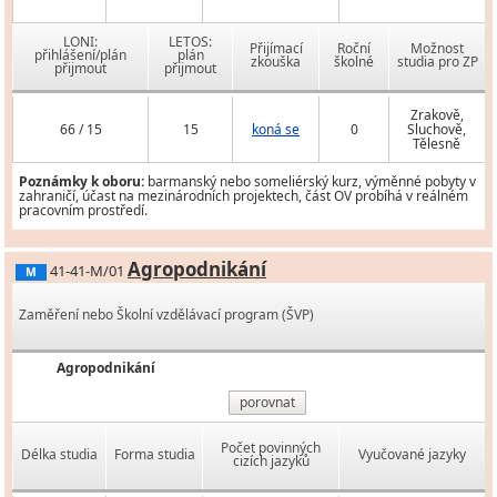
LONI:
LETOS:
Přijímací
Roční
Možnost
přihlášení/plán
plán
zkouška
školné
studia pro ZP
přijmout
přijmout
Zrakově,
66 / 15
15
koná se
0
Sluchově,
Tělesně
Poznámky k oboru:
barmanský nebo someliérský kurz, výměnné pobyty v
zahraničí, účast na mezinárodních projektech, část OV probíhá v reálném
pracovním prostředí.
Agropodnikání
41-41-M/01
M
Zaměření nebo Školní vzdělávací program (ŠVP)
Agropodnikání
porovnat
Počet povinných
Délka studia
Forma studia
Vyučované jazyky
cizích jazyků