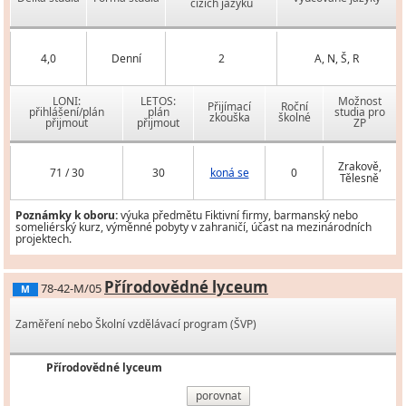
cizích jazyků
4,0
Denní
2
A, N, Š, R
LONI:
LETOS:
Možnost
Přijímací
Roční
přihlášení/plán
plán
studia pro
zkouška
školné
přijmout
přijmout
ZP
Zrakově,
71 / 30
30
koná se
0
Tělesně
Poznámky k oboru:
výuka předmětu Fiktivní firmy, barmanský nebo
someliérský kurz, výměnné pobyty v zahraničí, účast na mezinárodních
projektech.
Přírodovědné lyceum
78-42-M/05
M
Zaměření nebo Školní vzdělávací program (ŠVP)
Přírodovědné lyceum
porovnat