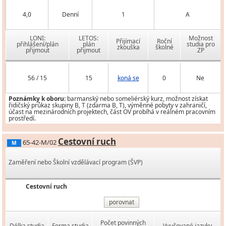
4,0
Denní
1
A
LONI:
LETOS:
Možnost
Přijímací
Roční
přihlášení/plán
plán
studia pro
zkouška
školné
přijmout
přijmout
ZP
56 / 15
15
koná se
0
Ne
Poznámky k oboru:
barmanský nebo someliérský kurz, možnost získat
řidičský průkaz skupiny B, T (zdarma B, T), výměnné pobyty v zahraničí,
účast na mezinárodních projektech, část OV probíhá v reálném pracovním
prostředí.
Cestovní ruch
65-42-M/02
M
Zaměření nebo Školní vzdělávací program (ŠVP)
Cestovní ruch
porovnat
Počet povinných
Délka studia
Forma studia
Vyučované jazyky