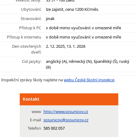
Velikost školy:
SŠ 51 - 100 žáků
Ubytování:
lze zajistit, cena 1200 Kč/měs.
Stravování:
jinak
Přístup k PC
v době mimo vyučování: v omezené míře
Přístup k internetu
v době mimo vyučování: v omezené míře
Den otevřených
2. 12. 2025, 13. 1. 2026
dveří:
Cizí jazyky:
anglický (A), německý (N), španělský (Š), ruský
(R)
Inspekční zprávy školy najdete na
webu České školní inspekce
.
Kontakt
www
http://www.sosunicov.cz
E-mail
sosunicov@sosunicov.cz
Telefon
585 002 057