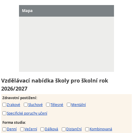
Mapa
Vzdělávací nabídka školy pro školní rok
2026/2027
Zdravotní postižení
:
Zrakové
Sluchové
Tělesné
Mentální
Specifické poruchy učení
Forma studia
:
Denní
Večerní
Dálková
Distanční
Kombinovaná