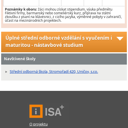
Poznámky k oboru:
žáci mohou získat stipendium, výuka předmětu
Fiktivní firmy, barmanský nebo someliérský kurz, příprava na státní
zkoušku z psaní na klávesnici, z cizího jazyka, výměnné pobyty v zahraničí,
účast na mezinárodních projektech.
Úplné střední odborné vzdělání s vyučením i
maturitou - nástavbové studium
Navštívené školy
Střední odborná škola, Stromořadí 420, Uničov, s.r.o.
O projektu