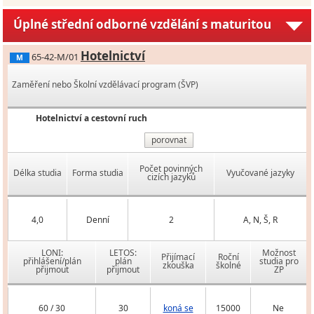
Úplné střední odborné vzdělání s maturitou
Hotelnictví
65-42-M/01
M
Zaměření nebo Školní vzdělávací program (ŠVP)
Hotelnictví a cestovní ruch
porovnat
Počet povinných
Délka studia
Forma studia
Vyučované jazyky
cizích jazyků
4,0
Denní
2
A, N, Š, R
LONI:
LETOS:
Možnost
Přijímací
Roční
přihlášení/plán
plán
studia pro
zkouška
školné
přijmout
přijmout
ZP
60 / 30
30
koná se
15000
Ne