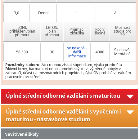
3,0
Denní
1
A
LONI:
LETOS:
Možnost
Přijímací
Roční
přihlášení/plán
plán
studia pro
zkouška
školné
přijmout
přijmout
ZP
se nekoná -
Sluchově,
58 / 30
30
další
4000
Mentálně
informace
Poznámky k oboru:
žáci mohou získat stipendium, výuka předmětu
Fiktivní firmy, barmanský nebo someliérský kurz, výměnné pobyty v
zahraničí, účast na mezinárodních projektech, část OV probíhá v reálném
pracovním prostředí.
Úplné střední odborné vzdělání s maturitou
Úplné střední odborné vzdělání s vyučením i
maturitou - nástavbové studium
Navštívené školy