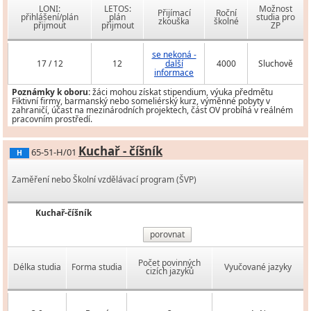
LONI:
LETOS:
Možnost
Přijímací
Roční
přihlášení/plán
plán
studia pro
zkouška
školné
přijmout
přijmout
ZP
se nekoná -
17 / 12
12
další
4000
Sluchově
informace
Poznámky k oboru:
žáci mohou získat stipendium, výuka předmětu
Fiktivní firmy, barmanský nebo someliérský kurz, výměnné pobyty v
zahraničí, účast na mezinárodních projektech, část OV probíhá v reálném
pracovním prostředí.
Kuchař - číšník
65-51-H/01
H
Zaměření nebo Školní vzdělávací program (ŠVP)
Kuchař-číšník
porovnat
Počet povinných
Délka studia
Forma studia
Vyučované jazyky
cizích jazyků