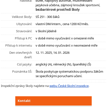
nabídka:
bufet, nápojový automat, multimediální
jazyková učebna, zájmový kroužek sportovní,
bezbariérové prostředí školy
Velikost školy:
SŠ 251 - 300 žáků
Ubytování:
vlastní DM/intern., cena 1200 Kč/měs.
Stravování:
v školní jídelně
Přístup k PC
v době mimo vyučování: v omezené míře
Přístup k internetu
v době mimo vyučování: v neomezené míře
Den otevřených
12. 11. 2025, 14. 01. 2026
dveří:
Cizí jazyky:
anglický (A), německý (N), španělský (Š)
Poznámka SŠ:
Škola poskytuje systematickou podporu žákům
se specifickými poruchami učení.
Inspekční zprávy školy najdete na
webu České školní inspekce
.
Kontakt