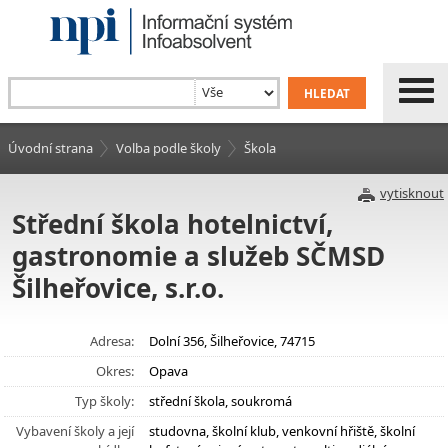
Úvodní strana
Volba podle školy
Škola
vytisknout
Střední škola hotelnictví,
gastronomie a služeb SČMSD
Šilheřovice, s.r.o.
Adresa:
Dolní 356, Šilheřovice, 74715
Okres:
Opava
Typ školy:
střední škola, soukromá
Vybavení školy a její
studovna, školní klub, venkovní hřiště, školní