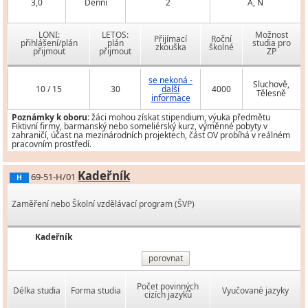
3,0
Denní
2
A, N
LONI:
LETOS:
Možnost
Přijímací
Roční
přihlášení/plán
plán
studia pro
zkouška
školné
přijmout
přijmout
ZP
se nekoná -
Sluchově,
10 / 15
30
další
4000
Tělesně
informace
Poznámky k oboru:
žáci mohou získat stipendium, výuka předmětu
Fiktivní firmy, barmanský nebo someliérský kurz, výměnné pobyty v
zahraničí, účast na mezinárodních projektech, část OV probíhá v reálném
pracovním prostředí.
Kadeřník
69-51-H/01
H
Zaměření nebo Školní vzdělávací program (ŠVP)
Kadeřník
porovnat
Počet povinných
Délka studia
Forma studia
Vyučované jazyky
cizích jazyků