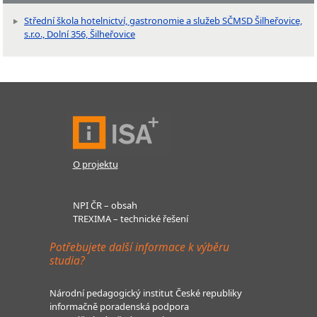
Střední škola hotelnictví, gastronomie a služeb SČMSD Šilheřovice,
s.r.o., Dolní 356, Šilheřovice
O projektu
NPI ČR – obsah
TREXIMA – technické řešení
Potřebujete další informace k výběru
studia?
Národní pedagogický institut České republiky
informačně poradenská podpora