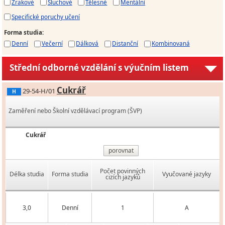
Zrakové
Sluchové
Tělesné
Mentální
Specifické poruchy učení
Forma studia
:
Denní
Večerní
Dálková
Distanční
Kombinovaná
Střední odborné vzdělání s výučním listem
Cukrář
29-54-H/01
H
Zaměření nebo Školní vzdělávací program (ŠVP)
Cukrář
porovnat
Počet povinných
Délka studia
Forma studia
Vyučované jazyky
cizích jazyků
3,0
Denní
1
A