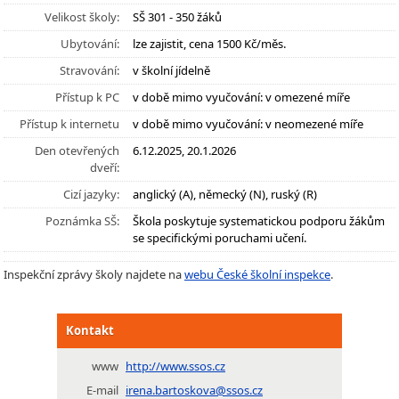
Velikost školy:
SŠ 301 - 350 žáků
Ubytování:
lze zajistit, cena 1500 Kč/měs.
Stravování:
v školní jídelně
Přístup k PC
v době mimo vyučování: v omezené míře
Přístup k internetu
v době mimo vyučování: v neomezené míře
Den otevřených
6.12.2025, 20.1.2026
dveří:
Cizí jazyky:
anglický (A), německý (N), ruský (R)
Poznámka SŠ:
Škola poskytuje systematickou podporu žákům
se specifickými poruchami učení.
Inspekční zprávy školy najdete na
webu České školní inspekce
.
Kontakt
www
http://www.ssos.cz
E-mail
irena.bartoskova@ssos.cz