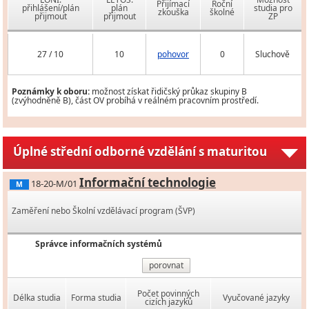
Přijímací
Roční
přihlášení/plán
plán
studia pro
zkouška
školné
přijmout
přijmout
ZP
27 / 10
10
pohovor
0
Sluchově
Poznámky k oboru:
možnost získat řidičský průkaz skupiny B
(zvýhodněně B), část OV probíhá v reálném pracovním prostředí.
Úplné střední odborné vzdělání s maturitou
Informační technologie
18-20-M/01
M
Zaměření nebo Školní vzdělávací program (ŠVP)
Správce informačních systémů
porovnat
Počet povinných
Délka studia
Forma studia
Vyučované jazyky
cizích jazyků