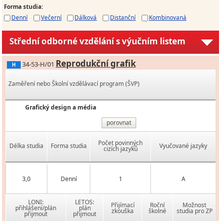
Forma studia
:
Denní
Večerní
Dálková
Distanční
Kombinovaná
Střední odborné vzdělání s výučním listem
Reprodukční grafik
34-53-H/01
H
Zaměření nebo Školní vzdělávací program (ŠVP)
Grafický design a média
porovnat
Počet povinných
Délka studia
Forma studia
Vyučované jazyky
cizích jazyků
3,0
Denní
1
A
LONI:
LETOS:
Přijímací
Roční
Možnost
přihlášení/plán
plán
zkouška
školné
studia pro ZP
přijmout
přijmout