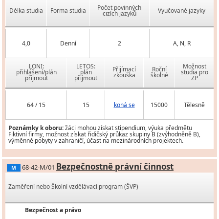
Počet povinných
Délka studia
Forma studia
Vyučované jazyky
cizích jazyků
4,0
Denní
2
A, N, R
LONI:
LETOS:
Možnost
Přijímací
Roční
přihlášení/plán
plán
studia pro
zkouška
školné
přijmout
přijmout
ZP
64 / 15
15
koná se
15000
Tělesně
Poznámky k oboru:
žáci mohou získat stipendium, výuka předmětu
Fiktivní firmy, možnost získat řidičský průkaz skupiny B (zvýhodněně B),
výměnné pobyty v zahraničí, účast na mezinárodních projektech.
Bezpečnostně právní činnost
68-42-M/01
M
Zaměření nebo Školní vzdělávací program (ŠVP)
Bezpečnost a právo