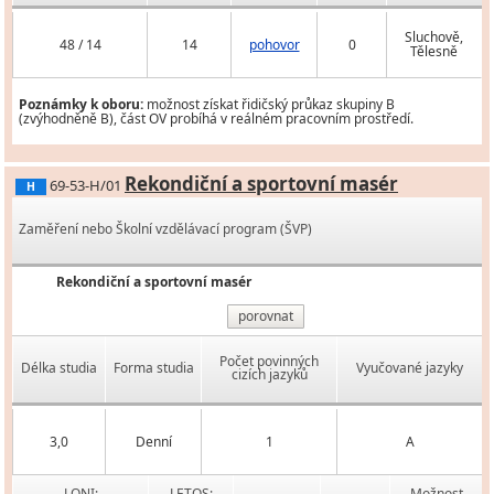
Sluchově,
48 / 14
14
pohovor
0
Tělesně
Poznámky k oboru:
možnost získat řidičský průkaz skupiny B
(zvýhodněně B), část OV probíhá v reálném pracovním prostředí.
Rekondiční a sportovní masér
69-53-H/01
H
Zaměření nebo Školní vzdělávací program (ŠVP)
Rekondiční a sportovní masér
porovnat
Počet povinných
Délka studia
Forma studia
Vyučované jazyky
cizích jazyků
3,0
Denní
1
A
LONI:
LETOS:
Možnost