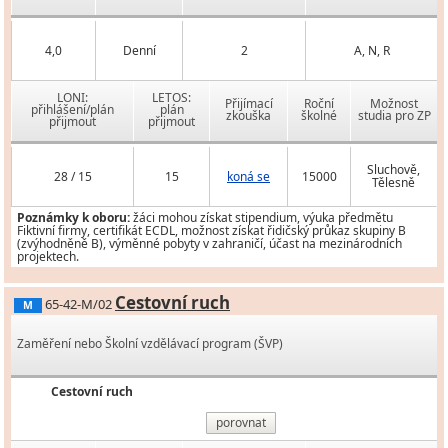
4,0
Denní
2
A, N, R
LONI:
LETOS:
Přijímací
Roční
Možnost
přihlášení/plán
plán
zkouška
školné
studia pro ZP
přijmout
přijmout
Sluchově,
28 / 15
15
koná se
15000
Tělesně
Poznámky k oboru:
žáci mohou získat stipendium, výuka předmětu
Fiktivní firmy, certifikát ECDL, možnost získat řidičský průkaz skupiny B
(zvýhodněně B), výměnné pobyty v zahraničí, účast na mezinárodních
projektech.
Cestovní ruch
65-42-M/02
M
Zaměření nebo Školní vzdělávací program (ŠVP)
Cestovní ruch
porovnat