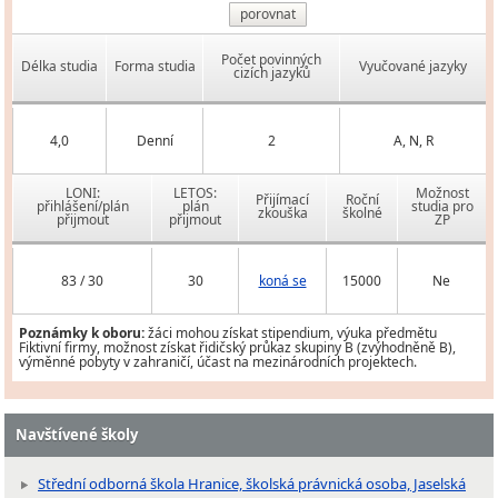
porovnat
Počet povinných
Délka studia
Forma studia
Vyučované jazyky
cizích jazyků
4,0
Denní
2
A, N, R
LONI:
LETOS:
Možnost
Přijímací
Roční
přihlášení/plán
plán
studia pro
zkouška
školné
přijmout
přijmout
ZP
83 / 30
30
koná se
15000
Ne
Poznámky k oboru:
žáci mohou získat stipendium, výuka předmětu
Fiktivní firmy, možnost získat řidičský průkaz skupiny B (zvýhodněně B),
výměnné pobyty v zahraničí, účast na mezinárodních projektech.
Navštívené školy
Střední odborná škola Hranice, školská právnická osoba, Jaselská