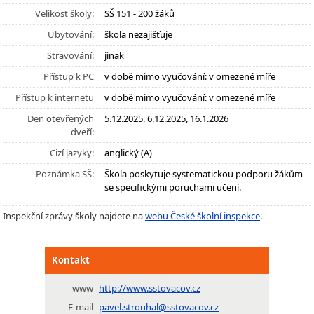
Velikost školy:
SŠ 151 - 200 žáků
Ubytování:
škola nezajišťuje
Stravování:
jinak
Přístup k PC
v době mimo vyučování: v omezené míře
Přístup k internetu
v době mimo vyučování: v omezené míře
Den otevřených
5.12.2025, 6.12.2025, 16.1.2026
dveří:
Cizí jazyky:
anglický (A)
Poznámka SŠ:
Škola poskytuje systematickou podporu žákům
se specifickými poruchami učení.
Inspekční zprávy školy najdete na
webu České školní inspekce
.
Kontakt
www
http://www.sstovacov.cz
E-mail
pavel.strouhal@sstovacov.cz