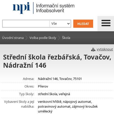
Úvodní strana
Volba podle školy
Škola
vytisknout
Střední škola řezbářská, Tovačov,
Nádražní 146
Adresa:
Nádražní 146, Tovačov, 75101
Okres:
Přerov
Typ školy:
střední škola, veřejná
Vybavení školy a její
venkovní hřiště, nápojový automat,
nabídka:
potravinový automat, zájmový kroužek
umělecký