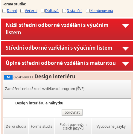
Forma studia
:
Denní
Večerní
Dálková
Distanční
Kombinovaná
Nižší střední odborné vzdělání s výučním
listem
Střední odborné vzdělání s výučním listem
Úplné střední odborné vzdělání s maturitou
Design interiéru
82-41-M/11
M
Zaměření nebo Školní vzdělávací program (ŠVP)
Design interiéru a nábytku
porovnat
Počet povinných
Délka studia
Forma studia
Vyučované jazyky
cizích jazyků