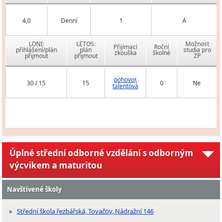
4,0
Denní
1
A
LONI:
LETOS:
Možnost
Přijímací
Roční
přihlášení/plán
plán
studia pro
zkouška
školné
přijmout
přijmout
ZP
pohovor,
30 / 15
15
0
Ne
talentová
Úplné střední odborné vzdělání s odborným
výcvikem a maturitou
Navštívené školy
Střední škola řezbářská, Tovačov, Nádražní 146