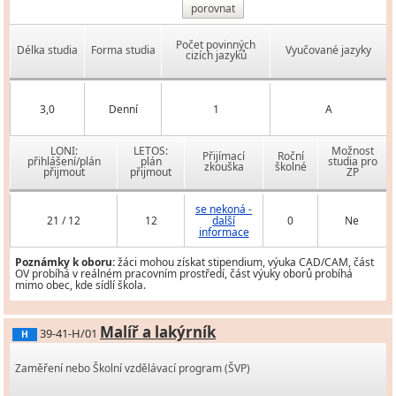
porovnat
Počet povinných
Délka studia
Forma studia
Vyučované jazyky
cizích jazyků
3,0
Denní
1
A
LONI:
LETOS:
Možnost
Přijímací
Roční
přihlášení/plán
plán
studia pro
zkouška
školné
přijmout
přijmout
ZP
se nekoná -
21 / 12
12
další
0
Ne
informace
Poznámky k oboru:
žáci mohou získat stipendium, výuka CAD/CAM, část
OV probíhá v reálném pracovním prostředí, část výuky oborů probíhá
mimo obec, kde sídlí škola.
Malíř a lakýrník
39-41-H/01
H
Zaměření nebo Školní vzdělávací program (ŠVP)