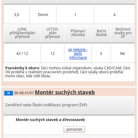
3,0
Denní
1
A
LONI:
LETOS:
Možnost
Přijímací
Roční
přihlášení/plán
plán
studia pro
zkouška
školné
přijmout
přijmout
ZP
se nekoná -
42 / 12
12
další
0
Ne
informace
Poznámky k oboru:
žáci mohou získat stipendium, výuka CAD/CAM, část
OV probíhá v reálném pracovním prostředí, část výuky oborů probíhá
mimo obec, kde sídlí škola.
Montér suchých staveb
36-66-H/01
H
Zaměření nebo Školní vzdělávací program (ŠVP)
Montér suchých staveb a dřevostaveb
porovnat