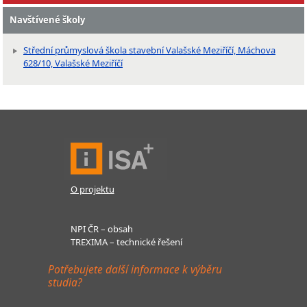
Navštívené školy
Střední průmyslová škola stavební Valašské Meziříčí, Máchova
628/10, Valašské Meziříčí
O projektu
NPI ČR – obsah
TREXIMA – technické řešení
Potřebujete další informace k výběru
studia?