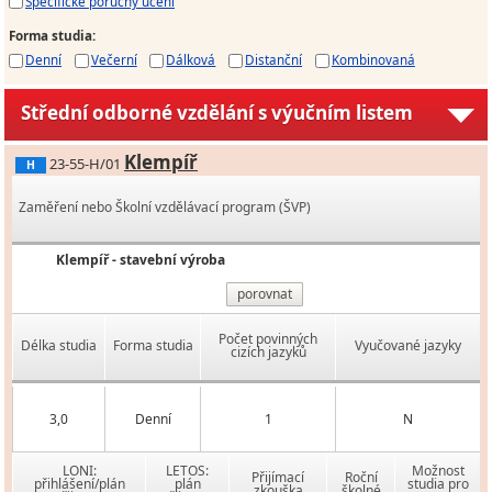
Specifické poruchy učení
Forma studia
:
Denní
Večerní
Dálková
Distanční
Kombinovaná
Střední odborné vzdělání s výučním listem
Klempíř
23-55-H/01
H
Zaměření nebo Školní vzdělávací program (ŠVP)
Klempíř - stavební výroba
porovnat
Počet povinných
Délka studia
Forma studia
Vyučované jazyky
cizích jazyků
3,0
Denní
1
N
LONI:
LETOS:
Možnost
Přijímací
Roční
přihlášení/plán
plán
studia pro
zkouška
školné