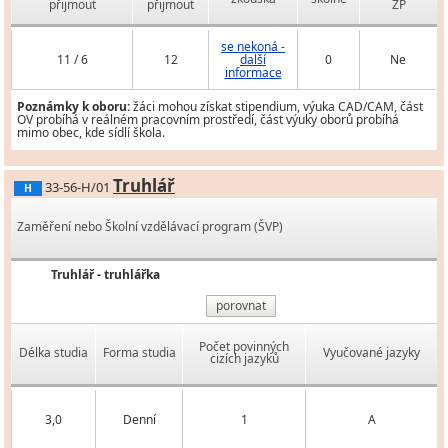
přijmout
přijmout
ZP
se nekoná -
11 / 6
12
další
0
Ne
informace
Poznámky k oboru:
žáci mohou získat stipendium, výuka CAD/CAM, část
OV probíhá v reálném pracovním prostředí, část výuky oborů probíhá
mimo obec, kde sídlí škola.
Truhlář
33-56-H/01
H
Zaměření nebo Školní vzdělávací program (ŠVP)
Truhlář - truhlářka
porovnat
Počet povinných
Délka studia
Forma studia
Vyučované jazyky
cizích jazyků
3,0
Denní
1
A