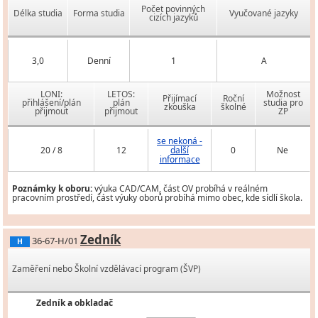
Počet povinných
Délka studia
Forma studia
Vyučované jazyky
cizích jazyků
3,0
Denní
1
A
LONI:
LETOS:
Možnost
Přijímací
Roční
přihlášení/plán
plán
studia pro
zkouška
školné
přijmout
přijmout
ZP
se nekoná -
20 / 8
12
další
0
Ne
informace
Poznámky k oboru:
výuka CAD/CAM, část OV probíhá v reálném
pracovním prostředí, část výuky oborů probíhá mimo obec, kde sídlí škola.
Zedník
36-67-H/01
H
Zaměření nebo Školní vzdělávací program (ŠVP)
Zedník a obkladač