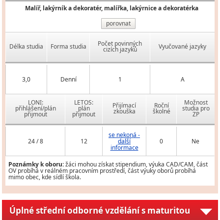
Malíř, lakýrník a dekoratér, malířka, lakýrnice a dekoratérka
porovnat
Počet povinných
Délka studia
Forma studia
Vyučované jazyky
cizích jazyků
3,0
Denní
1
A
LONI:
LETOS:
Možnost
Přijímací
Roční
přihlášení/plán
plán
studia pro
zkouška
školné
přijmout
přijmout
ZP
se nekoná -
24 / 8
12
další
0
Ne
informace
Poznámky k oboru:
žáci mohou získat stipendium, výuka CAD/CAM, část
OV probíhá v reálném pracovním prostředí, část výuky oborů probíhá
mimo obec, kde sídlí škola.
Úplné střední odborné vzdělání s maturitou