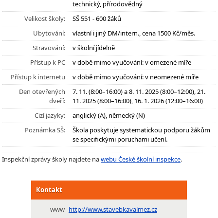
technický, přírodovědný
Velikost školy:
SŠ 551 - 600 žáků
Ubytování:
vlastní i jiný DM/intern., cena 1500 Kč/měs.
Stravování:
v školní jídelně
Přístup k PC
v době mimo vyučování: v omezené míře
Přístup k internetu
v době mimo vyučování: v neomezené míře
Den otevřených
7. 11. (8:00–16:00) a 8. 11. 2025 (8:00–12:00), 21.
dveří:
11. 2025 (8:00–16:00), 16. 1. 2026 (12:00–16:00)
Cizí jazyky:
anglický (A), německý (N)
Poznámka SŠ:
Škola poskytuje systematickou podporu žákům
se specifickými poruchami učení.
Inspekční zprávy školy najdete na
webu České školní inspekce
.
Kontakt
www
http://www.stavebkavalmez.cz