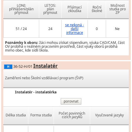
LONI:
LETOS:
Možnost
Přijímací
Roční
přihlášení/plán
plán
studia pro
zkouška
školné
přijmout
přijmout
ZP
se nekoná -
51 / 24
24
další
0
Ne
informace
Poznámky k oboru:
žáci mohou získat stipendium, výuka CAD/CAM, část
OV probíhá v reálném pracovním prostředí, část výuky oborů probíhá
mimo obec, kde sídlí škola.
Instalatér
36-52-H/01
H
Zaměření nebo Školní vzdělávací program (ŠVP)
Instalatér - instalatérka
porovnat
Počet povinných
Délka studia
Forma studia
Vyučované jazyky
cizích jazyků