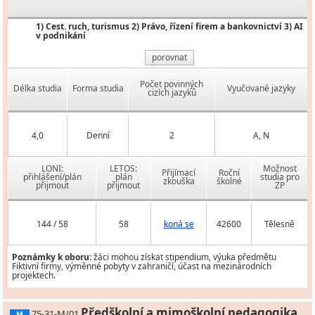
1) Cest. ruch, turismus 2) Právo, řízení firem a bankovnictví 3) AI
v podnikání
porovnat
Počet povinných
Délka studia
Forma studia
Vyučované jazyky
cizích jazyků
4,0
Denní
2
A, N
LONI:
LETOS:
Možnost
Přijímací
Roční
přihlášení/plán
plán
studia pro
zkouška
školné
přijmout
přijmout
ZP
144 / 58
58
koná se
42600
Tělesně
Poznámky k oboru:
žáci mohou získat stipendium, výuka předmětu
Fiktivní firmy, výměnné pobyty v zahraničí, účast na mezinárodních
projektech.
Předškolní a mimoškolní pedagogika
75-31-M/01
M