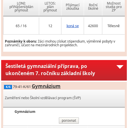
LONI:
LETOS:
Možnost
Přijímací
Roční
přihlášení/plán
plán
studia pro
zkouška
školné
přijmout
přijmout
ZP
65 / 16
12
koná se
42600
Tělesně
Poznámky k oboru:
žáci mohou získat stipendium, výměnné pobyty v
zahraničí, účast na mezinárodních projektech.
Šestiletá gymnaziální příprava, po
ukončeném 7. ročníku základní školy
Gymnázium
79-41-K/61
K/6
Zaměření nebo Školní vzdělávací program (ŠVP)
Gymnázium
porovnat