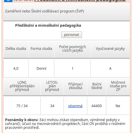
Zaměření nebo Školní vzdělávací program (ŠVP)
Předškolní a mimoškolní pedagogika
porovnat
Počet povinných
Délka studia
Forma studia
Vyučované jazyky
cizích jazyků
4,0
Denní
1
A
LONI:
LETOS:
Možnost
Přijímací
Roční
přihlášení/plán
plán
studia pro
zkouška
školné
přijmout
přijmout
ZP
75 / 34
34
písemná
44400
Ne
Poznámky k oboru:
žáci mohou získat stipendium, výměnné pobyty v
zahraničí, účast na mezinárodních projektech, část OV probíhá v reálném
pracovním prostředí.