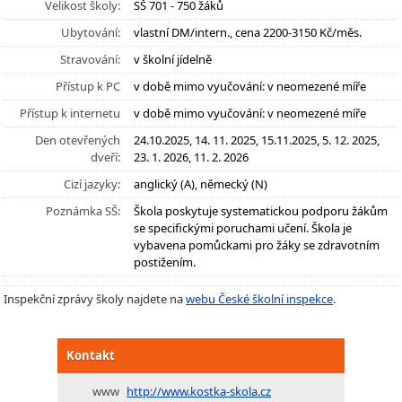
Velikost školy:
SŠ 701 - 750 žáků
Ubytování:
vlastní DM/intern., cena 2200-3150 Kč/měs.
Stravování:
v školní jídelně
Přístup k PC
v době mimo vyučování: v neomezené míře
Přístup k internetu
v době mimo vyučování: v neomezené míře
Den otevřených
24.10.2025, 14. 11. 2025, 15.11.2025, 5. 12. 2025,
dveří:
23. 1. 2026, 11. 2. 2026
Cizí jazyky:
anglický (A), německý (N)
Poznámka SŠ:
Škola poskytuje systematickou podporu žákům
se specifickými poruchami učení. Škola je
vybavena pomůckami pro žáky se zdravotním
postižením.
Inspekční zprávy školy najdete na
webu České školní inspekce
.
Kontakt
www
http://www.kostka-skola.cz