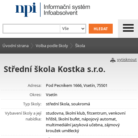
Úvodní strana
Volba podle školy
Škola
vytisknout
Střední škola Kostka s.r.o.
Adresa:
Pod Pecníkem 1666, Vsetín, 75501
Okres:
Vsetín
Typ školy:
střední škola, soukromá
Vybavení školy a její
studovna, školní klub, fitcentrum, venkovní
nabídka:
hřiště, školní bufet, nápojový automat,
multimediální jazyková učebna, zájmový
kroužek umělecký