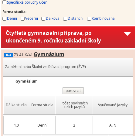
Specifické poruchy učení
Forma studia
:
Denní
Večerní
Dálková
Distanční
Kombinovaná
Čtyřletá gymnaziální příprava, po
ukončeném 9. ročníku základní školy
Gymnázium
79-41-K/41
K/4
Zaměření nebo Školní vzdělávací program (ŠVP)
Gymnázium
porovnat
Počet povinných
Délka studia
Forma studia
Vyučované jazyky
cizích jazyků
4,0
Denní
2
A, N