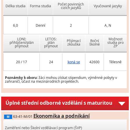
Počet povinných
Délka studia
Forma studia
Vyučované jazyky
cizích jazyků
6,0
Denní
2
A, N
LONI:
LETOS:
Možnost
Přijímací
Roční
přihlášení/plán
plán
studia pro
zkouška
školné
přijmout
přijmout
ZP
20 / 17
24
koná se
42600
Tělesně
Poznámky k oboru:
žáci mohou získat stipendium, výměnné pobyty v
zahraničí, účast na mezinárodních projektech.
Úplné střední odborné vzdělání s maturitou
Ekonomika a podnikání
63-41-M/01
M
Zaměření nebo Školní vzdělávací program (ŠVP)