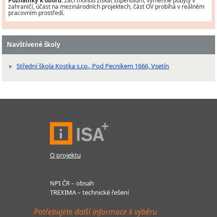
Poznámky k oboru:
žáci mohou získat stipendium, výměnné pobyty v
zahraničí, účast na mezinárodních projektech, část OV probíhá v reálném
pracovním prostředí.
Navštívené školy
Střední škola Kostka s.r.o., Pod Pecníkem 1666, Vsetín
O projektu
NPI ČR – obsah
TREXIMA – technické řešení
Potřebujete další informace k výběru