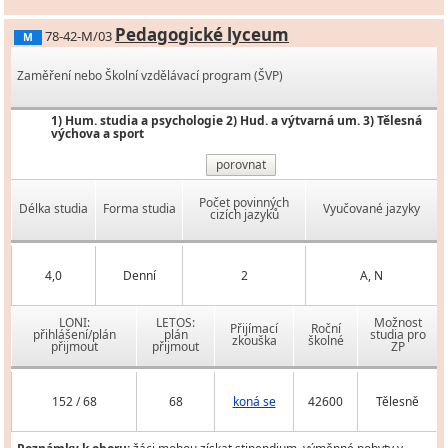
Pedagogické lyceum
78-42-M/03
M
Zaměření nebo Školní vzdělávací program (ŠVP)
1) Hum. studia a psychologie 2) Hud. a výtvarná um. 3) Tělesná
výchova a sport
porovnat
Počet povinných
Délka studia
Forma studia
Vyučované jazyky
cizích jazyků
4,0
Denní
2
A, N
LONI:
LETOS:
Možnost
Přijímací
Roční
přihlášení/plán
plán
studia pro
zkouška
školné
přijmout
přijmout
ZP
152 / 68
68
koná se
42600
Tělesně