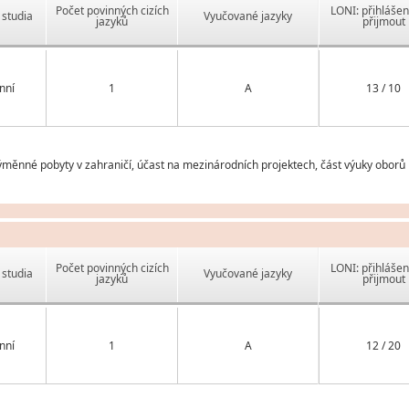
Počet povinných cizích
LONI: přihlášen
studia
Vyučované jazyky
jazyků
přijmout
nní
1
A
13 / 10
ěnné pobyty v zahraničí, účast na mezinárodních projektech, část výuky oborů p
Počet povinných cizích
LONI: přihlášen
studia
Vyučované jazyky
jazyků
přijmout
nní
1
A
12 / 20