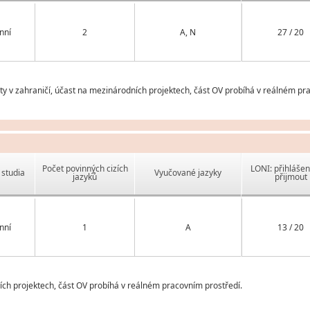
nní
2
A, N
27 / 20
v zahraničí, účast na mezinárodních projektech, část OV probíhá v reálném pra
Počet povinných cizích
LONI: přihlášen
studia
Vyučované jazyky
jazyků
přijmout
nní
1
A
13 / 20
ch projektech, část OV probíhá v reálném pracovním prostředí.