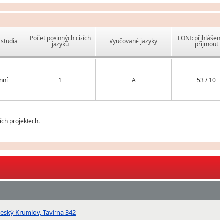
Počet povinných cizích
LONI: přihlášen
studia
Vyučované jazyky
jazyků
přijmout
nní
1
A
53 / 10
ch projektech.
Český Krumlov, Tavírna 342