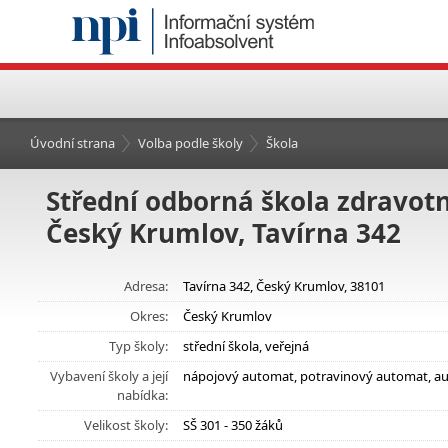
Úvodní strana
Volba podle školy
Škola
Střední odborná škola zdravotni
Český Krumlov, Tavírna 342
Adresa:
Tavírna 342, Český Krumlov, 38101
Okres:
Český Krumlov
Typ školy:
střední škola, veřejná
Vybavení školy a její
nápojový automat, potravinový automat, au
nabídka:
Velikost školy:
SŠ 301 - 350 žáků