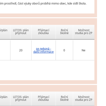
m prostředí, část výuky oborů probíhá mimo obec, kde sídlí škola.
í/plán
LETOS: plán
Přijímací
Roční
Možnost
přijmout
zkouška
školné
studia pro ZP
se nekoná -
20
0
Ne
další informace
í/plán
LETOS: plán
Přijímací
Roční
Možnost
přijmout
zkouška
školné
studia pro ZP