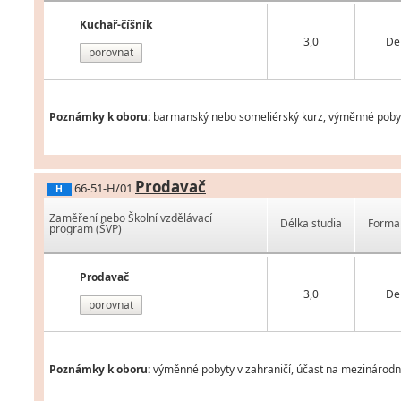
Kuchař-číšník
3,0
De
porovnat
Poznámky k oboru:
barmanský nebo someliérský kurz, výměnné pobyty 
Prodavač
66-51-H/01
H
Zaměření nebo Školní vzdělávací
Délka studia
Forma 
program (ŠVP)
Prodavač
3,0
De
porovnat
Poznámky k oboru:
výměnné pobyty v zahraničí, účast na mezinárodní