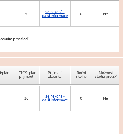
se nekoná -
20
0
Ne
další informace
covním prostředí.
í/plán
LETOS: plán
Přijímací
Roční
Možnost
přijmout
zkouška
školné
studia pro ZP
se nekoná -
20
0
Ne
další informace