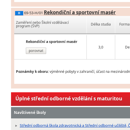
Rekondiční a sportovní masér
69-53-H/01
H
Zaměření nebo Školní vzdělávací
Délka studia
Forma 
program (ŠVP)
Rekondiční a sportovní masér
3,0
De
porovnat
Poznámky k oboru:
výměnné pobyty v zahraničí, účast na mezinárodní
Úplné střední odborné vzdělání s maturitou
Navštívené školy
Střední odborná škola zdravotnická a Střední odborné učiliště, 