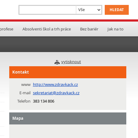
 profese
Absolventi škol a trh práce
Bez bariér
Jak na to
vytisknout
Kontakt
www
http://www.zdravkack.cz
E-mail
sekretariat@zdravkack.cz
Telefon
383 134 806
Mapa