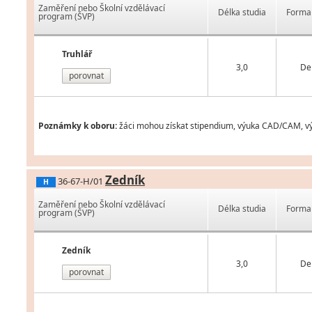
Zaměření nebo Školní vzdělávací
Délka studia
Forma 
program (ŠVP)
Truhlář
3,0
De
porovnat
Poznámky k oboru:
žáci mohou získat stipendium, výuka CAD/CAM, vým
Zedník
36-67-H/01
H
Zaměření nebo Školní vzdělávací
Délka studia
Forma 
program (ŠVP)
Zedník
3,0
De
porovnat