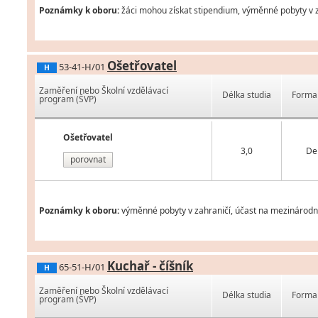
Poznámky k oboru:
žáci mohou získat stipendium, výměnné pobyty v za
Ošetřovatel
53-41-H/01
H
Zaměření nebo Školní vzdělávací
Délka studia
Forma 
program (ŠVP)
Ošetřovatel
3,0
De
porovnat
Poznámky k oboru:
výměnné pobyty v zahraničí, účast na mezinárodní
Kuchař - číšník
65-51-H/01
H
Zaměření nebo Školní vzdělávací
Délka studia
Forma 
program (ŠVP)