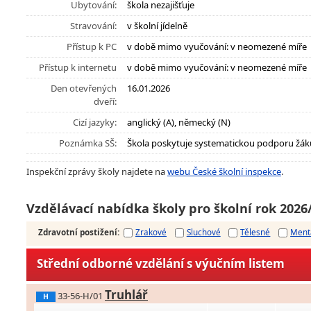
Ubytování:
škola nezajišťuje
Stravování:
v školní jídelně
Přístup k PC
v době mimo vyučování: v neomezené míře
Přístup k internetu
v době mimo vyučování: v neomezené míře
Den otevřených
16.01.2026
dveří:
Cizí jazyky:
anglický (A), německý (N)
Poznámka SŠ:
Škola poskytuje systematickou podporu žák
Inspekční zprávy školy najdete na
webu České školní inspekce
.
Vzdělávací nabídka školy pro školní rok 2026
Zdravotní postižení
:
Zrakové
Sluchové
Tělesné
Ment
Střední odborné vzdělání s výučním listem
Truhlář
33-56-H/01
H