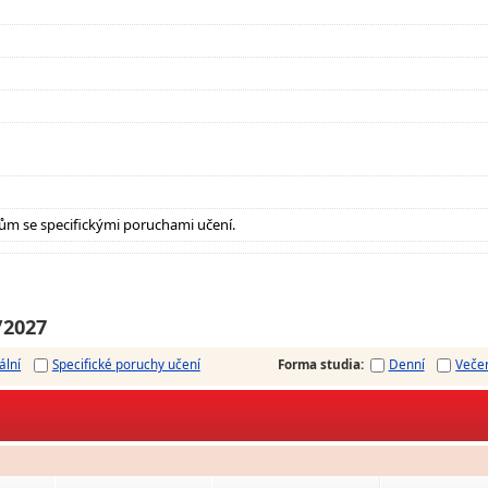
ům se specifickými poruchami učení.
/2027
ální
Specifické poruchy učení
Forma studia
:
Denní
Veče