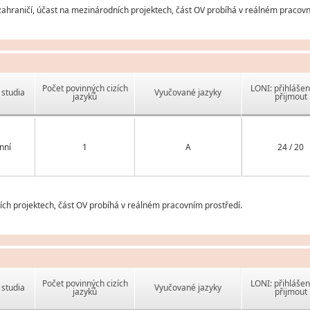
hraničí, účast na mezinárodních projektech, část OV probíhá v reálném pracovní
Počet povinných cizích
LONI: přihlášen
studia
Vyučované jazyky
jazyků
přijmout
nní
1
A
24 / 20
ch projektech, část OV probíhá v reálném pracovním prostředí.
Počet povinných cizích
LONI: přihlášen
studia
Vyučované jazyky
jazyků
přijmout