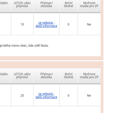
í/plán
LETOS: plán
Přijímací
Roční
Možnost
přijmout
zkouška
školné
studia pro ZP
se nekoná -
10
0
Ne
další informace
robíhá mimo obec, kde sídlí škola.
í/plán
LETOS: plán
Přijímací
Roční
Možnost
přijmout
zkouška
školné
studia pro ZP
se nekoná -
20
0
Ne
další informace