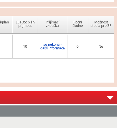
í/plán
LETOS: plán
Přijímací
Roční
Možnost
přijmout
zkouška
školné
studia pro ZP
se nekoná -
10
0
Ne
další informace