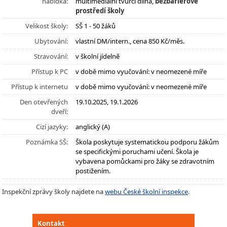
nabídka:
multimediální tvůrčí dílna,
bezbariérové
prostředí školy
Velikost školy:
SŠ 1 - 50 žáků
Ubytování:
vlastní DM/intern., cena 850 Kč/měs.
Stravování:
v školní jídelně
Přístup k PC
v době mimo vyučování: v neomezené míře
Přístup k internetu
v době mimo vyučování: v neomezené míře
Den otevřených
19.10.2025, 19.1.2026
dveří:
Cizí jazyky:
anglický (A)
Poznámka SŠ:
Škola poskytuje systematickou podporu žákům
se specifickými poruchami učení. Škola je
vybavena pomůckami pro žáky se zdravotním
postižením.
Inspekční zprávy školy najdete na
webu České školní inspekce
.
Kontakt