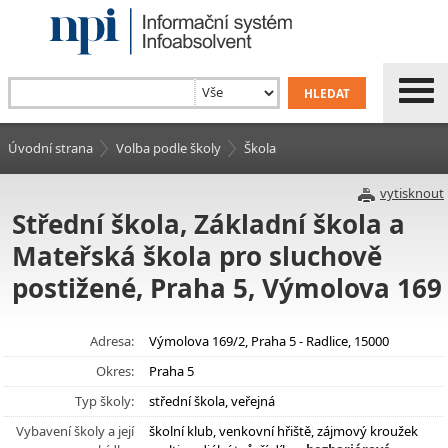
Úvodní strana
Volba podle školy
Škola
vytisknout
Střední škola, Základní škola a
Mateřská škola pro sluchově
postižené, Praha 5, Výmolova 169
Adresa:
Výmolova 169/2, Praha 5 - Radlice, 15000
Okres:
Praha 5
Typ školy:
střední škola, veřejná
Vybavení školy a její
školní klub, venkovní hřiště, zájmový kroužek