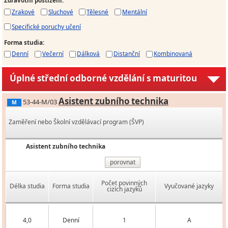
Zdravotní postižení
:
Zrakové
Sluchové
Tělesné
Mentální
Specifické poruchy učení
Forma studia
:
Denní
Večerní
Dálková
Distanční
Kombinovaná
Úplné střední odborné vzdělání s maturitou
Asistent zubního technika
53-44-M/03
M
Zaměření nebo Školní vzdělávací program (ŠVP)
Asistent zubního technika
porovnat
Počet povinných
Délka studia
Forma studia
Vyučované jazyky
cizích jazyků
4,0
Denní
1
A