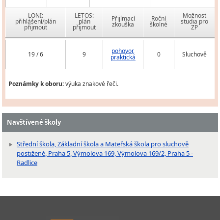
LONI:
LETOS:
Možnost
Přijímací
Roční
přihlášení/plán
plán
studia pro
zkouška
školné
přijmout
přijmout
ZP
pohovor,
19 / 6
9
0
Sluchově
praktická
Poznámky k oboru:
výuka znakové řeči.
Navštívené školy
Střední škola, Základní škola a Mateřská škola pro sluchově
postižené, Praha 5, Výmolova 169, Výmolova 169/2, Praha 5 -
Radlice