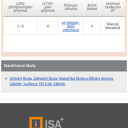
LONI:
LETOS:
Možnost
Přijímací
Roční
přihlášení/plán
plán
studia pro
zkouška
školné
přijmout
přijmout
ZP
se nekoná -
Tělesně,
2 / 4
4
další
0
Mentálně
informace
Navštívené školy
Střední škola, Základní škola, Mateřská škola a Dětský domov
Zábřeh, Sušilova 1912/40, Zábřeh