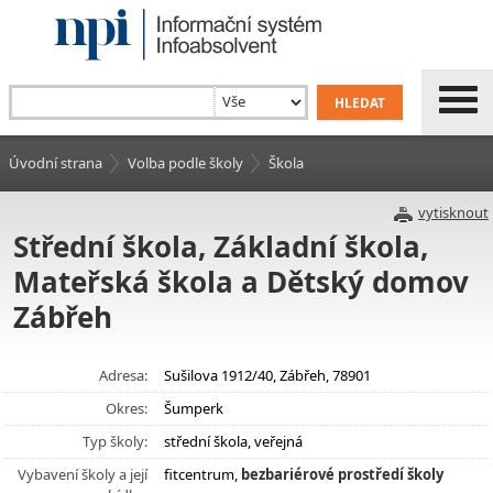
Úvodní strana
Volba podle školy
Škola
vytisknout
Střední škola, Základní škola,
Mateřská škola a Dětský domov
Zábřeh
Adresa:
Sušilova 1912/40, Zábřeh, 78901
Okres:
Šumperk
Typ školy:
střední škola, veřejná
Vybavení školy a její
fitcentrum,
bezbariérové prostředí školy