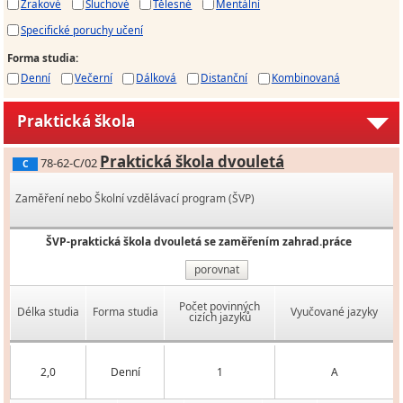
Zrakové
Sluchové
Tělesné
Mentální
Specifické poruchy učení
Forma studia
:
Denní
Večerní
Dálková
Distanční
Kombinovaná
Praktická škola
Praktická škola dvouletá
78-62-C/02
C
Zaměření nebo Školní vzdělávací program (ŠVP)
ŠVP-praktická škola dvouletá se zaměřením zahrad.práce
porovnat
Počet povinných
Délka studia
Forma studia
Vyučované jazyky
cizích jazyků
2,0
Denní
1
A