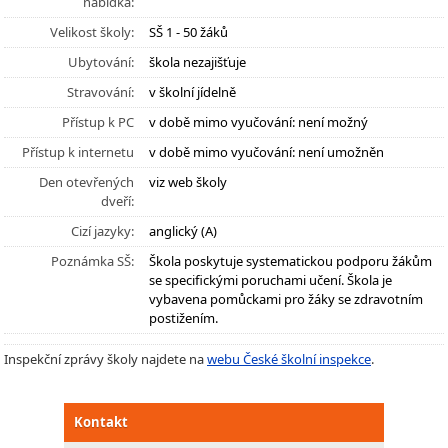
nabídka:
Velikost školy:
SŠ 1 - 50 žáků
Ubytování:
škola nezajišťuje
Stravování:
v školní jídelně
Přístup k PC
v době mimo vyučování: není možný
Přístup k internetu
v době mimo vyučování: není umožněn
Den otevřených
viz web školy
dveří:
Cizí jazyky:
anglický (A)
Poznámka SŠ:
Škola poskytuje systematickou podporu žákům
se specifickými poruchami učení. Škola je
vybavena pomůckami pro žáky se zdravotním
postižením.
Inspekční zprávy školy najdete na
webu České školní inspekce
.
Kontakt