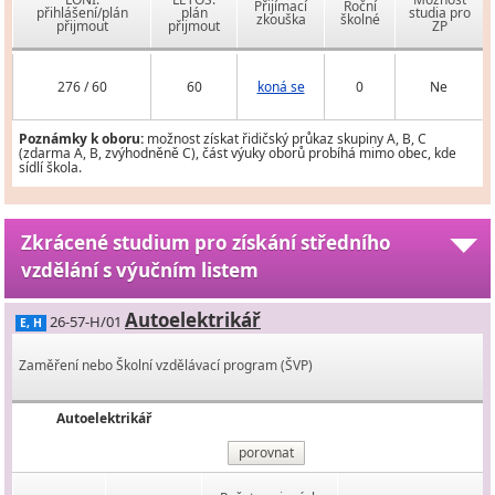
Přijímací
Roční
přihlášení/plán
plán
studia pro
zkouška
školné
přijmout
přijmout
ZP
276 / 60
60
koná se
0
Ne
Poznámky k oboru:
možnost získat řidičský průkaz skupiny A, B, C
(zdarma A, B, zvýhodněně C), část výuky oborů probíhá mimo obec, kde
sídlí škola.
Zkrácené studium pro získání středního
vzdělání s výučním listem
Autoelektrikář
26-57-H/01
E, H
Zaměření nebo Školní vzdělávací program (ŠVP)
Autoelektrikář
porovnat