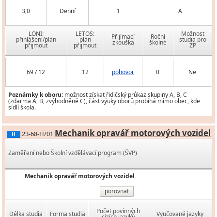
3,0
Denní
1
A
LONI:
LETOS:
Možnost
Přijímací
Roční
přihlášení/plán
plán
studia pro
zkouška
školné
přijmout
přijmout
ZP
69 / 12
12
pohovor
0
Ne
Poznámky k oboru:
možnost získat řidičský průkaz skupiny A, B, C
(zdarma A, B, zvýhodněně C), část výuky oborů probíhá mimo obec, kde
sídlí škola.
Mechanik opravář motorových vozidel
23-68-H/01
H
Zaměření nebo Školní vzdělávací program (ŠVP)
Mechanik opravář motorových vozidel
porovnat
Počet povinných
Délka studia
Forma studia
Vyučované jazyky
cizích jazyků