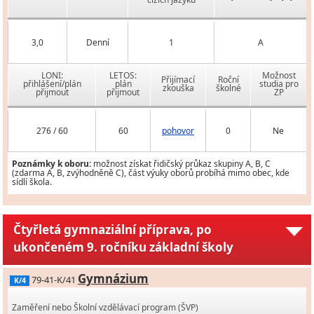
3,0
Denní
1
A
LONI:
LETOS:
Možnost
Přijímací
Roční
přihlášení/plán
plán
studia pro
zkouška
školné
přijmout
přijmout
ZP
276 / 60
60
pohovor
0
Ne
Poznámky k oboru:
možnost získat řidičský průkaz skupiny A, B, C
(zdarma A, B, zvýhodněně C), část výuky oborů probíhá mimo obec, kde
sídlí škola.
Čtyřletá gymnaziální příprava, po
ukončeném 9. ročníku základní školy
Gymnázium
79-41-K/41
K/4
Zaměření nebo Školní vzdělávací program (ŠVP)