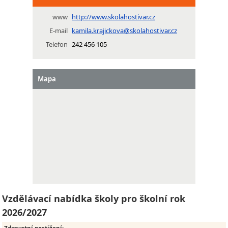
www
http://www.skolahostivar.cz
E-mail
kamila.krajickova@skolahostivar.cz
Telefon
242 456 105
Mapa
Vzdělávací nabídka školy pro školní rok
2026/2027