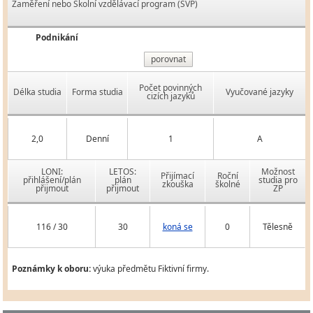
Zaměření nebo Školní vzdělávací program (ŠVP)
Podnikání
porovnat
Počet povinných
Délka studia
Forma studia
Vyučované jazyky
cizích jazyků
2,0
Denní
1
A
LONI:
LETOS:
Možnost
Přijímací
Roční
přihlášení/plán
plán
studia pro
zkouška
školné
přijmout
přijmout
ZP
116 / 30
30
koná se
0
Tělesně
Poznámky k oboru:
výuka předmětu Fiktivní firmy.