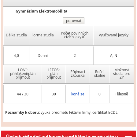
Gymnázium Elektromobilita
porovnat
Počet povinných
Délka studia
Forma studia
Vyučované jazyky
cizích jazyků
4,0
Denní
2
A, N
LONI:
LETOS:
Možnost
Přijímací
Roční
přihlášení/plán
plán
studia pro
zkouška
školné
přijmout
přijmout
ZP
44 / 30
30
koná se
0
Tělesně
Poznámky k oboru:
výuka předmětu Fiktivní firmy, certifikát ECDL.