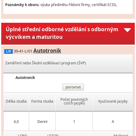
Poznámky k oboru:
výuka předmětu Fiktivní firmy, certifikát ECDL.
Úplné střední odborné vzdělání s odborným
výcvikem a maturitou
Autotronik
39-41-L/01
L/0
Zaměření nebo Školní vzdělávací program (ŠVP)
Autotronik
porovnat
Počet povinných
Délka studia
Forma studia
Vyučované jazyky
cizích jazyků
4,0
Denní
1
A
LONI:
LETOS:
Možnost