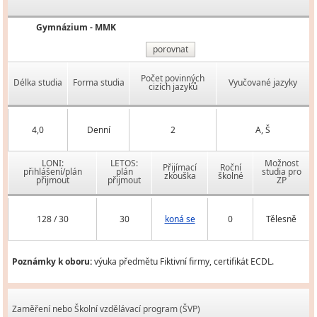
Gymnázium - MMK
porovnat
Počet povinných
Délka studia
Forma studia
Vyučované jazyky
cizích jazyků
4,0
Denní
2
A, Š
LONI:
LETOS:
Možnost
Přijímací
Roční
přihlášení/plán
plán
studia pro
zkouška
školné
přijmout
přijmout
ZP
128 / 30
30
koná se
0
Tělesně
Poznámky k oboru:
výuka předmětu Fiktivní firmy, certifikát ECDL.
Zaměření nebo Školní vzdělávací program (ŠVP)