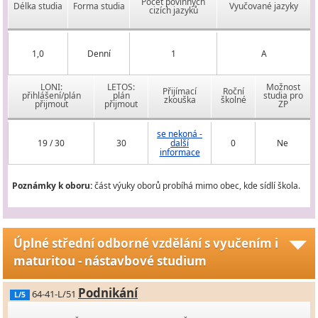
Počet povinných
Délka studia
Forma studia
Vyučované jazyky
cizích jazyků
1,0
Denní
1
A
LONI:
LETOS:
Možnost
Přijímací
Roční
přihlášení/plán
plán
studia pro
zkouška
školné
přijmout
přijmout
ZP
se nekoná -
19 / 30
30
další
0
Ne
informace
Poznámky k oboru:
část výuky oborů probíhá mimo obec, kde sídlí škola.
Úplné střední odborné vzdělání s vyučením i
maturitou - nástavbové studium
Podnikání
64-41-L/51
L/5