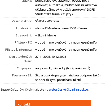
nabídka:
bufet, nápojový automat, potravinový
automat, autoškola, multimediální jazyková
učebna, zájmový kroužek sportovní, DOFE,
Studentská firma, cizí jazyk
Velikost školy:
SŠ 851 - 900 žáků
Ubytování:
vlastní DM/intern., cena 1500 Kč/měs.
Stravování:
v školní jídelně
Přístup k PC
v době mimo vyučování: v neomezené míře
Přístup k internetu
v době mimo vyučování: v neomezené míře
Den otevřených
27.11.2025, 10.12.2025
dveří:
Cizí jazyky:
anglický (A), německý (N), španělský (Š)
Poznámka SŠ:
Škola poskytuje systematickou podporu žákům
se specifickými poruchami učení.
Inspekční zprávy školy najdete na
webu České školní inspekce
.
Kontakt