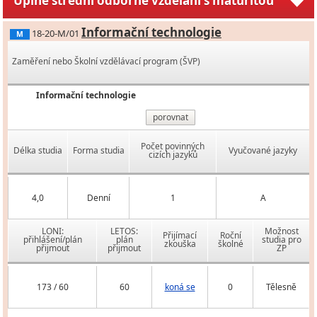
Úplné střední odborné vzdělání s maturitou
Informační technologie
18-20-M/01
M
Zaměření nebo Školní vzdělávací program (ŠVP)
Informační technologie
porovnat
Počet povinných
Délka studia
Forma studia
Vyučované jazyky
cizích jazyků
4,0
Denní
1
A
LONI:
LETOS:
Možnost
Přijímací
Roční
přihlášení/plán
plán
studia pro
zkouška
školné
přijmout
přijmout
ZP
173 / 60
60
koná se
0
Tělesně