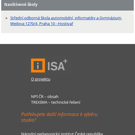
Navštívené školy
Střední odborná škola automobilní, informatiky a Gymnázium,
Weilova 1270/4, Praha 10 - Hostivař
O projektu
NPI ČR – obsah
TREXIMA – technické řešení
Potřebujete další informace k výběru
studia?
Národní pedagogický institut České republiky