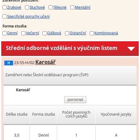
Zdravotní postižení
:
Zrakové
Sluchové
Tělesné
Mentální
Specifické poruchy učení
Forma studia
:
Denní
Večerní
Dálková
Distanční
Kombinovaná
Střední odborné vzdělání s výučním listem
Karosář
23-55-H/02
H
Zaměření nebo Školní vzdělávací program (ŠVP)
Karosář
porovnat
Počet povinných
Délka studia
Forma studia
Vyučované jazyky
cizích jazyků
3,0
Denní
1
A