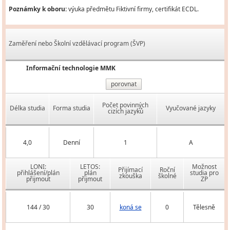
Poznámky k oboru:
výuka předmětu Fiktivní firmy, certifikát ECDL.
Zaměření nebo Školní vzdělávací program (ŠVP)
Informační technologie MMK
porovnat
Počet povinných
Délka studia
Forma studia
Vyučované jazyky
cizích jazyků
4,0
Denní
1
A
LONI:
LETOS:
Možnost
Přijímací
Roční
přihlášení/plán
plán
studia pro
zkouška
školné
přijmout
přijmout
ZP
144 / 30
30
koná se
0
Tělesně