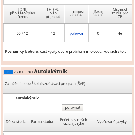
LONI:
LETOS:
Možnost
Přijímací
Roční
přihlášení/plán
plán
studia pro
zkouška
školné
přijmout
přijmout
ZP
65 / 12
12
pohovor
0
Ne
Poznámky k oboru:
část výuky oborů probíhá mimo obec, kde sídlí škola.
Autolakýrník
23-61-H/01
H
Zaměření nebo Školní vzdělávací program (ŠVP)
Autolakýrník
porovnat
Počet povinných
Délka studia
Forma studia
Vyučované jazyky
cizích jazyků