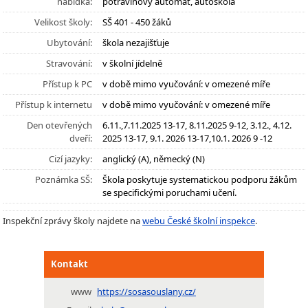
nabídka:
potravinový automat, autoškola
Velikost školy:
SŠ 401 - 450 žáků
Ubytování:
škola nezajišťuje
Stravování:
v školní jídelně
Přístup k PC
v době mimo vyučování: v omezené míře
Přístup k internetu
v době mimo vyučování: v omezené míře
Den otevřených
6.11.,7.11.2025 13-17, 8.11.2025 9-12, 3.12., 4.12.
dveří:
2025 13-17, 9.1. 2026 13-17,10.1. 2026 9 -12
Cizí jazyky:
anglický (A), německý (N)
Poznámka SŠ:
Škola poskytuje systematickou podporu žákům
se specifickými poruchami učení.
Inspekční zprávy školy najdete na
webu České školní inspekce
.
Kontakt
www
https://sosasouslany.cz/