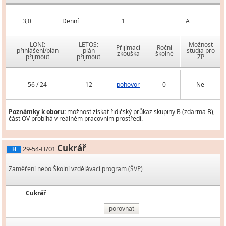
3,0
Denní
1
A
LONI:
LETOS:
Možnost
Přijímací
Roční
přihlášení/plán
plán
studia pro
zkouška
školné
přijmout
přijmout
ZP
56 / 24
12
pohovor
0
Ne
Poznámky k oboru:
možnost získat řidičský průkaz skupiny B (zdarma B),
část OV probíhá v reálném pracovním prostředí.
Cukrář
29-54-H/01
H
Zaměření nebo Školní vzdělávací program (ŠVP)
Cukrář
porovnat