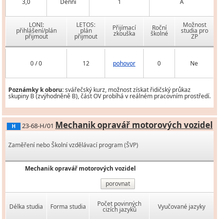
3,0
Denní
1
A
LONI:
LETOS:
Možnost
Přijímací
Roční
přihlášení/plán
plán
studia pro
zkouška
školné
přijmout
přijmout
ZP
0 / 0
12
pohovor
0
Ne
Poznámky k oboru:
svářečský kurz, možnost získat řidičský průkaz
skupiny B (zvýhodněně B), část OV probíhá v reálném pracovním prostředí.
Mechanik opravář motorových vozidel
23-68-H/01
H
Zaměření nebo Školní vzdělávací program (ŠVP)
Mechanik opravář motorových vozidel
porovnat
Počet povinných
Délka studia
Forma studia
Vyučované jazyky
cizích jazyků