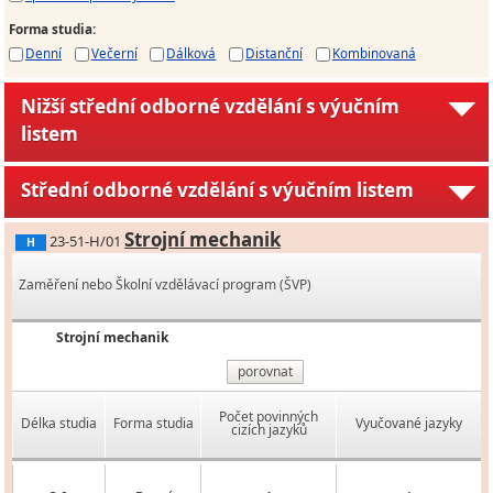
Forma studia
:
Denní
Večerní
Dálková
Distanční
Kombinovaná
Nižší střední odborné vzdělání s výučním
listem
Střední odborné vzdělání s výučním listem
Strojní mechanik
23-51-H/01
H
Zaměření nebo Školní vzdělávací program (ŠVP)
Strojní mechanik
porovnat
Počet povinných
Délka studia
Forma studia
Vyučované jazyky
cizích jazyků