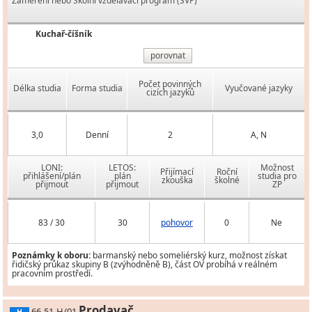
Zaměření nebo Školní vzdělávací program (ŠVP)
Kuchař-číšník
porovnat
Počet povinných
Délka studia
Forma studia
Vyučované jazyky
cizích jazyků
3,0
Denní
2
A, N
LONI:
LETOS:
Možnost
Přijímací
Roční
přihlášení/plán
plán
studia pro
zkouška
školné
přijmout
přijmout
ZP
83 / 30
30
pohovor
0
Ne
Poznámky k oboru:
barmanský nebo someliérský kurz, možnost získat
řidičský průkaz skupiny B (zvýhodněně B), část OV probíhá v reálném
pracovním prostředí.
Prodavač
66-51-H/01