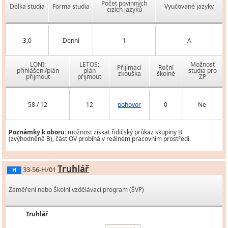
Počet povinných
Délka studia
Forma studia
Vyučované jazyky
cizích jazyků
3,0
Denní
1
A
LONI:
LETOS:
Možnost
Přijímací
Roční
přihlášení/plán
plán
studia pro
zkouška
školné
přijmout
přijmout
ZP
58 / 12
12
pohovor
0
Ne
Poznámky k oboru:
možnost získat řidičský průkaz skupiny B
(zvýhodněně B), část OV probíhá v reálném pracovním prostředí.
Truhlář
33-56-H/01
H
Zaměření nebo Školní vzdělávací program (ŠVP)
Truhlář