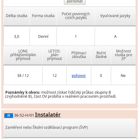
porovnat
Počet povinných
Délka studia
Forma studia
Vyučované jazyky
cizích jazyků
3,0
Denní
1
A
LONI:
LETOS:
Možnost
Přijímací
Roční
přihlášení/plán
plán
studia pro
zkouška
školné
přijmout
přijmout
ZP
38 / 12
12
pohovor
0
Ne
Poznámky k oboru:
možnost získat řidičský průkaz skupiny B
(zvýhodněně B), část OV probíhá v reálném pracovním prostředí.
Instalatér
36-52-H/01
H
Zaměření nebo Školní vzdělávací program (ŠVP)