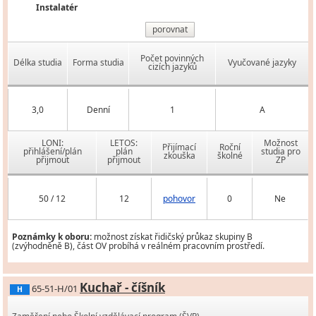
Instalatér
porovnat
Počet povinných
Délka studia
Forma studia
Vyučované jazyky
cizích jazyků
3,0
Denní
1
A
LONI:
LETOS:
Možnost
Přijímací
Roční
přihlášení/plán
plán
studia pro
zkouška
školné
přijmout
přijmout
ZP
50 / 12
12
pohovor
0
Ne
Poznámky k oboru:
možnost získat řidičský průkaz skupiny B
(zvýhodněně B), část OV probíhá v reálném pracovním prostředí.
Kuchař - číšník
65-51-H/01
H