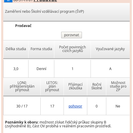
H
Zaměření nebo Školní vzdělávací program (ŠVP)
Prodavač
porovnat
Počet povinných
Délka studia
Forma studia
Vyučované jazyky
cizích jazyků
3,0
Denní
1
A
LONI:
LETOS:
Možnost
Přijímací
Roční
přihlášení/plán
plán
studia pro
zkouška
školné
přijmout
přijmout
ZP
30 / 17
17
pohovor
0
Ne
Poznámky k oboru:
možnost získat řidičský průkaz skupiny B
(zvýhodněně B), část OV probíhá v reálném pracovním prostředí.