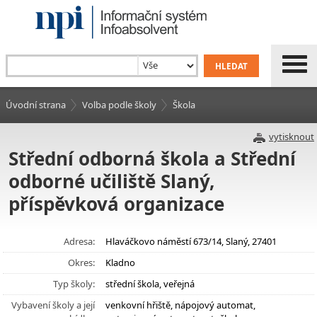
Úvodní strana
Volba podle školy
Škola
vytisknout
Střední odborná škola a Střední
odborné učiliště Slaný,
příspěvková organizace
Adresa:
Hlaváčkovo náměstí 673/14, Slaný, 27401
Okres:
Kladno
Typ školy:
střední škola, veřejná
Vybavení školy a její
venkovní hřiště, nápojový automat,