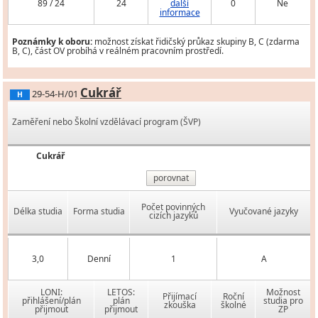
89 / 24
24
další
0
Ne
informace
Poznámky k oboru:
možnost získat řidičský průkaz skupiny B, C (zdarma
B, C), část OV probíhá v reálném pracovním prostředí.
Cukrář
29-54-H/01
H
Zaměření nebo Školní vzdělávací program (ŠVP)
Cukrář
porovnat
Počet povinných
Délka studia
Forma studia
Vyučované jazyky
cizích jazyků
3,0
Denní
1
A
LONI:
LETOS:
Možnost
Přijímací
Roční
přihlášení/plán
plán
studia pro
zkouška
školné
přijmout
přijmout
ZP