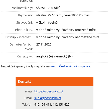
nabídka:
Velikost školy:
SŠ 651 - 700 žáků
Ubytování:
vlastní DM/intern., cena 1000 Kč/měs.
Stravování:
v školní jídelně
Přístup k PC
v době mimo vyučování: v omezené míře
Přístup k internetu
v době mimo vyučování: v neomezené míře
Den otevřených
27.11.2025
dveří:
Cizí jazyky:
anglický (A), německý (N)
Inspekční zprávy školy najdete na
webu České školní inspekce
.
Kontakt
www
https://sosruska.cz/
E-mail
skola@sosruska.cz
Telefon
412 151 411, 412 151 420