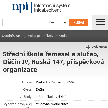
Úvodní strana
Volba podle školy
Škola
vytisknout
Střední škola řemesel a služeb,
Děčín IV, Ruská 147, příspěvková
organizace
Adresa:
Ruská 147/46, Děčín, 40502
Okres:
Děčín
Typ školy:
střední škola, veřejná
Vybavení školy a její
studovna, školní bufet