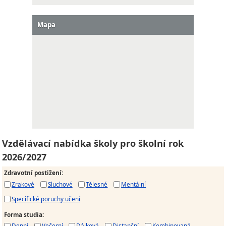
Mapa
Vzdělávací nabídka školy pro školní rok
2026/2027
Zdravotní postižení
:
Zrakové
Sluchové
Tělesné
Mentální
Specifické poruchy učení
Forma studia
:
Denní
Večerní
Dálková
Distanční
Kombinovaná