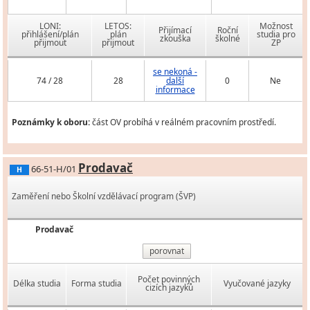
LONI:
LETOS:
Možnost
Přijímací
Roční
přihlášení/plán
plán
studia pro
zkouška
školné
přijmout
přijmout
ZP
se nekoná -
74 / 28
28
další
0
Ne
informace
Poznámky k oboru:
část OV probíhá v reálném pracovním prostředí.
Prodavač
66-51-H/01
H
Zaměření nebo Školní vzdělávací program (ŠVP)
Prodavač
porovnat
Počet povinných
Délka studia
Forma studia
Vyučované jazyky
cizích jazyků