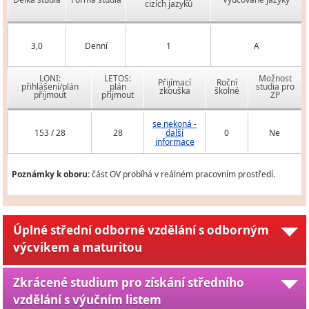
cizích jazyků
3,0
Denní
1
A
LONI:
LETOS:
Možnost
Přijímací
Roční
přihlášení/plán
plán
studia pro
zkouška
školné
přijmout
přijmout
ZP
se nekoná -
153 / 28
28
další
0
Ne
informace
Poznámky k oboru:
část OV probíhá v reálném pracovním prostředí.
Úplné střední odborné vzdělání s odborným
výcvikem a maturitou
Zkrácené studium pro získání středního
vzdělání s výučním listem