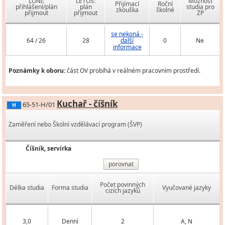
LONI:
LETOS:
Možnost
Přijímací
Roční
přihlášení/plán
plán
studia pro
zkouška
školné
přijmout
přijmout
ZP
se nekoná -
64 / 26
28
další
0
Ne
informace
Poznámky k oboru:
část OV probíhá v reálném pracovním prostředí.
Kuchař - číšník
65-51-H/01
H
Zaměření nebo Školní vzdělávací program (ŠVP)
Číšník, servírka
porovnat
Počet povinných
Délka studia
Forma studia
Vyučované jazyky
cizích jazyků
3,0
Denní
2
A, N