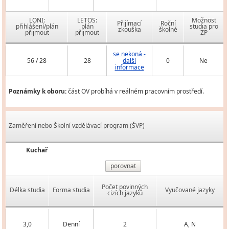
LONI:
LETOS:
Možnost
Přijímací
Roční
přihlášení/plán
plán
studia pro
zkouška
školné
přijmout
přijmout
ZP
se nekoná -
56 / 28
28
další
0
Ne
informace
Poznámky k oboru:
část OV probíhá v reálném pracovním prostředí.
Zaměření nebo Školní vzdělávací program (ŠVP)
Kuchař
porovnat
Počet povinných
Délka studia
Forma studia
Vyučované jazyky
cizích jazyků
3,0
Denní
2
A, N