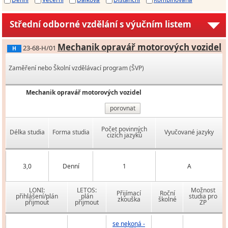
Střední odborné vzdělání s výučním listem
Mechanik opravář motorových vozidel
23-68-H/01
H
Zaměření nebo Školní vzdělávací program (ŠVP)
Mechanik opravář motorových vozidel
porovnat
Počet povinných
Délka studia
Forma studia
Vyučované jazyky
cizích jazyků
3,0
Denní
1
A
LONI:
LETOS:
Možnost
Přijímací
Roční
přihlášení/plán
plán
studia pro
zkouška
školné
přijmout
přijmout
ZP
se nekoná -