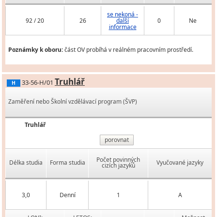
se nekoná -
92 / 20
26
další
0
Ne
informace
Poznámky k oboru:
část OV probíhá v reálném pracovním prostředí.
Truhlář
33-56-H/01
H
Zaměření nebo Školní vzdělávací program (ŠVP)
Truhlář
porovnat
Počet povinných
Délka studia
Forma studia
Vyučované jazyky
cizích jazyků
3,0
Denní
1
A