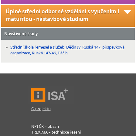
Úplné střední odborné vzdělání s vyučením i
maturitou - nástavbové studium
Navštívené školy
Střední škola řemesel a služeb, Děčín IV, Ruská 147, příspěvková
organizace, Ruská 147/46, Děčín
O projektu
NPI ČR – obsah
TREXIMA – technické řešení