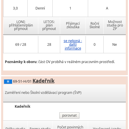
3,0
Denní
1
A
LONI:
LETOS:
Možnost
Přijímací
Roční
přihlášení/plán
plán
studia pro
zkouška
školné
přijmout
přijmout
ZP
se nekoná -
69 / 28
28
další
0
Ne
informace
Poznámky k oboru:
část OV probíhá v reálném pracovním prostředí.
Kadeřník
69-51-H/01
H
Zaměření nebo Školní vzdělávací program (ŠVP)
Kadeřník
porovnat
Počet povinných
Délka studia
Forma studia
Vyučované jazyky