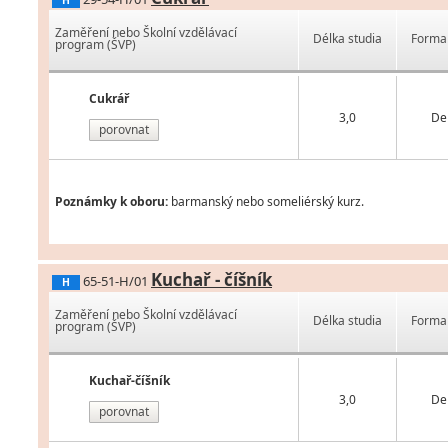
H
Zaměření nebo Školní vzdělávací
Délka studia
Forma 
program (ŠVP)
Cukrář
3,0
De
porovnat
Poznámky k oboru:
barmanský nebo someliérský kurz.
Kuchař - číšník
65-51-H/01
H
Zaměření nebo Školní vzdělávací
Délka studia
Forma 
program (ŠVP)
Kuchař-číšník
3,0
De
porovnat