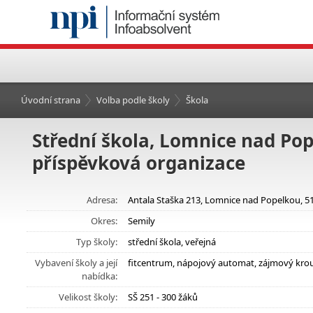
Úvodní strana
Volba podle školy
Škola
Střední škola, Lomnice nad Pop
příspěvková organizace
Adresa:
Antala Staška 213, Lomnice nad Popelkou, 5
Okres:
Semily
Typ školy:
střední škola, veřejná
Vybavení školy a její
fitcentrum, nápojový automat, zájmový kro
nabídka:
Velikost školy:
SŠ 251 - 300 žáků