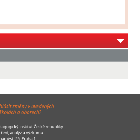
hlásit změny v uvedených
 školách a oborech?
agogický institut České republiky
tření, analýz a výzkumu
áměstí 25, Praha 1