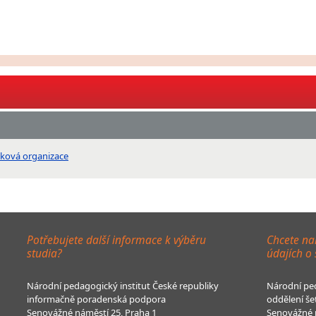
vková organizace
Potřebujete další informace k výběru
Chcete na
studia?
údajích o
Národní pedagogický institut České republiky
Národní ped
informačně poradenská podpora
oddělení še
Senovážné náměstí 25, Praha 1
Senovážné n