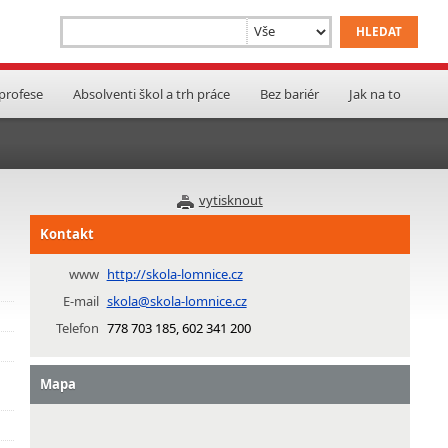
 profese
Absolventi škol a trh práce
Bez bariér
Jak na to
vytisknout
Kontakt
www
http://skola-lomnice.cz
E-mail
skola@skola-lomnice.cz
Telefon
778 703 185, 602 341 200
Mapa