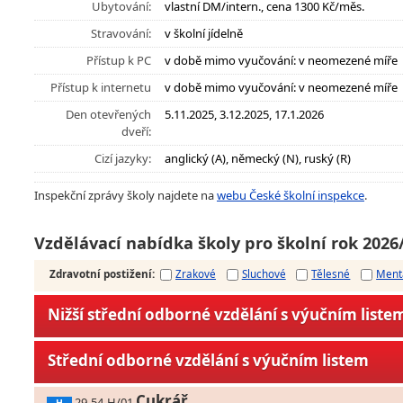
Ubytování:
vlastní DM/intern., cena 1300 Kč/měs.
Stravování:
v školní jídelně
Přístup k PC
v době mimo vyučování: v neomezené míře
Přístup k internetu
v době mimo vyučování: v neomezené míře
Den otevřených
5.11.2025, 3.12.2025, 17.1.2026
dveří:
Cizí jazyky:
anglický (A), německý (N), ruský (R)
Inspekční zprávy školy najdete na
webu České školní inspekce
.
Vzdělávací nabídka školy pro školní rok 2026
Zdravotní postižení
:
Zrakové
Sluchové
Tělesné
Ment
Nižší střední odborné vzdělání s výučním liste
Střední odborné vzdělání s výučním listem
Cukrář
29-54-H/01