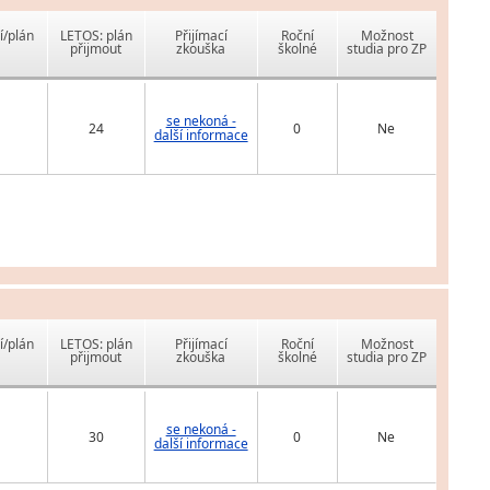
í/plán
LETOS: plán
Přijímací
Roční
Možnost
přijmout
zkouška
školné
studia pro ZP
se nekoná -
24
0
Ne
další informace
í/plán
LETOS: plán
Přijímací
Roční
Možnost
přijmout
zkouška
školné
studia pro ZP
se nekoná -
30
0
Ne
další informace