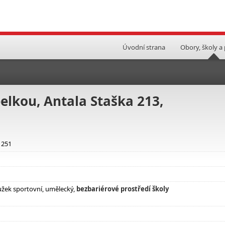
Úvodní strana
Obory, školy a
elkou, Antala Staška 213,
1251
užek sportovní, umělecký,
bezbariérové prostředí školy