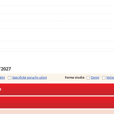
/2027
ální
Specifické poruchy učení
Forma studia
:
Denní
Veče
m