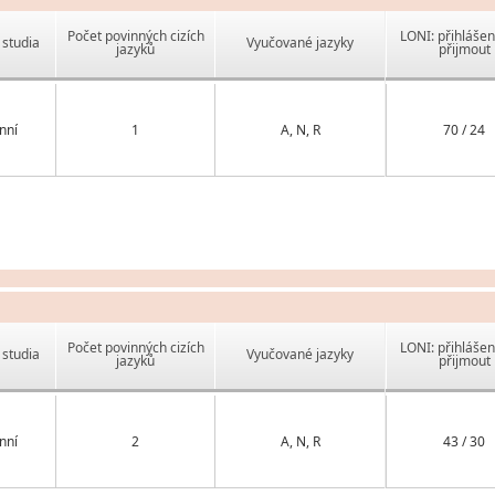
Počet povinných cizích
LONI: přihlášen
studia
Vyučované jazyky
jazyků
přijmout
nní
1
A, N, R
70 / 24
Počet povinných cizích
LONI: přihlášen
studia
Vyučované jazyky
jazyků
přijmout
nní
2
A, N, R
43 / 30