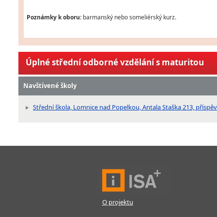
Poznámky k oboru:
barmanský nebo someliérský kurz.
Úplné střední odborné vzdělání s maturitou
Navštívené školy
Střední škola, Lomnice nad Popelkou, Antala Staška 213, příspě
O projektu