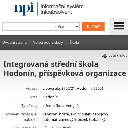
Úvodní strana
Volba podle školy
Škola
vytisknout
Integrovaná střední škola
Hodonín, příspěvková organizace
Adresa:
Lipová alej 3756/21, Hodonín, 69501
Okres:
Hodonín
Typ školy:
střední škola, veřejná
Vybavení školy a její
venkovní hřiště, školní bufet, nápojový
nabídka:
automat, zájmový kroužek řezbářský