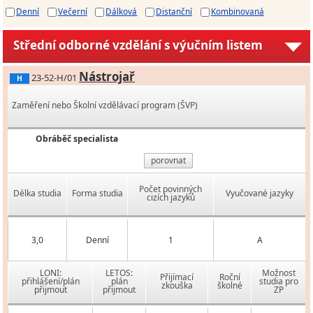
Denní
Večerní
Dálková
Distanční
Kombinovaná
Střední odborné vzdělání s výučním listem
Nástrojař
23-52-H/01
H
Zaměření nebo Školní vzdělávací program (ŠVP)
Obráběč specialista
porovnat
Počet povinných
Délka studia
Forma studia
Vyučované jazyky
cizích jazyků
3,0
Denní
1
A
LONI:
LETOS:
Možnost
Přijímací
Roční
přihlášení/plán
plán
studia pro
zkouška
školné
přijmout
přijmout
ZP