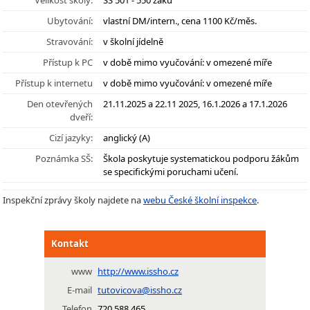
Velikost školy:
SŠ 501 - 550 žáků
Ubytování:
vlastní DM/intern., cena 1100 Kč/měs.
Stravování:
v školní jídelně
Přístup k PC
v době mimo vyučování: v omezené míře
Přístup k internetu
v době mimo vyučování: v omezené míře
Den otevřených
21.11.2025 a 22.11 2025, 16.1.2026 a 17.1.2026
dveří:
Cizí jazyky:
anglický (A)
Poznámka SŠ:
Škola poskytuje systematickou podporu žákům
se specifickými poruchami učení.
Inspekční zprávy školy najdete na
webu České školní inspekce
.
Kontakt
www
http://www.issho.cz
E-mail
tutovicova@issho.cz
Telefon
720 588 465