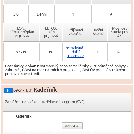
3,0
Denní
1
A
LONI:
LETOS:
Možnost
Přijímací
Roční
přihlášení/plán
plán
studia pro
zkouška
školné
přijmout
přijmout
ZP
se nekoná -
62 / 60
60
další
0
Ne
informace
Poznámky k oboru:
barmanský nebo someliérský kurz, výměnné pobyty v
zahraničí, účast na mezinárodních projektech, část OV probíhá v reálném
pracovním prostředí.
Kadeřník
69-51-H/01
H
Zaměření nebo Školní vzdělávací program (ŠVP)
Kadeřník
porovnat