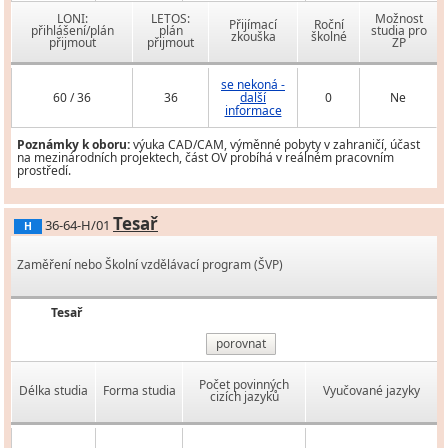
LONI:
LETOS:
Možnost
Přijímací
Roční
přihlášení/plán
plán
studia pro
zkouška
školné
přijmout
přijmout
ZP
se nekoná -
60 / 36
36
další
0
Ne
informace
Poznámky k oboru:
výuka CAD/CAM, výměnné pobyty v zahraničí, účast
na mezinárodních projektech, část OV probíhá v reálném pracovním
prostředí.
Tesař
36-64-H/01
H
Zaměření nebo Školní vzdělávací program (ŠVP)
Tesař
porovnat
Počet povinných
Délka studia
Forma studia
Vyučované jazyky
cizích jazyků