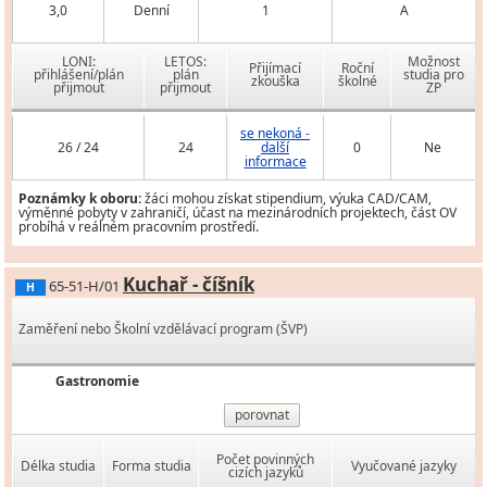
3,0
Denní
1
A
LONI:
LETOS:
Možnost
Přijímací
Roční
přihlášení/plán
plán
studia pro
zkouška
školné
přijmout
přijmout
ZP
se nekoná -
26 / 24
24
další
0
Ne
informace
Poznámky k oboru:
žáci mohou získat stipendium, výuka CAD/CAM,
výměnné pobyty v zahraničí, účast na mezinárodních projektech, část OV
probíhá v reálném pracovním prostředí.
Kuchař - číšník
65-51-H/01
H
Zaměření nebo Školní vzdělávací program (ŠVP)
Gastronomie
porovnat
Počet povinných
Délka studia
Forma studia
Vyučované jazyky
cizích jazyků