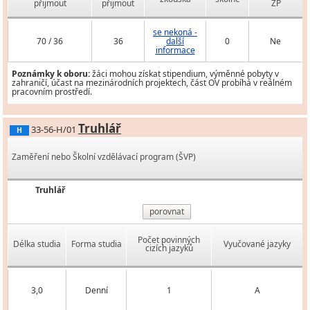
přijmout
přijmout
ZP
se nekoná -
70 / 36
36
další
0
Ne
informace
Poznámky k oboru:
žáci mohou získat stipendium, výměnné pobyty v
zahraničí, účast na mezinárodních projektech, část OV probíhá v reálném
pracovním prostředí.
Truhlář
33-56-H/01
H
Zaměření nebo Školní vzdělávací program (ŠVP)
Truhlář
porovnat
Počet povinných
Délka studia
Forma studia
Vyučované jazyky
cizích jazyků
3,0
Denní
1
A