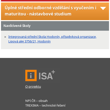
Úplné střední odborné vzdělání s vyučením i
maturitou - nástavbové studium
Navštívené školy
Integrovaná střední škola Hodonín, příspěvková organizace,
Lipová alej 3756/21, Hodonín
O projektu
NPI ČR – obsah
TREXIMA – technické řešení