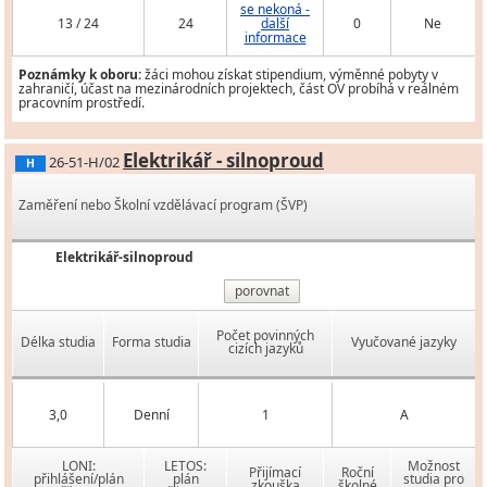
se nekoná -
13 / 24
24
další
0
Ne
informace
Poznámky k oboru:
žáci mohou získat stipendium, výměnné pobyty v
zahraničí, účast na mezinárodních projektech, část OV probíhá v reálném
pracovním prostředí.
Elektrikář - silnoproud
26-51-H/02
H
Zaměření nebo Školní vzdělávací program (ŠVP)
Elektrikář-silnoproud
porovnat
Počet povinných
Délka studia
Forma studia
Vyučované jazyky
cizích jazyků
3,0
Denní
1
A
LONI:
LETOS:
Možnost
Přijímací
Roční
přihlášení/plán
plán
studia pro
zkouška
školné