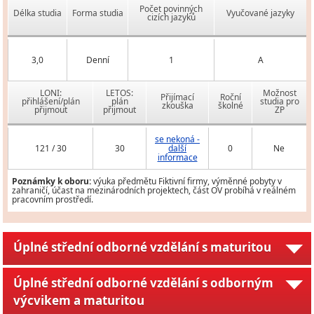
Počet povinných
Délka studia
Forma studia
Vyučované jazyky
cizích jazyků
3,0
Denní
1
A
LONI:
LETOS:
Možnost
Přijímací
Roční
přihlášení/plán
plán
studia pro
zkouška
školné
přijmout
přijmout
ZP
se nekoná -
121 / 30
30
další
0
Ne
informace
Poznámky k oboru:
výuka předmětu Fiktivní firmy, výměnné pobyty v
zahraničí, účast na mezinárodních projektech, část OV probíhá v reálném
pracovním prostředí.
Úplné střední odborné vzdělání s maturitou
Úplné střední odborné vzdělání s odborným
výcvikem a maturitou