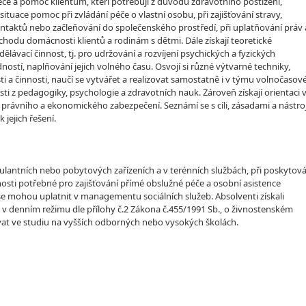
če a pomoc klientům, kteří potřebují z důvodů zdravotního postižení,
ace pomoc při zvládání péče o vlastní osobu, při zajišťování stravy,
ontaktů nebo začleňování do společenského prostředí, při uplatňování práv 
hodu domácnosti klientů a rodinám s dětmi. Dále získají teoretické
vací činnost, tj. pro udržování a rozvíjení psychických a fyzických
ostí, naplňování jejich volného času. Osvojí si různé výtvarné techniky,
a činnosti, naučí se vytvářet a realizovat samostatně i v týmu volnočasové
i z pedagogiky, psychologie a zdravotních nauk. Zároveň získají orientaci 
í, právního a ekonomického zabezpečení. Seznámí se s cíli, zásadami a nástroj
jejich řešení.
bulantních nebo pobytových zařízeních a v terénních službách, při poskytová
osti potřebné pro zajišťování přímé obslužné péče a osobní asistence
é se mohou uplatnit v managementu sociálních služeb. Absolventi získali
u v denním režimu dle přílohy č.2 Zákona č.455/1991 Sb., o živnostenském
vat ve studiu na vyšších odborných nebo vysokých školách.