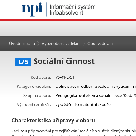
Úvodní strana
Výběr oboru vzdělání
Obor vzdělání
Sociální činnost
L/5
Kód oboru:
75-41-L/51
Kategorie vzdělání:
Úplné střední odborné vzdělání s vyučením 
Skupina oboru:
Pedagogika, učitelství a sociální péče (Kód: 7
Výstupní certifikát:
vysvědčení o maturitní zkoušce
Charakteristika přípravy v oboru
Žáci jsou připravováni pro zajišťování sociálních služeb různým skupin