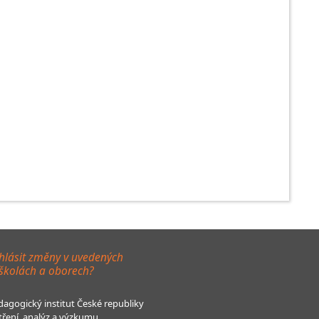
hlásit změny v uvedených
 školách a oborech?
agogický institut České republiky
tření, analýz a výzkumu