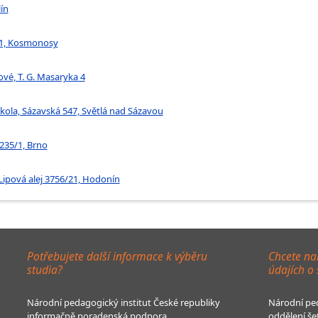
lín
9/1, Kosmonosy
ové, T. G. Masaryka 4
kola, Sázavská 547, Světlá nad Sázavou
235/1, Brno
Lipová alej 3756/21, Hodonín
Potřebujete další informace k výběru
Chcete na
studia?
údajích o
Národní pedagogický institut České republiky
Národní ped
informačně poradenská podpora
oddělení še