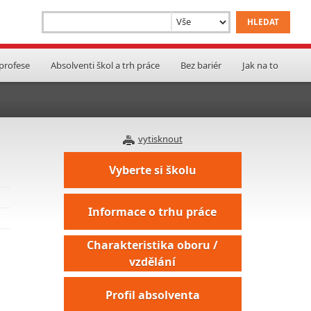
 profese
Absolventi škol a trh práce
Bez bariér
Jak na to
vytisknout
Vyberte si školu
Informace o trhu práce
Charakteristika oboru /
vzdělání
Profil absolventa