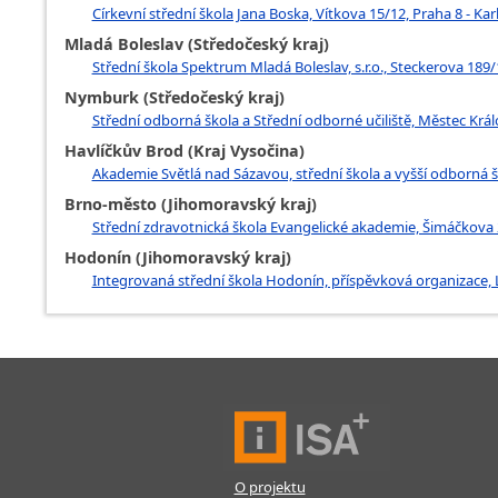
Církevní střední škola Jana Boska, Vítkova 15/12, Praha 8 - Kar
Mladá Boleslav (Středočeský kraj)
Střední škola Spektrum Mladá Boleslav, s.r.o., Steckerova 18
Nymburk (Středočeský kraj)
Střední odborná škola a Střední odborné učiliště, Městec Král
Havlíčkův Brod (Kraj Vysočina)
Akademie Světlá nad Sázavou, střední škola a vyšší odborná š
Brno-město (Jihomoravský kraj)
Střední zdravotnická škola Evangelické akademie, Šimáčkova 
Hodonín (Jihomoravský kraj)
Integrovaná střední škola Hodonín, příspěvková organizace, 
O projektu