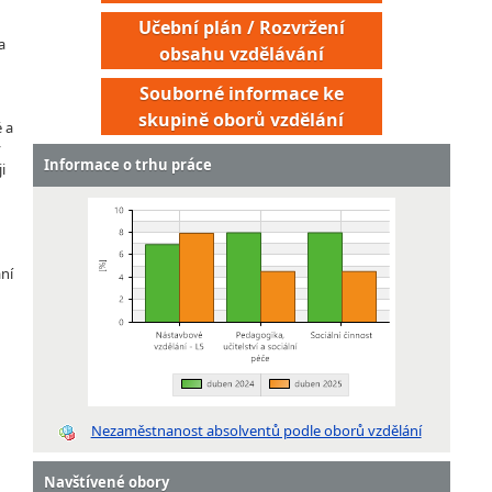
Učební plán / Rozvržení
a
obsahu vzdělávání
Souborné informace ke
skupině oborů vzdělání
 a
v
Informace o trhu práce
i
ní
Nezaměstnanost absolventů podle oborů vzdělání
Navštívené obory