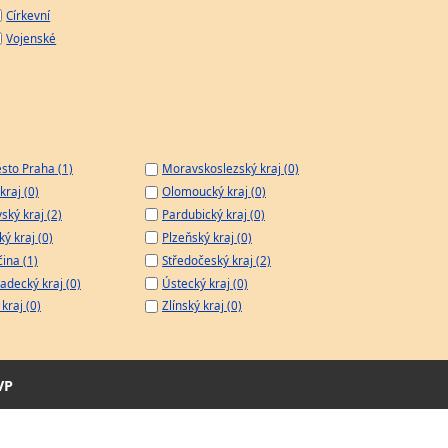
Církevní
Vojenské
sto Praha (1)
Moravskoslezský kraj (0)
kraj (0)
Olomoucký kraj (0)
ský kraj (2)
Pardubický kraj (0)
ý kraj (0)
Plzeňský kraj (0)
čina (1)
Středočeský kraj (2)
adecký kraj (0)
Ústecký kraj (0)
kraj (0)
Zlínský kraj (0)
VP