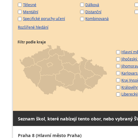
Tělesné
Dálková
Mentální
Distanční
Specifické poruchy učení
Kombinovaná
Rozšířené hledání
Filtr podle kraje
Hlavní mě
Jihočeský 
Jihomorav
Karlovarsk
Kraj Vyso
Královéhr
Liberecký 
Seznam škol, které nabízejí tento obor, nebo vybraný Š
Praha 8 (Hlavní město Praha)