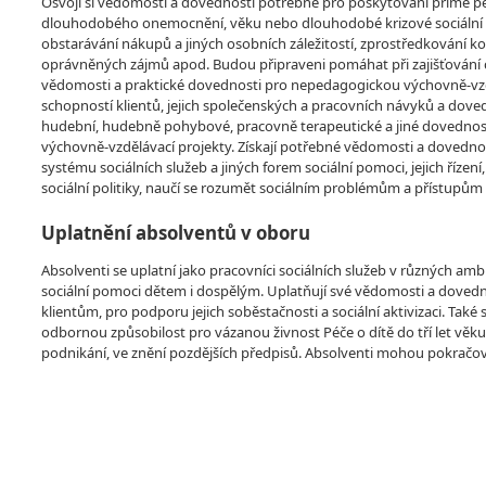
Osvojí si vědomosti a dovednosti potřebné pro poskytování přímé pé
dlouhodobého onemocnění, věku nebo dlouhodobé krizové sociální situ
obstarávání nákupů a jiných osobních záležitostí, zprostředkování k
oprávněných zájmů apod. Budou připraveni pomáhat při zajišťování c
vědomosti a praktické dovednosti pro nepedagogickou výchovně-vzdělá
schopností klientů, jejich společenských a pracovních návyků a dovedn
hudební, hudebně pohybové, pracovně terapeutické a jiné dovednosti 
výchovně-vzdělávací projekty. Získají potřebné vědomosti a dovednost
systému sociálních služeb a jiných forem sociální pomoci, jejich řízen
sociální politiky, naučí se rozumět sociálním problémům a přístupům k 
Uplatnění absolventů v oboru
Absolventi se uplatní jako pracovníci sociálních služeb v různých am
sociální pomoci dětem i dospělým. Uplatňují své vědomosti a dovedn
klientům, pro podporu jejich soběstačnosti a sociální aktivizaci. Tak
odbornou způsobilost pro vázanou živnost Péče o dítě do tří let věk
podnikání, ve znění pozdějších předpisů. Absolventi mohou pokračo