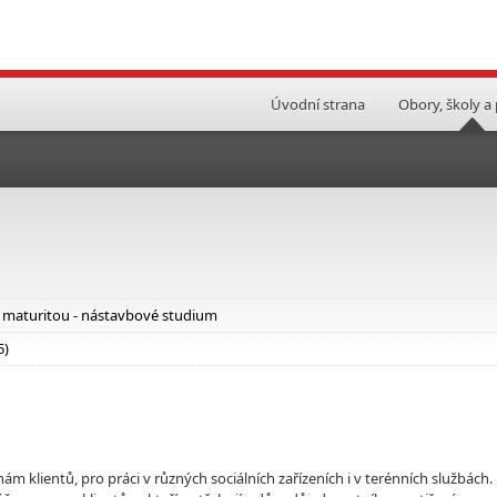
Úvodní strana
Obory, školy a
i maturitou - nástavbové studium
5)
ám klientů, pro práci v různých sociálních zařízeních i v terénních službách.