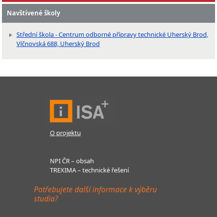
Navštívené školy
Střední škola - Centrum odborné přípravy technické Uherský Brod,
Vlčnovská 688, Uherský Brod
O projektu
NPI ČR – obsah
TREXIMA – technické řešení
Potřebujete další informace k výběru
studia?