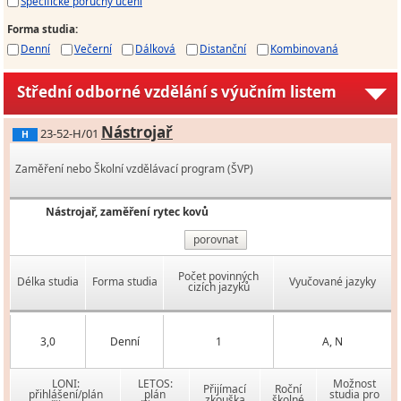
Specifické poruchy učení
Forma studia
:
Denní
Večerní
Dálková
Distanční
Kombinovaná
Střední odborné vzdělání s výučním listem
Nástrojař
23-52-H/01
H
Zaměření nebo Školní vzdělávací program (ŠVP)
Nástrojař, zaměření rytec kovů
porovnat
Počet povinných
Délka studia
Forma studia
Vyučované jazyky
cizích jazyků
3,0
Denní
1
A, N
LONI:
LETOS:
Možnost
Přijímací
Roční
přihlášení/plán
plán
studia pro
zkouška
školné