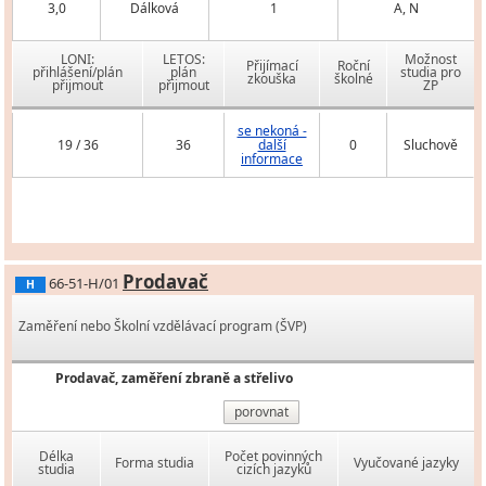
3,0
Dálková
1
A, N
LONI:
LETOS:
Možnost
Přijímací
Roční
přihlášení/plán
plán
studia pro
zkouška
školné
přijmout
přijmout
ZP
se nekoná -
19 / 36
36
další
0
Sluchově
informace
Prodavač
66-51-H/01
H
Zaměření nebo Školní vzdělávací program (ŠVP)
Prodavač, zaměření zbraně a střelivo
porovnat
Délka
Počet povinných
Forma studia
Vyučované jazyky
studia
cizích jazyků