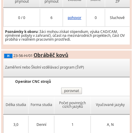
přijmout
přijmout
ZP
0 / 0
6
pohovor
0
Sluchově
Poznámky k oboru:
žáci mohou získat stipendium, výuka CAD/CAM,
výměnné pobyty v zahraničí, účast na mezinárodních projektech, část OV
probíhá v reálném pracovním prostředí.
Obráběč kovů
23-56-H/01
H
Zaměření nebo Školní vzdělávací program (ŠVP)
Operátor CNC strojů
porovnat
Počet povinných
Délka studia
Forma studia
Vyučované jazyky
cizích jazyků
3,0
Denní
1
A, N