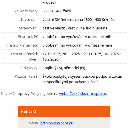
kroužek
Velikost školy:
SŠ 351 - 400 žáků
Ubytování:
vlastní DM/intern., cena 1300-1400 Kč/měs.
Stravování:
část ve vlastní, část v jiné školní jídelně
Přístup k PC
v době mimo vyučování: v omezené míře
Přístup k internetu
v době mimo vyučování: v omezené míře
Den otevřených
17.10.2025, 28.11.2025 a 29.11.2025, 16.1.2026 a
dveří:
13.2.2026
Cizí jazyky:
anglický (A), německý (N)
Poznámka SŠ:
Škola poskytuje systematickou podporu žákům
se specifickými poruchami učení.
Inspekční zprávy školy najdete na
webu České školní inspekce
.
Kontakt
www
http://www.copt.cz