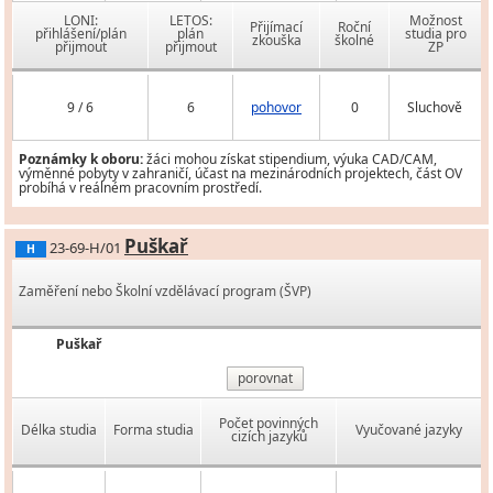
LONI:
LETOS:
Možnost
Přijímací
Roční
přihlášení/plán
plán
studia pro
zkouška
školné
přijmout
přijmout
ZP
9 / 6
6
pohovor
0
Sluchově
Poznámky k oboru:
žáci mohou získat stipendium, výuka CAD/CAM,
výměnné pobyty v zahraničí, účast na mezinárodních projektech, část OV
probíhá v reálném pracovním prostředí.
Puškař
23-69-H/01
H
Zaměření nebo Školní vzdělávací program (ŠVP)
Puškař
porovnat
Počet povinných
Délka studia
Forma studia
Vyučované jazyky
cizích jazyků