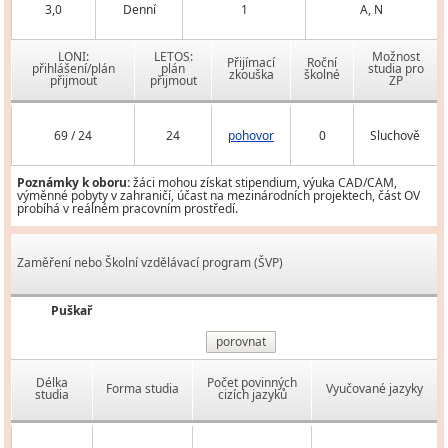
3,0
Denní
1
A, N
LONI:
LETOS:
Možnost
Přijímací
Roční
přihlášení/plán
plán
studia pro
zkouška
školné
přijmout
přijmout
ZP
69 / 24
24
pohovor
0
Sluchově
Poznámky k oboru:
žáci mohou získat stipendium, výuka CAD/CAM,
výměnné pobyty v zahraničí, účast na mezinárodních projektech, část OV
probíhá v reálném pracovním prostředí.
Zaměření nebo Školní vzdělávací program (ŠVP)
Puškař
porovnat
Délka
Počet povinných
Forma studia
Vyučované jazyky
studia
cizích jazyků