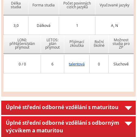
Délka
Počet povinných
Forma studia
Vyučované jazyky
studia
cizích jazyků
3,0
Dálková
1
A, N
LONI:
LETOS:
Možnost
Přijímací
Roční
přihlášení/plán
plán
studia pro
zkouška
školné
přijmout
přijmout
ZP
0 / 0
6
talentová
0
Sluchově
Úplné střední odborné vzdělání s maturitou
Úplné střední odborné vzdělání s odborným
výcvikem a maturitou