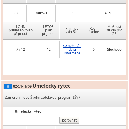
3,0
Dálková
1
A, N
LONI:
LETOS:
Možnost
Přijímací
Roční
přihlášení/plán
plán
studia pro
zkouška
školné
přijmout
přijmout
ZP
se nekoná -
7 / 12
12
další
0
Sluchově
informace
Umělecký rytec
82-51-H/09
H
Zaměření nebo Školní vzdělávací program (ŠVP)
Umělecký rytec
porovnat